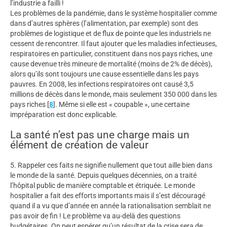
l’industrie a failli !
Les problèmes de la pandémie, dans le système hospitalier comme
dans d’autres sphères (l’alimentation, par exemple) sont des
problèmes de logistique et de flux de pointe que les industriels ne
cessent de rencontrer. Il faut ajouter que les maladies infectieuses,
respiratoires en particulier, constituent dans nos pays riches, une
cause devenue très mineure de mortalité (moins de 2% de décès),
alors qu’ils sont toujours une cause essentielle dans les pays
pauvres. En 2008, les infections respiratoires ont causé 3,5
millions de décès dans le monde, mais seulement 350 000 dans les
pays riches
[
8
]
. Même si elle est « coupable », une certaine
impréparation est donc explicable.
La santé n’est pas une charge mais un
élément de création de valeur
5. Rappeler ces faits ne signifie nullement que tout aille bien dans
le monde de la santé. Depuis quelques décennies, on a traité
l’hôpital public de manière comptable et étriquée. Le monde
hospitalier a fait des efforts importants mais il s’est découragé
quand il a vu que d’année en année la rationalisation semblait ne
pas avoir de fin ! Le problème va au-delà des questions
budgétaires. On peut espérer qu’un résultat de la crise sera de