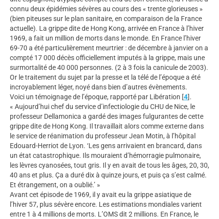
connu deux épidémies sévères au cours des « trente glorieuses »
(bien piteuses sur le plan sanitaire, en comparaison de la France
actuelle). La grippe dite de Hong Kong, arrivée en France à l’hiver
1969, a fait un million de morts dans le monde. En France l’hiver
69-70 a été particulièrement meurtrier : de décembre à janvier on a
compté 17 000 décès officiellement imputés à la grippe, mais une
surmortalité de 40 000 personnes. (2 à 3 fois la canicule de 2003).
Or le traitement du sujet par la presse et la télé de l’époque a été
incroyablement léger, noyé dans bien d’autres évènements.
Voici un témoignage de l’époque, rapporté par Libération
[
4
]
.
« Aujourd’hui chef du service d’infectiologie du CHU de Nice, le
professeur Dellamonica a gardé des images fulgurantes de cette
grippe dite de Hong Kong. Il travaillait alors comme externe dans
le service de réanimation du professeur Jean Motin, à l’hôpital
Edouard-Herriot de Lyon. ‘Les gens arrivaient en brancard, dans
un état catastrophique. Ils mouraient d’hémorragie pulmonaire,
les lèvres cyanosées, tout gris. Il y en avait de tous les âges, 20, 30,
40 ans et plus. Ça a duré dix à quinze jours, et puis ça s’est calmé.
Et étrangement, on a oublié.’ »
Avant cet épisode de 1969, il y avait eu la grippe asiatique de
l’hiver 57, plus sévère encore. Les estimations mondiales varient
entre 1 à 4 millions de morts. L’OMS dit 2 millions. En France, le