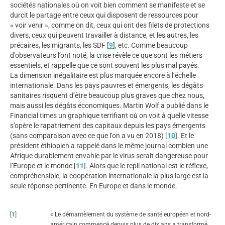
sociétés nationales où on voit bien comment se manifeste et se
durcit le partage entre ceux qui disposent de ressources pour
« voir venir », comme on dit, ceux qui ont des filets de protections
divers, ceux qui peuvent travailler à distance, et les autres, les
précaires, les migrants, les SDF
[
9
]
, etc. Comme beaucoup
d’observateurs l’ont noté, la crise révèle ce que sont les métiers
essentiels, et rappelle que ce sont souvent les plus mal payés.
La dimension inégalitaire est plus marquée encore à l’échelle
internationale. Dans les pays pauvres et émergents, les dégâts
sanitaires risquent d’être beaucoup plus graves que chez nous,
mais aussi les dégâts économiques. Martin Wolf a publié dans le
Financial times un graphique terrifiant où on voit à quelle vitesse
s’opère le rapatriement des capitaux depuis les pays émergents
(sans comparaison avec ce que l’on a vu en 2018)
[
10
]
. Et le
président éthiopien a rappelé dans le même journal combien une
Afrique durablement envahie par le virus serait dangereuse pour
l’Europe et le monde
[
11
]
. Alors que le repli national est le réflexe,
compréhensible, la coopération internationale la plus large est la
seule réponse pertinente. En Europe et dans le monde.
[
1
]
« Le démantèlement du système de santé européen et nord-
américain commencé depuis plus de dix ans a transformé