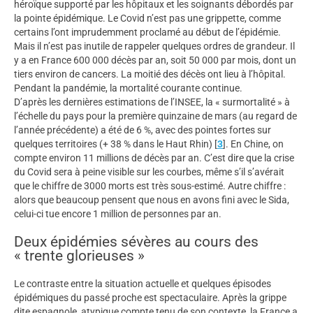
héroïque supporté par les hôpitaux et les soignants débordés par
la pointe épidémique. Le Covid n’est pas une grippette, comme
certains l’ont imprudemment proclamé au début de l’épidémie.
Mais il n’est pas inutile de rappeler quelques ordres de grandeur. Il
y a en France 600 000 décès par an, soit 50 000 par mois, dont un
tiers environ de cancers. La moitié des décès ont lieu à l’hôpital.
Pendant la pandémie, la mortalité courante continue.
D’après les dernières estimations de l’INSEE, la « surmortalité » à
l’échelle du pays pour la première quinzaine de mars (au regard de
l’année précédente) a été de 6 %, avec des pointes fortes sur
quelques territoires (+ 38 % dans le Haut Rhin)
[
3
]
. En Chine, on
compte environ 11 millions de décès par an. C’est dire que la crise
du Covid sera à peine visible sur les courbes, même s’il s’avérait
que le chiffre de 3000 morts est très sous-estimé. Autre chiffre :
alors que beaucoup pensent que nous en avons fini avec le Sida,
celui-ci tue encore 1 million de personnes par an.
Deux épidémies sévères au cours des
« trente glorieuses »
Le contraste entre la situation actuelle et quelques épisodes
épidémiques du passé proche est spectaculaire. Après la grippe
dite espagnole, atypique compte tenu de son contexte, la France a