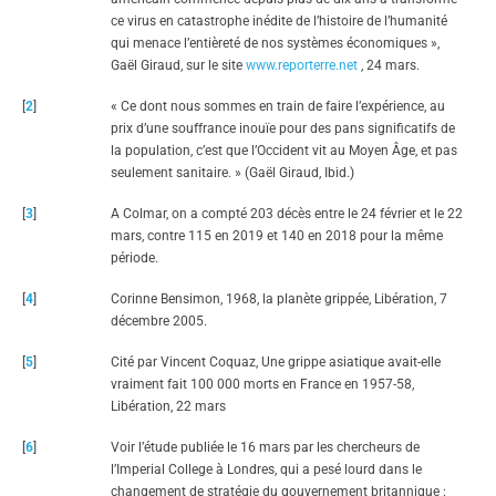
ce virus en catastrophe inédite de l’histoire de l’humanité
qui menace l’entièreté de nos systèmes économiques »,
Gaël Giraud, sur le site
www.reporterre.net
, 24 mars.
[
2
]
« Ce dont nous sommes en train de faire l’expérience, au
prix d’une souffrance inouïe pour des pans significatifs de
la population, c’est que l’Occident vit au Moyen Âge, et pas
seulement sanitaire. » (Gaël Giraud, Ibid.)
[
3
]
A Colmar, on a compté 203 décès entre le 24 février et le 22
mars, contre 115 en 2019 et 140 en 2018 pour la même
période.
[
4
]
Corinne Bensimon, 1968, la planète grippée, Libération, 7
décembre 2005.
[
5
]
Cité par Vincent Coquaz, Une grippe asiatique avait-elle
vraiment fait 100 000 morts en France en 1957-58,
Libération, 22 mars
[
6
]
Voir l’étude publiée le 16 mars par les chercheurs de
l’Imperial College à Londres, qui a pesé lourd dans le
changement de stratégie du gouvernement britannique :