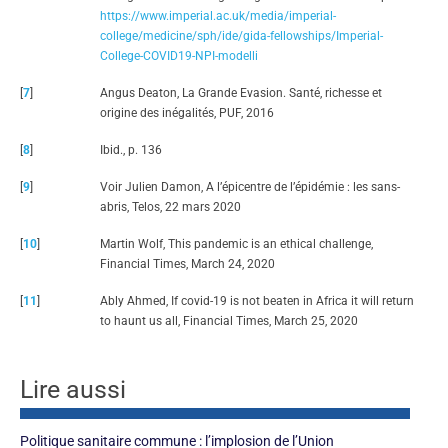
https://www.imperial.ac.uk/media/imperial-
college/medicine/sph/ide/gida-fellowships/Imperial-
College-COVID19-NPI-modelli
[
7
]
Angus Deaton, La Grande Evasion. Santé, richesse et
origine des inégalités, PUF, 2016
[
8
]
Ibid., p. 136
[
9
]
Voir Julien Damon, A l’épicentre de l’épidémie : les sans-
abris, Telos, 22 mars 2020
[
10
]
Martin Wolf, This pandemic is an ethical challenge,
Financial Times, March 24, 2020
[
11
]
Ably Ahmed, If covid-19 is not beaten in Africa it will return
to haunt us all, Financial Times, March 25, 2020
Lire aussi
Politique sanitaire commune : l’implosion de l’Union