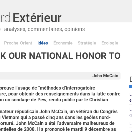
Proche-Orient
Idées
Économie
Stratégie
Ecologie
SK OUR NATIONAL HONOR TO
John McCain
prouve l’usage de "méthodes d’interrogatoire
ture, pour obtenir des renseignements dans la lutte contre
L
on un sondage de Pew, rendu public par le Christian
e
L
énateur républicain John McCain, un vétéran du Congrès
g
u Vietnam qui a passé cinq ans dans les geôles nord-
torturé. John McCain a été l’adversaire malheureux de
L
tielles de 2008. Il a prononcé le mardi 9 décembre au