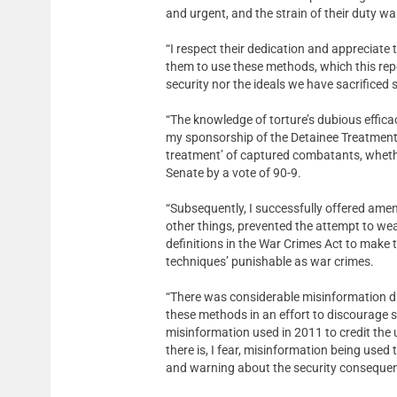
and urgent, and the strain of their duty w
“I respect their dedication and appreciate 
them to use these methods, which this repor
security nor the ideals we have sacrificed
“The knowledge of torture’s dubious effic
my sponsorship of the Detainee Treatment 
treatment’ of captured combatants, whethe
Senate by a vote of 90-9.
“Subsequently, I successfully offered am
other things, prevented the attempt to w
definitions in the War Crimes Act to make
techniques’ punishable as war crimes.
“There was considerable misinformation 
these methods in an effort to discourage 
misinformation used in 2011 to credit the
there is, I fear, misinformation being used 
and warning about the security consequenc