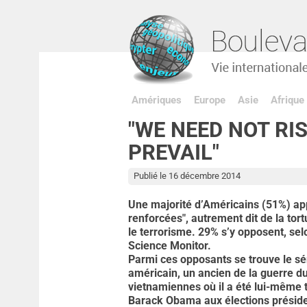
Amériques
Europe
Asie
Afrique
"WE NEED NOT RI
PREVAIL"
Publié le 16 décembre 2014
Une majorité d’Américains (51%) ap
renforcées", autrement dit de la tor
le terrorisme. 29% s’y opposent, sel
Science Monitor.
Parmi ces opposants se trouve le s
américain, un ancien de la guerre d
vietnamiennes où il a été lui-même 
Barack Obama aux élections présiden