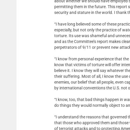
about whether we should have employed su
permitting them in the future. This report 
security and stature in the world. I thank 
“I have long believed some of these practi
especially, but not only the practice of w
torture. Its use was shameful and unneces
and as the Committee’s report makes clear, 
perpetrators of 9/11 or prevent new attack
“I know from personal experience that the 
know that victims of torture will offer inte
believe it. I know they will say whatever the
their suffering. Most of all, I know the u
enemies, our belief that all people, even 
by international conventions the U.S. not o
“I know, too, that bad things happen in wa
do things they would normally object to an
“I understand the reasons that governed th
that those who approved them and those w
of terrorist attacks and to protecting Amer