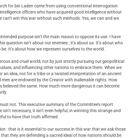
arch for bin Laden came from using conventional interrogation
y intelligence officers who have acquired good intelligence without
we can’t win this war without such methods. Yes, we can and we
its intended purpose isn’t the main reason to oppose its use. I have
his question isn’t about our enemies ; it’s about us. It’s about who
be. It’s about how we represent ourselves to the world.
ous and cruel world, not by just strictly pursuing our geopolitical
al values, and influencing other nations to embrace them. When we
or an idea, not for a tribe or a twisted interpretation of an ancient
t all men are endowed by the Creator with inalienable rights. How
ions believed the same. How much more dangerous it can become
ily.
must not. This executive summary of the Committee’s report
isn’t necessary, it isn’t even helpful, in winning this strange and
ful to have that truth affirmed.
on : that is it essential to our success in this war that we ask those
s that they are defending a sacred ideal of how nations should be