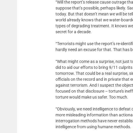
“Will the report’s release cause outrage th
suppose that’s possible, perhaps likely. Sad
today. But that doesn’t mean we will be tel
world already knows that we water-boarded
types of degrading treatment. It knows we 
secret for a decade.
“Terrorists might use the report’s re-ident
hardly need an excuse for that. That has bee
“What might come as a surprise, not just t
did to aid our efforts to bring 9/11 culprit
tomorrow. That could be a real surprise, s
officials on the record and in private tha
against terrorism. And I suspect the objecti
focused on that disclosure – torture’s ine
torture would make us safer. Too much.
“Obviously, we need intelligence to defeat 
more misleading information than actionab
interrogation methods have never establis
intelligence from using humane methods.