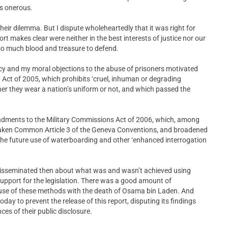
as onerous.
their dilemma. But I dispute wholeheartedly that it was right for
t makes clear were neither in the best interests of justice nor our
 so much blood and treasure to defend.
acy and my moral objections to the abuse of prisoners motivated
Act of 2005, which prohibits ‘cruel, inhuman or degrading
r they wear a nation’s uniform or not, and which passed the
endments to the Military Commissions Act of 2006, which, among
eaken Common Article 3 of the Geneva Conventions, and broadened
 the future use of waterboarding and other ‘enhanced interrogation
disseminated then about what was and wasn’t achieved using
support for the legislation. There was a good amount of
 use of these methods with the death of Osama bin Laden. And
today to prevent the release of this report, disputing its findings
es of their public disclosure.