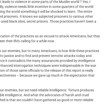
at leads to violence in some parts of the Muslim world ? Yes, I
ly, violence needs little incentive in some quarters of the world
ling the world something it will be shocked to learn. The entire
 prisoners. It knows we subjected prisoners to various other
used black sites, secret prisons. Those practices haven’t been a
ification of the practices as an excuse to attack Americans, but they
n their life’s calling for a while now.
o our enemies, but to many Americans, is how little these practices
s to justice and to find and prevent terrorist attacks today and
ince it contradicts the many assurances provided by intelligence
t enhanced interrogation techniques were indispensable in the war
on of those same officials to the release of this report is really
ffectiveness – because we gave up much in the expectation that
our enemies, but we need reliable intelligence. Torture produces
le intelligence. And what the advocates of harsh and cruel
hed is that we couldn’t have gathered as good or more reliable