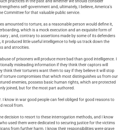
ch practices in the past and whether we should consider
strengthens self-government and, ultimately, I believe, America’s
the Committee for that valuable public service.
ces amounted to torture, as a reasonable person would define it,
aterboarding, which is a mock execution and an exquisite form of
sary ; and, contrary to assertions made by some of its defenders
it produced little useful intelligence to help us track down the
s and atrocities.
abuse of prisoners will produce more bad than good intelligence. I
ntionally misleading information if they think their captors will
y think their torturers want them to say if they believe it will stop
se of torture compromises that which most distinguishes us from our
captured enemies, possess basic human rights, which are protected
nly joined, but for the most part authored.
r. I know in war good people can feel obliged for good reasons to
d recoil from.
e decision to resort to these interrogation methods, and I know
ho used them were dedicated to securing justice for the victims
icans from further harm. I know their responsibilities were grave