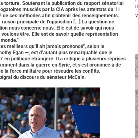
I
la torture. Soutenant la publication du rapport sénatorial
H
rrogatoires musclés par la CIA après les attentats du 11
ité de ces méthodes afin d’obtenir des renseignements.
V
a raison principale de l’opposition [...] La question ne
on nous concerne nous. Elle est de savoir qui nous
voulons être. Elle est de savoir quelle représentation
 monde."
.
s meilleurs qu’il ait jamais prononcé", selon le
othy Egan —, est d’autant plus remarquable que le
 en politique étrangère. Il a critiqué à plusieurs reprises
amment dans la guerre en Syrie, et s’est prononcé à de
 la force militaire pour résoudre les conflits.
ntégral du discours du sénateur McCain.