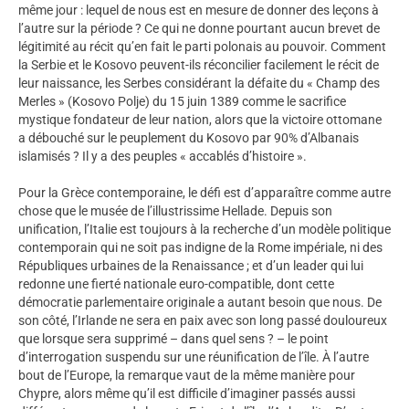
même jour : lequel de nous est en mesure de donner des leçons à
l’autre sur la période ? Ce qui ne donne pourtant aucun brevet de
légitimité au récit qu’en fait le parti polonais au pouvoir. Comment
la Serbie et le Kosovo peuvent-ils réconcilier facilement le récit de
leur naissance, les Serbes considérant la défaite du « Champ des
Merles » (Kosovo Polje) du 15 juin 1389 comme le sacrifice
mystique fondateur de leur nation, alors que la victoire ottomane
a débouché sur le peuplement du Kosovo par 90% d’Albanais
islamisés ? Il y a des peuples « accablés d’histoire ».
Pour la Grèce contemporaine, le défi est d’apparaître comme autre
chose que le musée de l’illustrissime Hellade. Depuis son
unification, l’Italie est toujours à la recherche d’un modèle politique
contemporain qui ne soit pas indigne de la Rome impériale, ni des
Républiques urbaines de la Renaissance ; et d’un leader qui lui
redonne une fierté nationale euro-compatible, dont cette
démocratie parlementaire originale a autant besoin que nous. De
son côté, l’Irlande ne sera en paix avec son long passé douloureux
que lorsque sera supprimé – dans quel sens ? – le point
d’interrogation suspendu sur une réunification de l’île. À l’autre
bout de l’Europe, la remarque vaut de la même manière pour
Chypre, alors même qu’il est difficile d’imaginer passés aussi