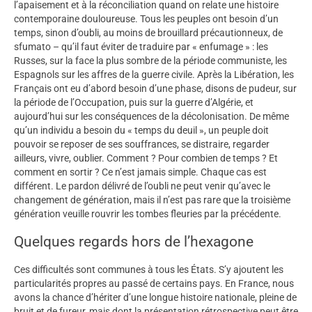
l’apaisement et à la réconciliation quand on relate une histoire
contemporaine douloureuse. Tous les peuples ont besoin d’un
temps, sinon d’oubli, au moins de brouillard précautionneux, de
sfumato – qu’il faut éviter de traduire par « enfumage » : les
Russes, sur la face la plus sombre de la période communiste, les
Espagnols sur les affres de la guerre civile. Après la Libération, les
Français ont eu d’abord besoin d’une phase, disons de pudeur, sur
la période de l’Occupation, puis sur la guerre d’Algérie, et
aujourd’hui sur les conséquences de la décolonisation. De même
qu’un individu a besoin du « temps du deuil », un peuple doit
pouvoir se reposer de ses souffrances, se distraire, regarder
ailleurs, vivre, oublier. Comment ? Pour combien de temps ? Et
comment en sortir ? Ce n’est jamais simple. Chaque cas est
différent. Le pardon délivré de l’oubli ne peut venir qu’avec le
changement de génération, mais il n’est pas rare que la troisième
génération veuille rouvrir les tombes fleuries par la précédente.
Quelques regards hors de l’hexagone
Ces difficultés sont communes à tous les États. S’y ajoutent les
particularités propres au passé de certains pays. En France, nous
avons la chance d’hériter d’une longue histoire nationale, pleine de
bruit et de fureur, mais dont la présentation rétrospective peut être