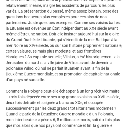
relativement linéaire, malgré les accidents de parcours les plus
variés. La présentation du passé, même assez lointain, pose des
questions beaucoup plus complexes pour certains de nos
partenaires. Juste quelques exemples. Comme ses voisins baltes,
la Lituanie est devenue un État indépendant au XXe siècle avant
même d’être une nation. Doit-elle insister aujourd’hui sur la gloire
du Grand-Duché de Lituanie, qui s’étendit de la mer Baltique à la
mer Noire au XIVe siècle, ou sur son histoire proprement nationale,
certes valeureuse mais plus modeste, et aux frontières
élastiques ? Sa capitale actuelle, Vilnius, a été historiquement « la
Jérusalem du nord », la ville juive de Vilna, avant de devenir la
polonaise Wilno, où nul ne parlait lituanien avant la fin de la
Deuxième Guerre mondiale, et sa promotion de capitale nationale
d’un pays né sans elle.
Comment la Pologne peut-elle échapper à un long récit victimaire
– trois fois dépecée entre ses trop grands voisins au XVIIIe siècle,
deux fois détruite et saignée à blanc au XXe, et occupée
successivement par les deux grands totalitarismes modernes ?
Quand je parle de la Deuxième Guerre mondiale à un Polonais,
mon interlocuteur « pèse » 6, 5 millions de morts, soit dix fois plus
que moi, alors que nos pays ont commencé et fini la guerre le