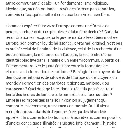
autre communauté idéale – un fondamentalisme religieux,
idéologique, ou néo-national – revêt des formes passionnelles,
voire violentes, qui remettent en cause le « vivre ensemble ».
Comment espérer faire vivre l’Europe comme une famille de
peuples si chacun de ces peuples est lui-même déchiré ? Car si la
réconciliation est acquise, si la guerre nationale est bien morte en
Europe, son premier lieu de naissance, le vrai mal originel, n’est pas
exorcisé : celui de l’instinct de la violence, celui de la recherche d’un
bouc émissaire, la méfiance de « l’autre », la recherche d’une
identité collective dans la haine d’un ennemi commun. A partir de
là, comment trouver le juste équilibre entre la formation de
citoyens et la formation de patriotes ? Et s’agit-il de citoyens de la
démocratie nationale, de citoyens de l’Europe ou de citoyens du
monde ? Forme-t-on des patriotes régionaux, nationaux ou
européens ? Quel dosage faire, dans le récit du passé, entre la
fierté des heures de lumière et le remords de la face sombre ?
Entre le sec rappel des faits et l’invitation au jugement qui
comporte, évidemment, une dimension morale, faut-il alors
recourir aux standards de l’époque, à ce que les historiens
appellent la « contextualisation », ou à nos idéaux contemporains,
d’une exigence quasi illimitée ? Puisque, implicitement, l’histoire