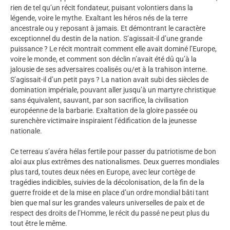
rien de tel qu’un récit fondateur, puisant volontiers dans la
légende, voire le mythe. Exaltant les héros nés de la terre
ancestrale ou y reposant à jamais. Et démontrant le caractère
exceptionnel du destin de la nation. S’agissait-il d’une grande
puissance ? Le récit montrait comment elle avait dominé l’Europe,
voire le monde, et comment son déclin n’avait été dû qu’à la
jalousie de ses adversaires coalisés ou/et à la trahison interne.
S’agissait-il d’un petit pays ? La nation avait subi des siècles de
domination impériale, pouvant aller jusqu’à un martyre christique
sans équivalent, sauvant, par son sacrifice, la civilisation
européenne de la barbarie. Exaltation de la gloire passée ou
surenchère victimaire inspiraient l’édification de la jeunesse
nationale.
Ce terreau s’avéra hélas fertile pour passer du patriotisme de bon
aloi aux plus extrêmes des nationalismes. Deux guerres mondiales
plus tard, toutes deux nées en Europe, avec leur cortège de
tragédies indicibles, suivies de la décolonisation, de la fin de la
guerre froide et de la mise en place d’un ordre mondial bâti tant
bien que mal sur les grandes valeurs universelles de paix et de
respect des droits de l’Homme, le récit du passé ne peut plus du
tout être le même.