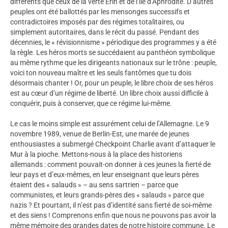
différents que ceux de la verte Erin et de l’île d’Aphrodite. D’autres
peuples ont été ballottés par les mensonges successifs et
contradictoires imposés par des régimes totalitaires, ou
simplement autoritaires, dans le récit du passé. Pendant des
décennies, le « révisionnisme » périodique des programmes y a été
la règle. Les héros morts se succédaient au panthéon symbolique
au même rythme que les dirigeants nationaux sur le trône : peuple,
voici ton nouveau maître et les seuls fantômes que tu dois
désormais chanter ! Or, pour un peuple, le libre choix de ses héros
est au cœur d’un régime de liberté. Un libre choix aussi difficile à
conquérir, puis à conserver, que ce régime lui-même.
Le cas le moins simple est assurément celui de l’Allemagne. Le 9
novembre 1989, venue de Berlin-Est, une marée de jeunes
enthousiastes a submergé Checkpoint Charlie avant d’attaquer le
Mur à la pioche. Mettons-nous à la place des historiens
allemands : comment pouvait-on donner à ces jeunes la fierté de
leur pays et d’eux-mêmes, en leur enseignant que leurs pères
étaient des « salauds » – au sens sartrien – parce que
communistes, et leurs grands-pères des « salauds » parce que
nazis ? Et pourtant, il n’est pas d’identité sans fierté de soi-même
et des siens ! Comprenons enfin que nous ne pouvons pas avoir la
même mémoire des grandes dates de notre histoire commune. Le