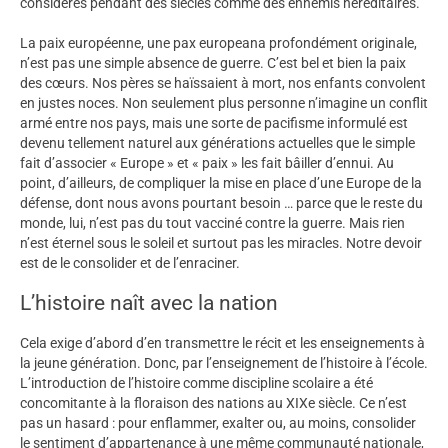
considérés pendant des siècles comme des ennemis héréditaires.
La paix européenne, une pax europeana profondément originale,
n’est pas une simple absence de guerre. C’est bel et bien la paix
des cœurs. Nos pères se haïssaient à mort, nos enfants convolent
en justes noces. Non seulement plus personne n’imagine un conflit
armé entre nos pays, mais une sorte de pacifisme informulé est
devenu tellement naturel aux générations actuelles que le simple
fait d’associer « Europe » et « paix » les fait bâiller d’ennui. Au
point, d’ailleurs, de compliquer la mise en place d’une Europe de la
défense, dont nous avons pourtant besoin … parce que le reste du
monde, lui, n’est pas du tout vacciné contre la guerre. Mais rien
n’est éternel sous le soleil et surtout pas les miracles. Notre devoir
est de le consolider et de l’enraciner.
L’histoire naît avec la nation
Cela exige d’abord d’en transmettre le récit et les enseignements à
la jeune génération. Donc, par l’enseignement de l’histoire à l’école.
L’introduction de l’histoire comme discipline scolaire a été
concomitante à la floraison des nations au XIXe siècle. Ce n’est
pas un hasard : pour enflammer, exalter ou, au moins, consolider
le sentiment d’appartenance à une même communauté nationale,