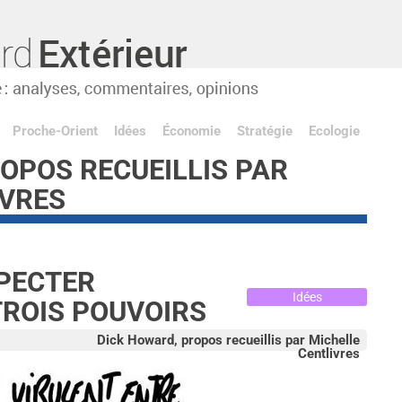
Proche-Orient
Idées
Économie
Stratégie
Ecologie
OPOS RECUEILLIS PAR
IVRES
SPECTER
Idées
 TROIS POUVOIRS
Dick Howard, propos recueillis par Michelle
Centlivres