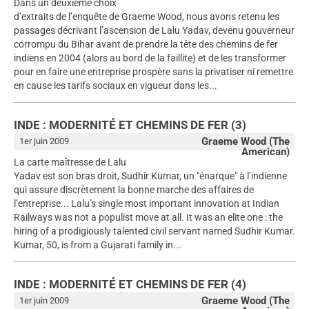
Dans un deuxième choix
d’extraits de l’enquête de Graeme Wood, nous avons retenu les
passages décrivant l’ascension de Lalu Yadav, devenu gouverneur
corrompu du Bihar avant de prendre la tête des chemins de fer
indiens en 2004 (alors au bord de la faillite) et de les transformer
pour en faire une entreprise prospère sans la privatiser ni remettre
en cause les tarifs sociaux en vigueur dans les...
INDE : MODERNITÉ ET CHEMINS DE FER (3)
Graeme Wood (The
1er juin 2009
American)
La carte maîtresse de Lalu
Yadav est son bras droit, Sudhir Kumar, un "énarque" à l’indienne
qui assure discrètement la bonne marche des affaires de
l’entreprise... Lalu’s single most important innovation at Indian
Railways was not a populist move at all. It was an elite one : the
hiring of a prodigiously talented civil servant named Sudhir Kumar.
Kumar, 50, is from a Gujarati family in...
INDE : MODERNITÉ ET CHEMINS DE FER (4)
Graeme Wood (The
1er juin 2009