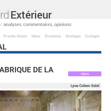
Proche-Orient
Idées
Économie
Stratégie
Ecologie
AL
FABRIQUE DE LA
Idées
Lyne Cohen-Solal