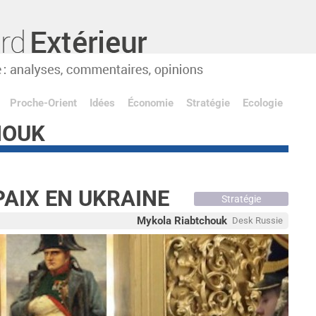
Proche-Orient
Idées
Économie
Stratégie
Ecologie
HOUK
PAIX EN UKRAINE
Stratégie
Mykola Riabtchouk
Desk Russie