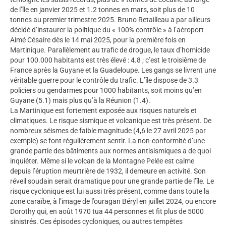
de l’île en janvier 2025 et 1.2 tonnes en mars, soit plus de 10
tonnes au premier trimestre 2025. Bruno Retailleau a par ailleurs
décidé d’instaurer la politique du « 100% contrôle » à l’aéroport
Aimé Césaire dès le 14 mai 2025, pour la première fois en
Martinique. Parallèlement au trafic de drogue, le taux d’homicide
pour 100.000 habitants est très élevé : 4.8 ; c’est le troisième de
France après la Guyane et la Guadeloupe. Les gangs se livrent une
véritable guerre pour le contrôle du trafic. L’île dispose de 3.3
policiers ou gendarmes pour 1000 habitants, soit moins qu’en
Guyane (5.1) mais plus qu’à la Réunion (1.4).
La Martinique est fortement exposée aux risques naturels et
climatiques. Le risque sismique et volcanique est très présent. De
nombreux séismes de faible magnitude (4,6 le 27 avril 2025 par
exemple) se font régulièrement sentir. La non-conformité d’une
grande partie des bâtiments aux normes antisismiques a de quoi
inquiéter. Même si le volcan de la Montagne Pelée est calme
depuis l’éruption meurtrière de 1932, il demeure en activité. Son
réveil soudain serait dramatique pour une grande partie de l’île. Le
risque cyclonique est lui aussi très présent, comme dans toute la
zone caraïbe, à l’image de l’ouragan Béryl en juillet 2024, ou encore
Dorothy qui, en août 1970 tua 44 personnes et fit plus de 5000
sinistrés. Ces épisodes cycloniques, ou autres tempêtes