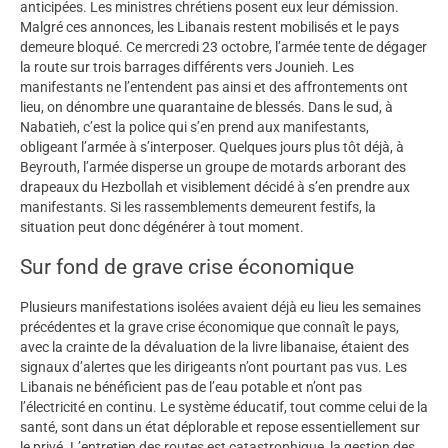
anticipées. Les ministres chrétiens posent eux leur démission.
Malgré ces annonces, les Libanais restent mobilisés et le pays
demeure bloqué. Ce mercredi 23 octobre, l’armée tente de dégager
la route sur trois barrages différents vers Jounieh. Les
manifestants ne l’entendent pas ainsi et des affrontements ont
lieu, on dénombre une quarantaine de blessés. Dans le sud, à
Nabatieh, c’est la police qui s’en prend aux manifestants,
obligeant l’armée à s’interposer. Quelques jours plus tôt déjà, à
Beyrouth, l’armée disperse un groupe de motards arborant des
drapeaux du Hezbollah et visiblement décidé à s’en prendre aux
manifestants. Si les rassemblements demeurent festifs, la
situation peut donc dégénérer à tout moment.
Sur fond de grave crise économique
Plusieurs manifestations isolées avaient déjà eu lieu les semaines
précédentes et la grave crise économique que connaît le pays,
avec la crainte de la dévaluation de la livre libanaise, étaient des
signaux d’alertes que les dirigeants n’ont pourtant pas vus. Les
Libanais ne bénéficient pas de l’eau potable et n’ont pas
l’électricité en continu. Le système éducatif, tout comme celui de la
santé, sont dans un état déplorable et repose essentiellement sur
le privé. L’entretien des routes est catastrophique, la gestion des