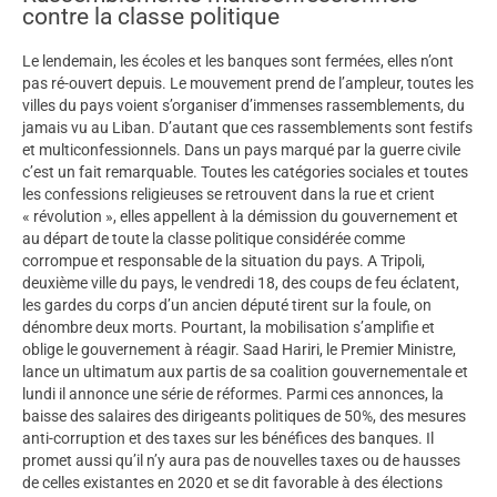
contre la classe politique
Le lendemain, les écoles et les banques sont fermées, elles n’ont
pas ré-ouvert depuis. Le mouvement prend de l’ampleur, toutes les
villes du pays voient s’organiser d’immenses rassemblements, du
jamais vu au Liban. D’autant que ces rassemblements sont festifs
et multiconfessionnels. Dans un pays marqué par la guerre civile
c’est un fait remarquable. Toutes les catégories sociales et toutes
les confessions religieuses se retrouvent dans la rue et crient
« révolution », elles appellent à la démission du gouvernement et
au départ de toute la classe politique considérée comme
corrompue et responsable de la situation du pays. A Tripoli,
deuxième ville du pays, le vendredi 18, des coups de feu éclatent,
les gardes du corps d’un ancien député tirent sur la foule, on
dénombre deux morts. Pourtant, la mobilisation s’amplifie et
oblige le gouvernement à réagir. Saad Hariri, le Premier Ministre,
lance un ultimatum aux partis de sa coalition gouvernementale et
lundi il annonce une série de réformes. Parmi ces annonces, la
baisse des salaires des dirigeants politiques de 50%, des mesures
anti-corruption et des taxes sur les bénéfices des banques. Il
promet aussi qu’il n’y aura pas de nouvelles taxes ou de hausses
de celles existantes en 2020 et se dit favorable à des élections