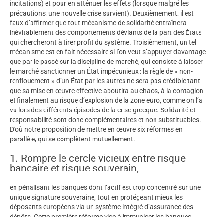
incitations) et pour en atténuer les effets (lorsque malgré les
précautions, une nouvelle crise survient). Deuxièmement, il est
faux d’affirmer que tout mécanisme de solidarité entraînera
inévitablement des comportements déviants de la part des États
qui chercheront à tirer profit du système. Troisièmement, un tel
mécanisme est en fait nécessaire si l’on veut s’appuyer davantage
que par le passé sur la discipline de marché, qui consiste à laisser
le marché sanctionner un État impécunieux : la règle de « non-
renflouement » d’un État par les autres ne sera pas crédible tant
que sa mise en œuvre effective aboutira au chaos, à la contagion
et finalement au risque d’explosion de la zone euro, comme on l’a
vu lors des différents épisodes de la crise grecque. Solidarité et
responsabilité sont donc complémentaires et non substituables.
D’où notre proposition de mettre en œuvre six réformes en
parallèle, qui se complètent mutuellement.
1. Rompre le cercle vicieux entre risque
bancaire et risque souverain,
en pénalisant les banques dont l’actif est trop concentré sur une
unique signature souveraine, tout en protégeant mieux les
déposants européens via un système intégré d’assurance des
dépôts. Cette première réforme vise à immuniser les banques