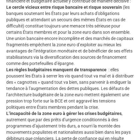
financière et budgétaire actuelle y contribue de manière décisive :
Le cercle vicieux entre risque bancaire et risque souverain
(les
banques soutenant les États par leurs achats d’obligations
publiques et attendant un secours des mêmes États en cas de
difficulté) constitue toujours une menace très sérieuse pour
certains États membres et pour la zone euro dans son ensemble.
Une union bancaire encore incomplète et des marchés de capitaux
fragmentés empêchent la zone euro d’exploiter au mieux les
avantages de l’intégration monétaire et de bénéficier de ses effets
stabilisateurs via la diversification des sources de financement
comme des portefeuilles d’épargne.
Les règles budgétaires manquent de transparence
: elles
poussent les États à serrer les vis quand tout va mal et à distribuer
des « cagnottes » quand tout va bien, sans parvenir à endiguer la
tendance à l’augmentation des dettes publiques. Les défauts de
l’architecture budgétaire de la zone euro mettent également une
pression trop forte sur la BCE et ont aggravé les tensions
politiques entre États membres pendant la crise.
L’incapacité de la zone euro à gérer les crises budgétaires
,
autrement que par des prêts d’urgence conditionnés à des
programmes d’ajustement très durs, a nourri la montée des
mouvements populistes et nationalistes aussi bien dans les pays
débiteurs que créanciers. La perte de confiance qui en résulte