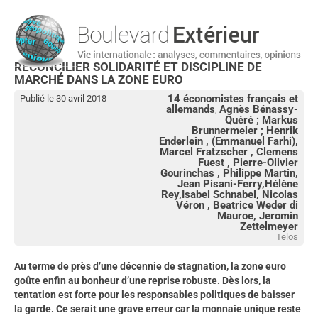
RÉCONCILIER SOLIDARITÉ ET DISCIPLINE DE
MARCHÉ DANS LA ZONE EURO
14 économistes français et
Publié le 30 avril 2018
allemands
Agnès Bénassy-
,
Quéré ; Markus
Brunnermeier ; Henrik
Enderlein , (Emmanuel Farhi),
Marcel Fratzscher , Clemens
Fuest , Pierre-Olivier
Gourinchas , Philippe Martin,
Jean Pisani-Ferry,Hélène
Rey,Isabel Schnabel, Nicolas
Véron , Beatrice Weder di
Mauroe, Jeromin
Zettelmeyer
Telos
Au terme de près d’une décennie de stagnation, la zone euro
goûte enfin au bonheur d’une reprise robuste. Dès lors, la
tentation est forte pour les responsables politiques de baisser
la garde. Ce serait une grave erreur car la monnaie unique reste