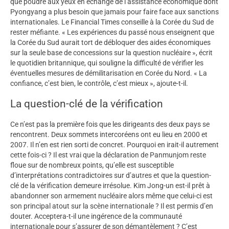
que poudre aux yeux en échange de l’assistance économique dont
Pyongyang a plus besoin que jamais pour faire face aux sanctions
internationales. Le Financial Times conseille à la Corée du Sud de
rester méfiante. « Les expériences du passé nous enseignent que
la Corée du Sud aurait tort de débloquer des aides économiques
sur la seule base de concessions sur la question nucléaire », écrit
le quotidien britannique, qui souligne la difficulté de vérifier les
éventuelles mesures de démilitarisation en Corée du Nord. « La
confiance, c’est bien, le contrôle, c’est mieux », ajoute-t-il.
La question-clé de la vérification
Ce n’est pas la première fois que les dirigeants des deux pays se
rencontrent. Deux sommets intercoréens ont eu lieu en 2000 et
2007. Il n’en est rien sorti de concret. Pourquoi en irait-il autrement
cette fois-ci ? Il est vrai que la déclaration de Panmunjom reste
floue sur de nombreux points, qu’elle est susceptible
d’interprétations contradictoires sur d’autres et que la question-
clé de la vérification demeure irrésolue. Kim Jong-un est-il prêt à
abandonner son armement nucléaire alors même que celui-ci est
son principal atout sur la scène internationale ? Il est permis d’en
douter. Acceptera-t-il une ingérence de la communauté
internationale pour s’assurer de son démantèlement ? C’est