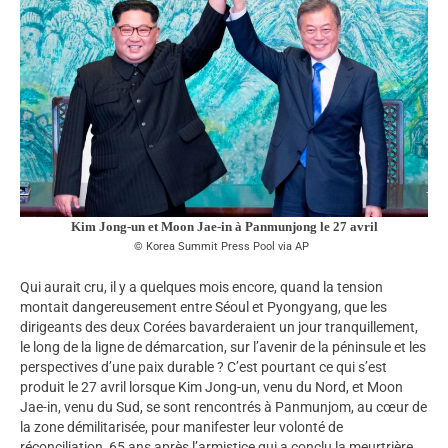
Kim Jong-un et Moon Jae-in à Panmunjong le 27 avril
Korea Summit Press Pool via AP
Qui aurait cru, il y a quelques mois encore, quand la tension
montait dangereusement entre Séoul et Pyongyang, que les
dirigeants des deux Corées bavarderaient un jour tranquillement,
le long de la ligne de démarcation, sur l’avenir de la péninsule et les
perspectives d’une paix durable ? C’est pourtant ce qui s’est
produit le 27 avril lorsque Kim Jong-un, venu du Nord, et Moon
Jae-in, venu du Sud, se sont rencontrés à Panmunjom, au cœur de
la zone démilitarisée, pour manifester leur volonté de
réconciliation, 65 ans après l’armistice qui a conclu la meurtrière