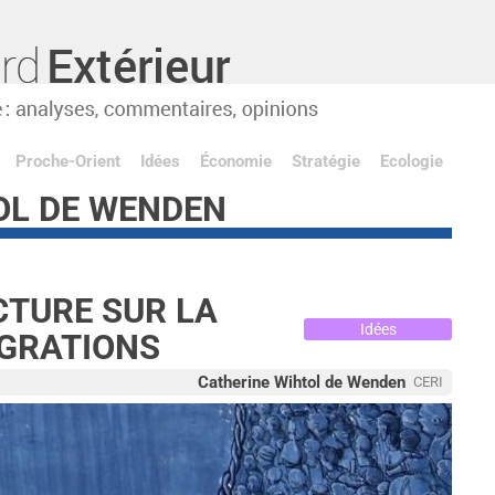
Proche-Orient
Idées
Économie
Stratégie
Ecologie
OL DE WENDEN
CTURE SUR LA
Idées
IGRATIONS
Catherine Wihtol de Wenden
CERI