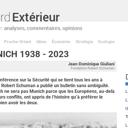
Proche-Orient
Idées
Économie
Stratégie
Ecologie
ICH 1938 - 2023
Jean-Dominique Giuliani
Fondation Robert-Schuman
férence sur la Sécurité qui se tient tous les ans à
n Robert Schuman a publié un bulletin sans ambiguïté.
h ne sera pas Munich parce que les Européens, au-delà
L
 conflits, ont appris de l’histoire qu’à préférer le
L
ien avoir les deux.
U
T
L