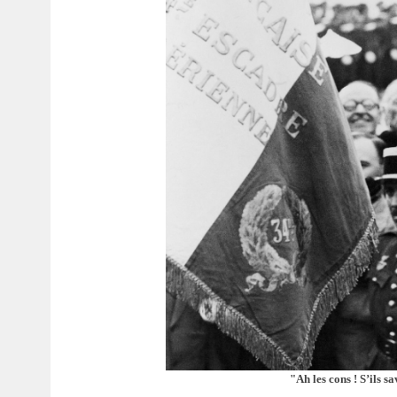
"Ah les cons ! S’ils 