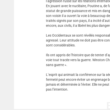
l’agression russe sur les relations internat
En jouant avec le nucléaire, Poutine a, de fa
statut de grande puissance et mis en danger
son voisin il a ouvert la voie à beaucoup d
traités signés par son pays, il a incité d’a
encore, aux civils, il a libéré les plus dan
Les Occidentaux se sont révélés responsab
agressé. Leur attitude ne doit pas être cons
sont considérables.
Ils ont appris de l’histoire que de tenter d’
voie tout tracée vers la guerre. Winston Ch
sans guerre ».
L’esprit qui animait la conférence sur la séc
fermeté peut encore éviter un engrenage b
jamais et déterminée à l’éviter. Elle ne peut
pas l’intention.