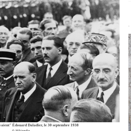
.
savaient" Édouard Daladier, le 30 septembre 1938
Wikipedia