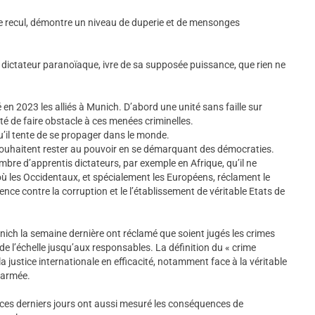
le recul, démontre un niveau de duperie et de mensonges
ictateur paranoïaque, ivre de sa supposée puissance, que rien ne
 en 2023 les alliés à Munich. D’abord une unité sans faille sur
nté de faire obstacle à ces menées criminelles.
 qu’il tente de se propager dans le monde.
 souhaitent rester au pouvoir en se démarquant des démocraties.
bre d’apprentis dictateurs, par exemple en Afrique, qu’il ne
ù les Occidentaux, et spécialement les Européens, réclament le
nce contre la corruption et le l’établissement de véritable Etats de
unich la semaine dernière ont réclamé que soient jugés les crimes
e l’échelle jusqu’aux responsables. La définition du « crime
la justice internationale en efficacité, notamment face à la véritable
 armée.
ces derniers jours ont aussi mesuré les conséquences de