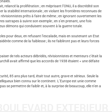
ionales.
it, relancé la prolifération ; en méprisant l’ONU, il a discrédité son
 la stabilité internationale ; en violant les frontières reconnues de
e révisionnistes prêts à faire de même ; en ignorant ouvertement les
utres satrapes à suivre son exemple ; en s’en prenant, une fois
gereux démons qui conduisent souvent à la guerre totale.
les pour deux, en refusant l’escalade, mais en soutenant un Etat
idérée comme de la faiblesse ; ils ne faibliront pas et leurs forces
apaiser de tels acteurs débridés, révisionnistes et menteurs c’était la
urchill avait affirmé que les accords de 1938 étaient « une défaite
urité, 85 ans plus tard, était tout autre, grave et sérieux. Seule la
elliqueux bien connu sur le continent. L’Europe est unie comme
 pas se permettre de faiblir et, à la surprise de beaucoup, elle n’en a