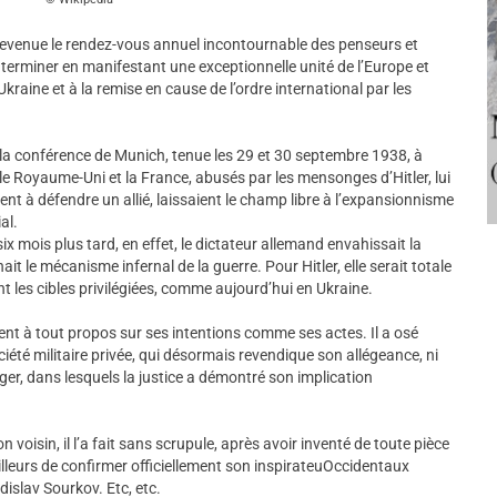
devenue le rendez-vous annuel incontournable des penseurs et
se terminer en manifestant une exceptionnelle unité de l’Europe et
kraine et à la remise en cause de l’ordre international par les
 la conférence de Munich, tenue les 29 et 30 septembre 1938, à
e, le Royaume-Uni et la France, abusés par les mensonges d’Hitler, lui
ient à défendre un allié, laissaient le champ libre à l’expansionnisme
al.
 mois plus tard, en effet, le dictateur allemand envahissait la
ait le mécanisme infernal de la guerre. Pour Hitler, elle serait totale
ient les cibles privilégiées, comme aujourd’hui en Ukraine.
nt à tout propos sur ses intentions comme ses actes. Il a osé
ciété militaire privée, qui désormais revendique son allégeance, ni
ger, dans lesquels la justice a démontré son implication
n voisin, il l’a fait sans scrupule, après avoir inventé de toute pièce
’ailleurs de confirmer officiellement son inspirateuOccidentaux
dislav Sourkov. Etc, etc.