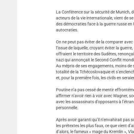
La Conférence sur la sécurité de Munich, 
acteurs de la vie internationale, vient de 
des démocraties face à la guerre russe en U
autocraties.
On ne peut pas éviter de la comparer avec
l’issue de laquelle, croyant éviter la guerr
offraient le territoire des Sudètes, renonça
nazi qui annonçait le Second Conflit mondi
Au mépris de ses engagements, moins de six
totalité de la Tchécoslovaquie et s’enclench
et, pour la première fois, les civils en sera
Poutine n’a pas cessé de mentir effrontéme
affirmer n’avoir rien à voir avec Wagner, so
avec les assassinats d’opposants à l’étran
personnelle.
Après avoir garanti qu’il n’envahirait pas so
les prétextes les plus faux, ce que vient d
d’alors, le fameux « mage du Kremlin », Vla