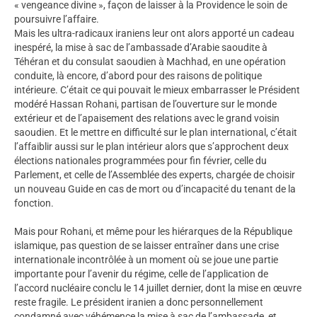
« vengeance divine », façon de laisser à la Providence le soin de
poursuivre l’affaire.
Mais les ultra-radicaux iraniens leur ont alors apporté un cadeau
inespéré, la mise à sac de l’ambassade d’Arabie saoudite à
Téhéran et du consulat saoudien à Machhad, en une opération
conduite, là encore, d’abord pour des raisons de politique
intérieure. C’était ce qui pouvait le mieux embarrasser le Président
modéré Hassan Rohani, partisan de l’ouverture sur le monde
extérieur et de l’apaisement des relations avec le grand voisin
saoudien. Et le mettre en difficulté sur le plan international, c’était
l’affaiblir aussi sur le plan intérieur alors que s’approchent deux
élections nationales programmées pour fin février, celle du
Parlement, et celle de l’Assemblée des experts, chargée de choisir
un nouveau Guide en cas de mort ou d’incapacité du tenant de la
fonction.
Mais pour Rohani, et même pour les hiérarques de la République
islamique, pas question de se laisser entraîner dans une crise
internationale incontrôlée à un moment où se joue une partie
importante pour l’avenir du régime, celle de l’application de
l’accord nucléaire conclu le 14 juillet dernier, dont la mise en œuvre
reste fragile. Le président iranien a donc personnellement
condamné avec véhémence la mise à sac de l’ambassade, et