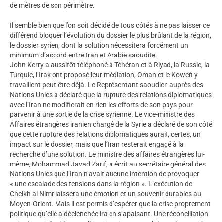
de mètres de son périmètre.
Il semble bien que l’on soit décidé de tous côtés à ne pas laisser ce
différend bloquer l’évolution du dossier le plus brûlant de la région,
le dossier syrien, dont la solution nécessitera forcément un
minimum d’accord entre Iran et Arabie saoudite.
John Kerry a aussitôt téléphoné à Téhéran et à Riyad, la Russie, la
Turquie, l’Irak ont proposé leur médiation, Oman et le Koweït y
travaillent peut-être déjà. Le Représentant saoudien auprès des
Nations Unies a déclaré que la rupture des relations diplomatiques
avec l’Iran ne modifierait en rien les efforts de son pays pour
parvenir à une sortie de la crise syrienne. Le vice-ministre des
Affaires étrangères iranien chargé de la Syrie a déclaré de son côté
que cette rupture des relations diplomatiques aurait, certes, un
impact sur le dossier, mais que l’Iran resterait engagé à la
recherche d’une solution. Le ministre des affaires étrangères lui-
même, Mohammad Javad Zarif, a écrit au secrétaire général des
Nations Unies que l’Iran n’avait aucune intention de provoquer
« une escalade des tensions dans la région ». L’exécution de
Cheikh al Nimr laissera une émotion et un souvenir durables au
Moyen-Orient. Mais il est permis d’espérer que la crise proprement
politique qu’elle a déclenchée ira en s’apaisant. Une réconciliation