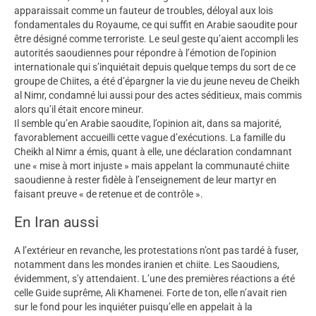
apparaissait comme un fauteur de troubles, déloyal aux lois
fondamentales du Royaume, ce qui suffit en Arabie saoudite pour
être désigné comme terroriste. Le seul geste qu’aient accompli les
autorités saoudiennes pour répondre à l’émotion de l’opinion
internationale qui s’inquiétait depuis quelque temps du sort de ce
groupe de Chiites, a été d’épargner la vie du jeune neveu de Cheikh
al Nimr, condamné lui aussi pour des actes séditieux, mais commis
alors qu’il était encore mineur.
Il semble qu’en Arabie saoudite, l’opinion ait, dans sa majorité,
favorablement accueilli cette vague d’exécutions. La famille du
Cheikh al Nimr a émis, quant à elle, une déclaration condamnant
une « mise à mort injuste » mais appelant la communauté chiite
saoudienne à rester fidèle à l’enseignement de leur martyr en
faisant preuve « de retenue et de contrôle ».
En Iran aussi
A l’extérieur en revanche, les protestations n’ont pas tardé à fuser,
notamment dans les mondes iranien et chiite. Les Saoudiens,
évidemment, s’y attendaient. L’une des premières réactions a été
celle Guide suprême, Ali Khamenei. Forte de ton, elle n’avait rien
sur le fond pour les inquiéter puisqu’elle en appelait à la