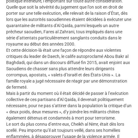
politique intérieure, l’emportant sur toute autre considération.
Quelle que soit la sévérité du jugement que l’on soit en droit de
porter sur une telle exécution, elle relevait de la raison d’État, dès
lors que les autorités saoudiennes étaient décidées à exécuter une
quarantaine de militants d’Al Qaida, parmi lesquels un autre
prêcheur saoudien, Fares al Zahrani, tous impliqués dans une
série d’attentats particulièrement sanglants conduits dans le
royaume au début des années 2000.
Et cette décision-là était une façon de répondre aux violentes
critiques du leader de Daech, le calife autoproclamé Abou Bakr al
Baghdadi, qui dans un discours diffusé fin 2015, avait enjoint aux
Saoudiens de chasser sans plus attendre leurs dirigeants
corrompus, apostats, « valets d’Israël et des États-Unis ». La
famille royale a jugé nécessaire de réagir par une démonstration
de fermeté.
Mais à partir du moment où il était décidé de passer à l’exécution
collective de ces partisans d’Al Qaida, il devenait politiquement
nécessaire, pour ne pas s’attirer dans la population la critique d’un
« deux poids, deux mesures », d’y joindre les militants chiites
également détenus et condamnés à mort pour terrorisme.
Le sort du plus connu d’entre eux, Cheikh al Nimr, était dès lors
scellé. Peu importe qu’il ait toujours veillé, dans ses homélies
enflammées, à désapprouver l’usage de la violence armée. Il