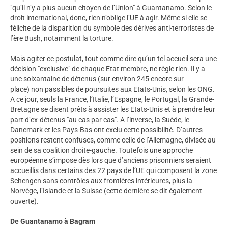
"qu’il n’y a plus aucun citoyen de l’Union" à Guantanamo. Selon le
droit international, donc, rien n’oblige l’UE à agir. Même si elle se
félicite de la disparition du symbole des dérives anti-terroristes de
l’ère Bush, notamment la torture.
Mais agiter ce postulat, tout comme dire qu’un tel accueil sera une
décision "exclusive" de chaque Etat membre, ne règle rien. Il y a
une soixantaine de détenus (sur environ 245 encore sur
place) non passibles de poursuites aux Etats-Unis, selon les ONG.
A ce jour, seuls la France, l’Italie, l’Espagne, le Portugal, la Grande-
Bretagne se disent prêts à assister les Etats-Unis et à prendre leur
part d’ex-détenus "au cas par cas". A l’inverse, la Suède, le
Danemark et les Pays-Bas ont exclu cette possibilité. D’autres
positions restent confuses, comme celle de l’Allemagne, divisée au
sein de sa coalition droite-gauche. Toutefois une approche
européenne s’impose dès lors que d’anciens prisonniers seraient
accueillis dans certains des 22 pays de l’UE qui composent la zone
Schengen sans contrôles aux frontières intérieures, plus la
Norvège, l’Islande et la Suisse (cette dernière se dit également
ouverte).
De Guantanamo à Bagram