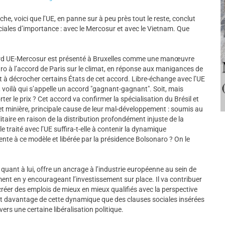
e, voici que l’UE, en panne sur à peu près tout le reste, conclut
ales d’importance : avec le Mercosur et avec le Vietnam. Que
ccord UE-Mercosur est présenté à Bruxelles comme une manœuvre
aro à l’accord de Paris sur le climat, en réponse aux manigances de
à décrocher certains États de cet accord. Libre-échange avec l’UE
 voilà qui s’appelle un accord "gagnant-gagnant". Soit, mais
r le prix ? Cet accord va confirmer la spécialisation du Brésil et
 et minière, principale cause de leur mal-développement : soumis au
itaire en raison de la distribution profondément injuste de la
le traité avec l’UE suffira-t-elle à contenir la dynamique
te à ce modèle et libérée par la présidence Bolsonaro ? On le
ant à lui, offre un ancrage à l’industrie européenne au sein de
nt en y encourageant l’investissement sur place. Il va contribuer
 créer des emplois de mieux en mieux qualifiés avec la perspective
t davantage de cette dynamique que des clauses sociales insérées
 vers une certaine libéralisation politique.