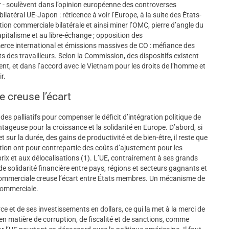
r - soulèvent dans l’opinion européenne des controverses
latéral UE-Japon : réticence à voir l’Europe, à la suite des États-
ation commerciale bilatérale et ainsi miner l’OMC, pierre d’angle du
capitalisme et au libre-échange ; opposition des
erce international et émissions massives de CO : méfiance des
ts des travailleurs. Selon la Commission, des dispositifs existent
t, et dans l’accord avec le Vietnam pour les droits de l’homme et
r.
e creuse l’écart
des palliatifs pour compenser le déficit d’intégration politique de
vantageuse pour la croissance et la solidarité en Europe. D’abord, si
 sur la durée, des gains de productivité et de bien-être, il reste que
tion ont pour contrepartie des coûts d’ajustement pour les
ix et aux délocalisations (1). L’UE, contrairement à ses grands
 de solidarité financière entre pays, régions et secteurs gagnants et
n commerciale creuse l’écart entre États membres. Un mécanisme de
commerciale.
ce et de ses investissements en dollars, ce qui la met à la merci de
e en matière de corruption, de fiscalité et de sanctions, comme