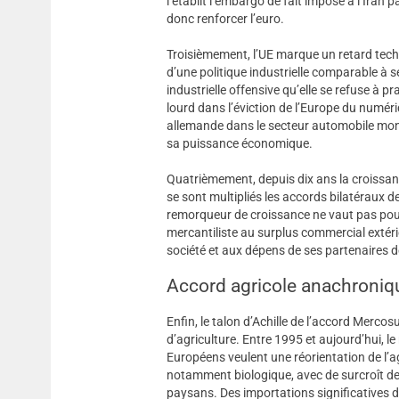
l’établit l’embargo de fait imposé à l’Iran 
donc renforcer l’euro.
Troisièmement, l’UE marque un retard techn
d’une politique industrielle comparable à s
industrielle offensive qu’elle se refuse à 
lourd dans l’éviction de l’Europe du numéri
allemande dans le secteur automobile mondi
sa puissance économique.
Quatrièmement, depuis dix ans la croissanc
se sont multipliés les accords bilatéraux
remorqueur de croissance ne vaut pas pour
mercantiliste au surplus commercial extérie
société et aux dépens de ses partenaires de 
Accord agricole anachroniq
Enfin, le talon d’Achille de l’accord Merc
d’agriculture. Entre 1995 et aujourd’hui, l
Européens veulent une réorientation de l’ag
notamment biologique, avec de surcroît des
paysans. Des importations significatives 