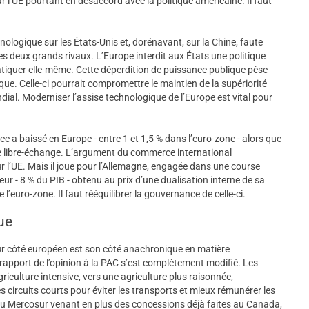
par l’UE pourtant en désaccord avec la politique américaine. Il faut
ologique sur les États-Unis et, dorénavant, sur la Chine, faute
es deux grands rivaux. L’Europe interdit aux États une politique
pratiquer elle-même. Cette déperdition de puissance publique pèse
que. Celle-ci pourrait compromettre le maintien de la supériorité
al. Moderniser l’assise technologique de l’Europe est vital pour
e a baissé en Europe - entre 1 et 1,5 % dans l’euro-zone - alors que
 de libre-échange. L’argument du commerce international
 l’UE. Mais il joue pour l’Allemagne, engagée dans une course
ur - 8 % du PIB - obtenu au prix d’une dualisation interne de sa
l’euro-zone. Il faut rééquilibrer la gouvernance de celle-ci.
ue
osur côté européen est son côté anachronique en matière
e rapport de l’opinion à la PAC s’est complètement modifié. Les
riculture intensive, vers une agriculture plus raisonnée,
 circuits courts pour éviter les transports et mieux rémunérer les
du Mercosur venant en plus des concessions déjà faites au Canada,