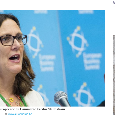
M
.
uropéenne au Commerce Cecilia Malmström
www.sillonbelge.be