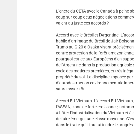
L’encre du CETA avec le Canada à peine sèch
coup sur coup deux négociations commerci
valent au juste ces accords ?
Accord avec le Brésil et l’Argentine. L’a
habile d’arrimage du Brésil de Jair Bolson
Trump au G 20 d’Osaka visant précisément 
contre protection de la forêt amazonienne,
pourquoi est-ce aux Européens d’en supporte
de l’Argentine dans la production agricole
cycle des matières premières, et très inégal
propriété du sol. La discipline imposée par 
d’autodestruction environnementale inhéren
saura assez tôt.
Accord EU-Vietnam. L’accord EU-Vietnam, qu
l’ASEAN, zone de forte croissance, notamme
à hâter l’industrialisation du Vietnam et à
de faire émerger une classe moyenne. C’es
dans le traité qu’il faut attendre le progrès