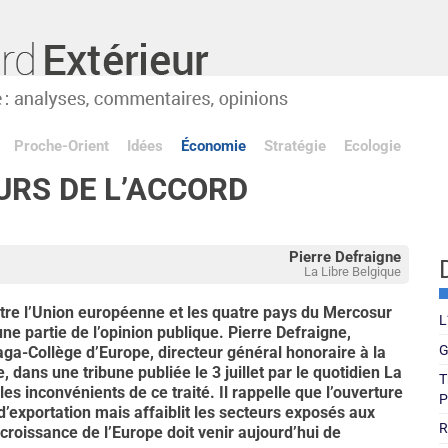
Proche-Orient
Idées
Économie
Stratégie
Ecologie
URS DE L’ACCORD
Pierre Defraigne
La Libre Belgique
tre l’Union européenne et les quatre pays du Mercosur
L
ne partie de l’opinion publique. Pierre Defraigne,
G
aga-Collège d’Europe, directeur général honoraire à la
dans une tribune publiée le 3 juillet par le quotidien La
T
les inconvénients de ce traité. Il rappelle que l’ouverture
P
’exportation mais affaiblit les secteurs exposés aux
R
a croissance de l’Europe doit venir aujourd’hui de