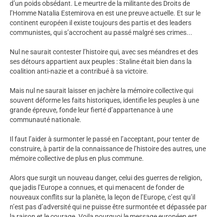
d’un poids obsédant. Le meurtre de la militante des Droits de
l’Homme Natalia Estemirova en est une preuve actuelle. Et sur le
continent européen il existe toujours des partis et des leaders
communistes, qui s’accrochent au passé malgré ses crimes...
Nul ne saurait contester l’histoire qui, avec ses méandres et des
ses détours appartient aux peuples : Staline était bien dans la
coalition anti-nazie et a contribué à sa victoire.
Mais nul ne saurait laisser en jachère la mémoire collective qui
souvent déforme les faits historiques, identifie les peuples à une
grande épreuve, fonde leur fierté d’appartenance à une
communauté nationale.
Il faut l’aider à surmonter le passé en l’acceptant, pour tenter de
construire, à partir de la connaissance de l’histoire des autres, une
mémoire collective de plus en plus commune.
Alors que surgit un nouveau danger, celui des guerres de religion,
que jadis l’Europe a connues, et qui menacent de fonder de
nouveaux conflits sur la planète, la leçon de l’Europe, c’est qu’il
n’est pas d’adversité qui ne puisse être surmontée et dépassée par
la raison et le courage. Voila pourquoi le message européen est