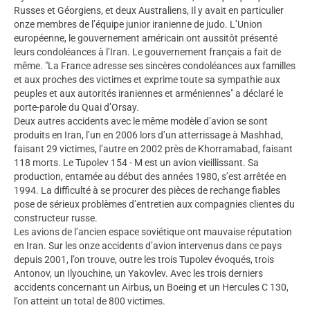
Russes et Géorgiens, et deux Australiens, Il y avait en particulier
onze membres de l’équipe junior iranienne de judo. L’Union
européenne, le gouvernement américain ont aussitôt présenté
leurs condoléances à l’Iran. Le gouvernement français a fait de
même. "La France adresse ses sincères condoléances aux familles
et aux proches des victimes et exprime toute sa sympathie aux
peuples et aux autorités iraniennes et arméniennes" a déclaré le
porte-parole du Quai d’Orsay.
Deux autres accidents avec le même modèle d’avion se sont
produits en Iran, l’un en 2006 lors d’un atterrissage à Mashhad,
faisant 29 victimes, l’autre en 2002 près de Khorramabad, faisant
118 morts. Le Tupolev 154 - M est un avion vieillissant. Sa
production, entamée au début des années 1980, s’est arrêtée en
1994. La difficulté à se procurer des pièces de rechange fiables
pose de sérieux problèmes d’entretien aux compagnies clientes du
constructeur russe.
Les avions de l’ancien espace soviétique ont mauvaise réputation
en Iran. Sur les onze accidents d’avion intervenus dans ce pays
depuis 2001, l’on trouve, outre les trois Tupolev évoqués, trois
Antonov, un Ilyouchine, un Yakovlev. Avec les trois derniers
accidents concernant un Airbus, un Boeing et un Hercules C 130,
l’on atteint un total de 800 victimes.