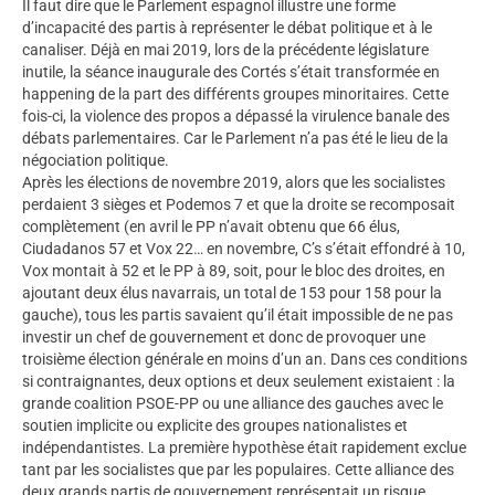
Il faut dire que le Parlement espagnol illustre une forme
d’incapacité des partis à représenter le débat politique et à le
canaliser. Déjà en mai 2019, lors de la précédente législature
inutile, la séance inaugurale des Cortés s’était transformée en
happening de la part des différents groupes minoritaires. Cette
fois-ci, la violence des propos a dépassé la virulence banale des
débats parlementaires. Car le Parlement n’a pas été le lieu de la
négociation politique.
Après les élections de novembre 2019, alors que les socialistes
perdaient 3 sièges et Podemos 7 et que la droite se recomposait
complètement (en avril le PP n’avait obtenu que 66 élus,
Ciudadanos 57 et Vox 22… en novembre, C’s s’était effondré à 10,
Vox montait à 52 et le PP à 89, soit, pour le bloc des droites, en
ajoutant deux élus navarrais, un total de 153 pour 158 pour la
gauche), tous les partis savaient qu’il était impossible de ne pas
investir un chef de gouvernement et donc de provoquer une
troisième élection générale en moins d’un an. Dans ces conditions
si contraignantes, deux options et deux seulement existaient : la
grande coalition PSOE-PP ou une alliance des gauches avec le
soutien implicite ou explicite des groupes nationalistes et
indépendantistes. La première hypothèse était rapidement exclue
tant par les socialistes que par les populaires. Cette alliance des
deux grands partis de gouvernement représentait un risque