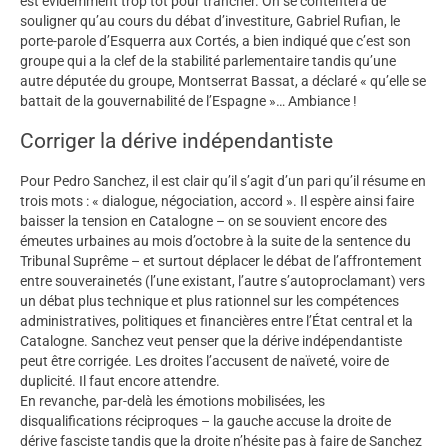
est évidemment trop tôt pour trancher. On se contentera de
souligner qu’au cours du débat d’investiture, Gabriel Rufian, le
porte-parole d’Esquerra aux Cortés, a bien indiqué que c’est son
groupe qui a la clef de la stabilité parlementaire tandis qu’une
autre députée du groupe, Montserrat Bassat, a déclaré « qu’elle se
battait de la gouvernabilité de l’Espagne »… Ambiance !
Corriger la dérive indépendantiste
Pour Pedro Sanchez, il est clair qu’il s’agit d’un pari qu’il résume en
trois mots : « dialogue, négociation, accord ». Il espère ainsi faire
baisser la tension en Catalogne – on se souvient encore des
émeutes urbaines au mois d’octobre à la suite de la sentence du
Tribunal Suprême – et surtout déplacer le débat de l’affrontement
entre souverainetés (l’une existant, l’autre s’autoproclamant) vers
un débat plus technique et plus rationnel sur les compétences
administratives, politiques et financières entre l’État central et la
Catalogne. Sanchez veut penser que la dérive indépendantiste
peut être corrigée. Les droites l’accusent de naïveté, voire de
duplicité. Il faut encore attendre.
En revanche, par-delà les émotions mobilisées, les
disqualifications réciproques – la gauche accuse la droite de
dérive fasciste tandis que la droite n’hésite pas à faire de Sanchez