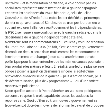
un traître – et la mobilisation partisane, la voie choisie par les
socialistes représente une réinvention de la gauche espagnole.
Écartées les prudences du PSOE historique, celui de Felipe
González ou de Alfredo Rubalcaba, leader décédé au printemps
dernier et qui avait accusé Sánchez de se tromper lourdement en
voulant explorer l’alliance avec Podemos et les indépendantistes,
le PSOE se risque à une coalition avec la gauche radicale, dans la
dépendance de la gauche indépendantiste catalane.
Nombreux sont les commentateurs qui veulent y voir une réédition
du Front Populaire de 1936 (de fait, c’est le premier gouvernement
de coalition depuis cette date, mais comme les circonstances et
l’environnement ont changé !) non sans une évidente portée
polémique pour laisser entendre que les mêmes causes pourraient
bien produire les mêmes effets… En réalité, une lecture plus sereine
oblige à poser la question de manière sincère : s’agit-il d’une
réinvention audacieuse de la gauche – plus d’action sociale, plus
de décentralisation, plus de « progressisme » – ou d’une stricte
manœuvre politicienne ?
Selon que l’on accorde à Pedro Sánchez un vrai sens politique ou
au contraire qu’on le croit capable de toutes les audaces, la
réponse varie. Quoi qu’il en soit, un nouveau gouvernement se
trouve bientôt doté des moyens de réformer le pays et de proposer