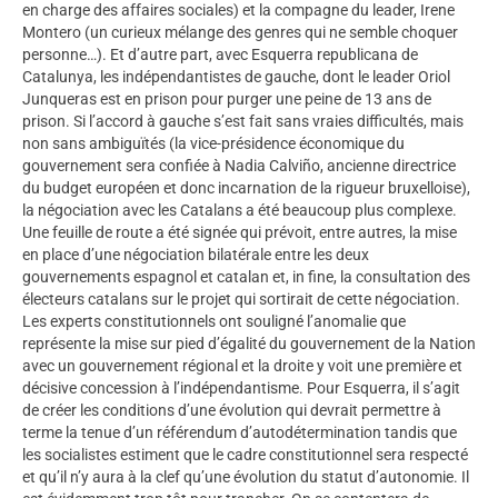
en charge des affaires sociales) et la compagne du leader, Irene
Montero (un curieux mélange des genres qui ne semble choquer
personne…). Et d’autre part, avec Esquerra republicana de
Catalunya, les indépendantistes de gauche, dont le leader Oriol
Junqueras est en prison pour purger une peine de 13 ans de
prison. Si l’accord à gauche s’est fait sans vraies difficultés, mais
non sans ambiguïtés (la vice-présidence économique du
gouvernement sera confiée à Nadia Calviño, ancienne directrice
du budget européen et donc incarnation de la rigueur bruxelloise),
la négociation avec les Catalans a été beaucoup plus complexe.
Une feuille de route a été signée qui prévoit, entre autres, la mise
en place d’une négociation bilatérale entre les deux
gouvernements espagnol et catalan et, in fine, la consultation des
électeurs catalans sur le projet qui sortirait de cette négociation.
Les experts constitutionnels ont souligné l’anomalie que
représente la mise sur pied d’égalité du gouvernement de la Nation
avec un gouvernement régional et la droite y voit une première et
décisive concession à l’indépendantisme. Pour Esquerra, il s’agit
de créer les conditions d’une évolution qui devrait permettre à
terme la tenue d’un référendum d’autodétermination tandis que
les socialistes estiment que le cadre constitutionnel sera respecté
et qu’il n’y aura à la clef qu’une évolution du statut d’autonomie. Il