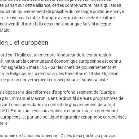
 pariait sur cette alliance, certes contre-nature. Mais qui serait
e traduction gouvernementale possible du message politique envoyé
nts et renverser la table. Rompre avec un demi-siècle de culture
me inventif. Il aura fallu deux mois pour que Salvini accepte
 Maio.
lien… et européen
bord car l’Italie est un membre fondateur de la construction
traité instituant la communauté économique européenne est connu
 il fut signé le 25 mars 1957 par les chefs de gouvernements et
ne, la Belgique, le Luxembourg, les Pays-Bas et l’Italie. Or, selon
rigé par un gouvernement eurosceptique et souverainiste.
de s’opposer à des réformes d’approfondissement de l’Europe,
 par Emmanuel Macron. Dans le droit fil de leurs programmes de
vant consignés dans un contrat de gouvernement détaillé, il
e l’UE dans un sens souverainiste et populiste, en prétendant
s européens, et par une politique migratoire xénophobe caractérisée
elle.
ème économie de l’Union européenne. Or, les deux partis au pouvoir