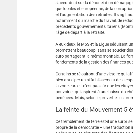
s’accordent sur la dénonciation démagogiq
que locales et européenne, de la corruption 
et l’augmentation des retraites. Il s’agit au
notamment du marché du travail, de réducti
précédents gouvernements italiens (Monti, L
l’âge de départ à la retraite.
À eux deux, le M5S et la Ligue séduisent u
promettent beaucoup, sans se soucier des 
euro partageant la même monnaie. La form
fondements de la gestion des finances pub
Certains se réjouiront d’une victoire qui aff
bien anticiper un affaiblissement de la capa
la zone euro : il n’est pas sûr que les cito
pouvoir et qui aspirent à une baisse du ch
bénéfices. Mais, selon le proverbe, les pr
La feinte du Mouvement 5 ét
Ce tremblement de terre est-il une surprise ?
propre de la démocratie – une traduction i