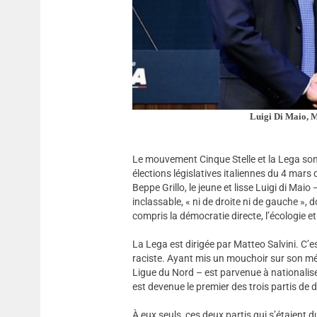
Luigi Di Maio, M
Le mouvement Cinque Stelle et la Lega son
élections législatives italiennes du 4 mars
Beppe Grillo, le jeune et lisse Luigi di Maio
inclassable, « ni de droite ni de gauche »,
compris la démocratie directe, l’écologie e
La Lega est dirigée par Matteo Salvini. C’es
raciste. Ayant mis un mouchoir sur son mépr
Ligue du Nord – est parvenue à nationalise
est devenue le premier des trois partis de d
À eux seuls, ces deux partis qui s’étaien