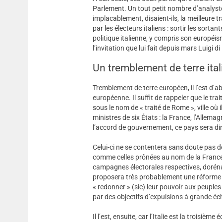
Parlement. Un tout petit nombre d’analystes
implacablement, disaient-ils, la meilleur
par les électeurs italiens : sortir les sorta
politique italienne, y compris son européis
l’invitation que lui fait depuis mars Luigi di
Un tremblement de terre ita
Tremblement de terre européen, il l’est d’a
européenne. Il suffit de rappeler que le 
sous le nom de « traité de Rome », ville où
ministres de six États : la France, l’Allemag
l’accord de gouvernement, ce pays sera di
Celui-ci ne se contentera sans doute pas 
comme celles prônées au nom de la France
campagnes électorales respectives, doréna
proposera très probablement une réforme d
« redonner » (sic) leur pouvoir aux peuple
par des objectifs d’expulsions à grande éch
Il l’est, ensuite, car l’Italie est la troisi