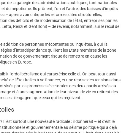
ue de la gabegie des administrations publiques, tant nationales
et du népotisme. Ils prônent, l’un et l’autre, des baisses d’impôts
ssi – après avoir critiqué les réformes dites structurelles,
on des déficits et de modernisation de l’État, entreprises par les
etta, Renzi et Gentilloni) – de revenir, notamment, sur le recul de
ne addition de personnes mécontentes ou inquiètes, à qui ils
règles d’interdépendance qui lient les États membres de la zone
ation de ce gouvernement risque de remettre en cause les
liques en Europe.
aiblit l’ordolibéralisme qui caractérise celle-ci. On peut tout aussi
cité de l’État italien à se financer, et une reprise des tensions dans
yens visés par les promesses électorales des deux partis arrivés au
ômage et à une augmentation de leur niveau de vie en retirent des
omesses n’engagent que ceux qui les reçoivent.
oiles
 Il est surtout une nouveauté radicale : il donnerait – et c’est le
nstitutionnelle et gouvernementale au séisme politique qui a déjà