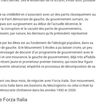
4 mars dernier. Dès le lendemain de ce scrutin, il était donc possible
e sa crédibilité en s’associant avec un des partis classiquement au
e le Parti démocrate de gauche, du gouvernement sortant, ou
Depuis son surgissement au début de l’actuelle décennie, le
la corruption et la vacuité des partis de gouvernements,
ahissent, par nature, les électeurs qu’ils prétendent représenter.
 par les élites est au fondement de l’idéologie populiste, dans sa
de gauche. Si le Mouvement 5 étoiles a pu laisser croire, un peu
 d’envisager de discuter d’un programme de gouvernement avec le
rti et une mouvance, la gauche de gouvernement, déjà très affaiblis
 récent jeune et prometteur premier ministre, qui reste leur figure
n aventin sénatorial, empêché ce processus de décomposition de sa
urant ces deux mois, de négocier avec Forza Italia. Son mouvement,
orza Italia dans ses bastions du Mezzogiorno où celui-ci était lui
 Démocratie chrétienne dans les années 1990 et 2000.
Forza Italia