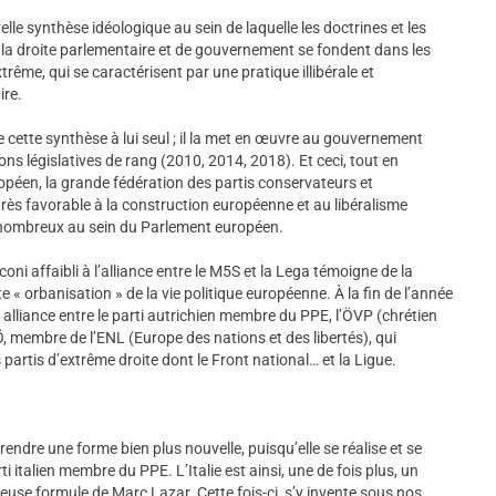
lle synthèse idéologique au sein de laquelle les doctrines et les
la droite parlementaire et de gouvernement se fondent dans les
xtrême, qui se caractérisent par une pratique illibérale et
ire.
e cette synthèse à lui seul ; il la met en œuvre au gouvernement
ns législatives de rang (2010, 2014, 2018). Et ceci, tout en
éen, la grande fédération des partis conservateurs et
rès favorable à la construction européenne et au libéralisme
lus nombreux au sein du Parlement européen.
ni affaibli à l’alliance entre le M5S et la Lega témoigne de la
 « orbanisation » de la vie politique européenne. À la fin de l’année
e alliance entre le parti autrichien membre du PPE, l’ÖVP (chrétien
, membre de l’ENL (Europe des nations et des libertés), qui
artis d’extrême droite dont le Front national… et la Ligue.
 prendre une forme bien plus nouvelle, puisqu’elle se réalise et se
ti italien membre du PPE. L’Italie est ainsi, une de fois plus, un
reuse formule de Marc Lazar. Cette fois-ci, s’y invente sous nos