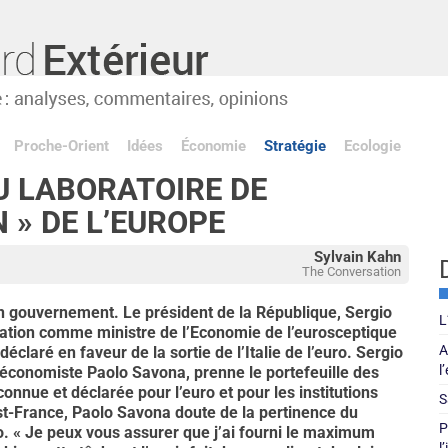
Proche-Orient
Idées
Économie
Stratégie
Ecologie
AU LABORATOIRE DE
 » DE L’EUROPE
Sylvain Kahn
The Conversation
 gouvernement. Le président de la République, Sergio
L
nation comme ministre de l’Economie de l’eurosceptique
A
éclaré en faveur de la sortie de l’Italie de l’euro. Sergio
l
l’économiste Paolo Savona, prenne le portefeuille des
connue et déclarée pour l’euro et pour les institutions
S
st-France, Paolo Savona doute de la pertinence du
P
ro. « Je peux vous assurer que j’ai fourni le maximum