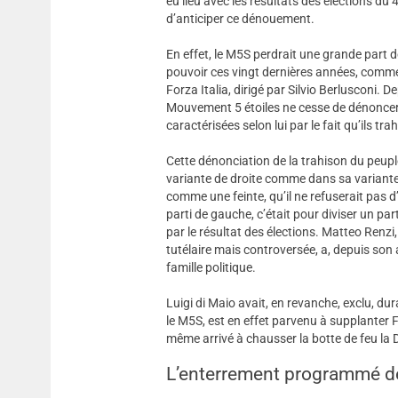
eu lieu avec les résultats des élections du 
d’anticiper ce dénouement.
En effet, le M5S perdrait une grande part d
pouvoir ces vingt dernières années, comm
Forza Italia, dirigé par Silvio Berlusconi. 
Mouvement 5 étoiles ne cesse de dénoncer 
caractérisées selon lui par le fait qu’ils tr
Cette dénonciation de la trahison du peuple
variante de droite comme dans sa variante 
comme une feinte, qu’il ne refuserait pas
parti de gauche, c’était pour diviser un pa
par le résultat des élections. Matteo Renzi,
tutélaire mais controversée, a, depuis so
famille politique.
Luigi di Maio avait, en revanche, exclu, d
le M5S, est en effet parvenu à supplanter F
même arrivé à chausser la botte de feu la
L’enterrement programmé de 