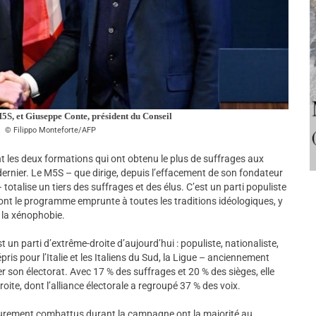
5S, et Giuseppe Conte, président du Conseil
Filippo Monteforte/AFP
t les deux formations qui ont obtenu le plus de suffrages aux
 dernier. Le M5S – que dirige, depuis l’effacement de son fondateur
 – totalise un tiers des suffrages et des élus. C’est un parti populiste
 dont le programme emprunte à toutes les traditions idéologiques, y
t la xénophobie.
t un parti d’extrême-droite d’aujourd’hui : populiste, nationaliste,
is pour l’Italie et les Italiens du Sud, la Ligue – anciennement
r son électorat. Avec 17 % des suffrages et 20 % des sièges, elle
roite, dont l’alliance électorale a regroupé 37 % des voix.
t durement combattus durant la campagne ont la majorité au