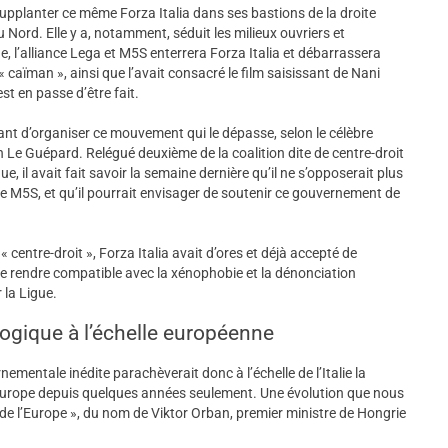
 supplanter ce même Forza Italia dans ses bastions de la droite
 du Nord. Elle y a, notamment, séduit les milieux ouvriers et
e, l’alliance Lega et M5S enterrera Forza Italia et débarrassera
 « caïman », ainsi que l’avait consacré le film saisissant de Nani
st en passe d’être fait.
nant d’organiser ce mouvement qui le dépasse, selon le célèbre
 Guépard. Relégué deuxième de la coalition dite de centre-droit
e, il avait fait savoir la semaine dernière qu’il ne s’opposerait plus
t le M5S, et qu’il pourrait envisager de soutenir ce gouvernement de
« centre-droit », Forza Italia avait d’ores et déjà accepté de
le rendre compatible avec la xénophobie et la dénonciation
 la Ligue.
ogique à l’échelle européenne
ementale inédite parachèverait donc à l’échelle de l’Italie la
 Europe depuis quelques années seulement. Une évolution que nous
 l’Europe », du nom de Viktor Orban, premier ministre de Hongrie