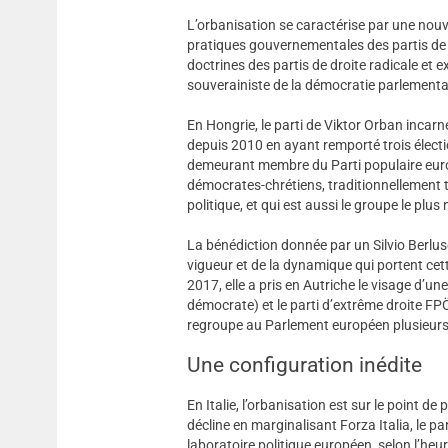
L’orbanisation se caractérise par une nouve
pratiques gouvernementales des partis de 
doctrines des partis de droite radicale et e
souverainiste de la démocratie parlementa
En Hongrie, le parti de Viktor Orban incarn
depuis 2010 en ayant remporté trois électio
demeurant membre du Parti populaire europ
démocrates-chrétiens, traditionnellement t
politique, et qui est aussi le groupe le p
La bénédiction donnée par un Silvio Berlusco
vigueur et de la dynamique qui portent cette
2017, elle a pris en Autriche le visage d’un
démocrate) et le parti d’extrême droite FPÖ
regroupe au Parlement européen plusieurs p
Une configuration inédite
En Italie, l’orbanisation est sur le point de
décline en marginalisant Forza Italia, le par
laboratoire politique européen, selon l’heu