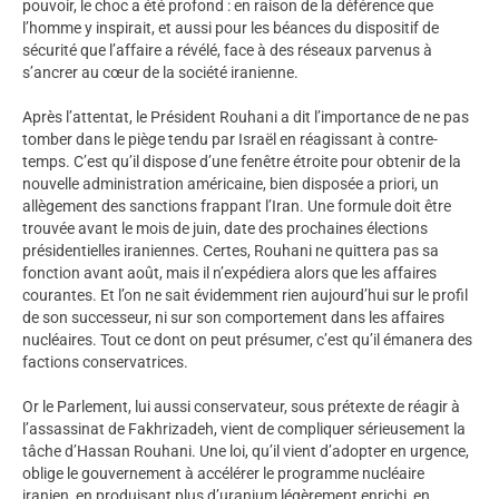
pouvoir, le choc a été profond : en raison de la déférence que
l’homme y inspirait, et aussi pour les béances du dispositif de
sécurité que l’affaire a révélé, face à des réseaux parvenus à
s’ancrer au cœur de la société iranienne.
Après l’attentat, le Président Rouhani a dit l’importance de ne pas
tomber dans le piège tendu par Israël en réagissant à contre-
temps. C’est qu’il dispose d’une fenêtre étroite pour obtenir de la
nouvelle administration américaine, bien disposée a priori, un
allègement des sanctions frappant l’Iran. Une formule doit être
trouvée avant le mois de juin, date des prochaines élections
présidentielles iraniennes. Certes, Rouhani ne quittera pas sa
fonction avant août, mais il n’expédiera alors que les affaires
courantes. Et l’on ne sait évidemment rien aujourd’hui sur le profil
de son successeur, ni sur son comportement dans les affaires
nucléaires. Tout ce dont on peut présumer, c’est qu’il émanera des
factions conservatrices.
Or le Parlement, lui aussi conservateur, sous prétexte de réagir à
l’assassinat de Fakhrizadeh, vient de compliquer sérieusement la
tâche d’Hassan Rouhani. Une loi, qu’il vient d’adopter en urgence,
oblige le gouvernement à accélérer le programme nucléaire
iranien, en produisant plus d’uranium légèrement enrichi, en