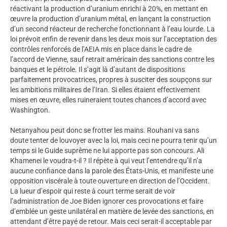
réactivant la production d’uranium enrichi à 20%, en mettant en
œuvre la production d’uranium métal, en lançant la construction
d’un second réacteur de recherche fonctionnant à l’eau lourde. La
loi prévoit enfin de revenir dans les deux mois sur l’acceptation des
contrôles renforcés de l’AEIA mis en place dans le cadre de
l’accord de Vienne, sauf retrait américain des sanctions contre les
banques et le pétrole. Il s’agit là d’autant de dispositions
parfaitement provocatrices, propres à susciter des soupçons sur
les ambitions militaires de l’Iran. Si elles étaient effectivement
mises en œuvre, elles ruineraient toutes chances d’accord avec
Washington.
Netanyahou peut donc se frotter les mains. Rouhani va sans
doute tenter de louvoyer avec la loi, mais ceci ne pourra tenir qu’un
temps si le Guide suprême ne lui apporte pas son concours. Ali
Khamenei le voudra-t-il ? Il répète à qui veut l’entendre qu’il n’a
aucune confiance dans la parole des États-Unis, et manifeste une
opposition viscérale à toute ouverture en direction de l’Occident.
La lueur d’espoir qui reste à court terme serait de voir
l’administration de Joe Biden ignorer ces provocations et faire
d’emblée un geste unilatéral en matière de levée des sanctions, en
attendant d’être payé de retour. Mais ceci serait-il acceptable par