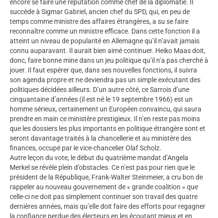
encore se faire une réputation comme chef de la diplomatie. Il
succède à Sigmar Gabriel, ancien chef du SPD, qui, en peu de
temps comme ministre des affaires étrangères, a su se faire
reconnaître comme un ministre efficace. Dans cette fonction il a
atteint un niveau de popularité en Allemagne qu’il n’avait jamais
connu auparavant. Il aurait bien aimé continuer. Heiko Maas doit,
donc, faire bonne mine dans un jeu politique qu’il n’a pas cherché à
jouer. Il faut espérer que, dans ses nouvelles fonctions, il suivra
son agenda propre et ne deviendra pas un simple exécutant des
politiques décidées ailleurs. D’un autre côté, ce Sarrois d’une
cinquantaine d’années (il est né le 19 septembre 1966) est un
homme sérieux, certainement un Européen convaincu, qui saura
prendre en main ce ministère prestigieux. Il n’en reste pas moins
que les dossiers les plus importants en politique étrangère sont et
seront davantage traités à la chancellerie et au ministère des
finances, occupé par le vice-chancelier Olaf Scholz.
Autre leçon du vote, le début du quatrième mandat d’Angela
Merkel se révèle plein d’obstacles. Ce n’est pas pour rien que le
président de la République, Frank-Walter Steinmeier, a cru bon de
rappeler au nouveau gouvernement de « grande coalition » que
celle-ci ne doit pas simplement continuer son travail des quatre
dernières années, mais qu’elle doit faire des efforts pour regagner
la confiance perdue des électeurs en les écoutant mieux et en