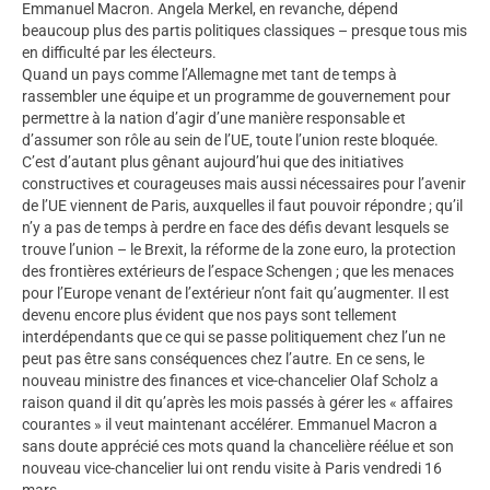
Emmanuel Macron. Angela Merkel, en revanche, dépend
beaucoup plus des partis politiques classiques – presque tous mis
en difficulté par les électeurs.
Quand un pays comme l’Allemagne met tant de temps à
rassembler une équipe et un programme de gouvernement pour
permettre à la nation d’agir d’une manière responsable et
d’assumer son rôle au sein de l’UE, toute l’union reste bloquée.
C’est d’autant plus gênant aujourd’hui que des initiatives
constructives et courageuses mais aussi nécessaires pour l’avenir
de l’UE viennent de Paris, auxquelles il faut pouvoir répondre ; qu’il
n’y a pas de temps à perdre en face des défis devant lesquels se
trouve l’union – le Brexit, la réforme de la zone euro, la protection
des frontières extérieurs de l’espace Schengen ; que les menaces
pour l’Europe venant de l’extérieur n’ont fait qu’augmenter. Il est
devenu encore plus évident que nos pays sont tellement
interdépendants que ce qui se passe politiquement chez l’un ne
peut pas être sans conséquences chez l’autre. En ce sens, le
nouveau ministre des finances et vice-chancelier Olaf Scholz a
raison quand il dit qu’après les mois passés à gérer les « affaires
courantes » il veut maintenant accélérer. Emmanuel Macron a
sans doute apprécié ces mots quand la chancelière réélue et son
nouveau vice-chancelier lui ont rendu visite à Paris vendredi 16
mars.