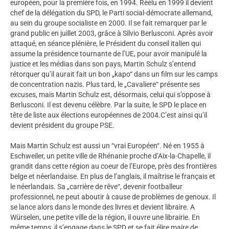
européen, pour la première fois, en 1994. Réélu en 1999 il devient
chef de la délégation du SPD, le Parti social-démocrate allemand,
au sein du groupe socialiste en 2000. Il se fait remarquer par le
grand public en juillet 2003, grâce à Silvio Berlusconi. Après avoir
attaqué, en séance plénière, le Président du conseil italien qui
assume la présidence tournante de l’UE, pour avoir manipulé la
justice et les médias dans son pays, Martin Schulz s’entend
rétorquer qu’il aurait fait un bon „kapo“ dans un film sur les camps
de concentration nazis. Plus tard, le „Cavaliere“ présente ses
excuses, mais Martin Schulz est, désormais, celui qui s’oppose à
Berlusconi. Il est devenu célèbre. Par la suite, le SPD le place en
tête de liste aux élections européennes de 2004.C’est ainsi qu’il
devient président du groupe PSE.
Mais Martin Schulz est aussi un “vrai Européen“. Né en 1955 à
Eschweiler, un petite ville de Rhénanie proche d’Aix-la-Chapelle, il
grandit dans cette région au coeur de l’Europe, près des frontières
belge et néerlandaise. En plus de l’anglais, il maîtrise le français et
le néerlandais. Sa „carrière de rêve“, devenir footballeur
professionnel, ne peut aboutir à cause de problèmes de genoux. Il
se lance alors dans le monde des livres et devient libraire. A
Würselen, une petite ville de la région, il ouvre une librairie. En
même temps, il s’engage dans le SPD et se fait élire maire de