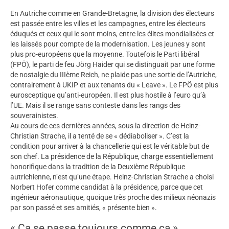
En Autriche comme en Grande-Bretagne, la division des électeurs
est passée entre les villes et les campagnes, entre les électeurs
éduqués et ceux qui le sont moins, entre les élites mondialisées et
les laissés pour compte de la modernisation. Les jeunes y sont
plus pro-européens que la moyenne. Toutefois le Parti libéral
(FPÖ), le parti de feu Jörg Haider qui se distinguait par une forme
de nostalgie du IIIème Reich, ne plaide pas une sortie de l’Autriche,
contrairement à UKIP et aux tenants du « Leave ». Le FPÖ est plus
eurosceptique qu’anti-européen. Il est plus hostile à l’euro qu’à
l’UE. Mais il se range sans conteste dans les rangs des
souverainistes.
Au cours de ces dernières années, sous la direction de Heinz-
Christian Strache, il a tenté de se « dédiaboliser ». C’est la
condition pour arriver à la chancellerie qui est le véritable but de
son chef. La présidence de la République, charge essentiellement
honorifique dans la tradition de la Deuxième République
autrichienne, n’est qu’une étape. Heinz-Christian Strache a choisi
Norbert Hofer comme candidat à la présidence, parce que cet
ingénieur aéronautique, quoique très proche des milieux néonazis
par son passé et ses amitiés, « présente bien ».
« Ça se passe toujours comme ça »