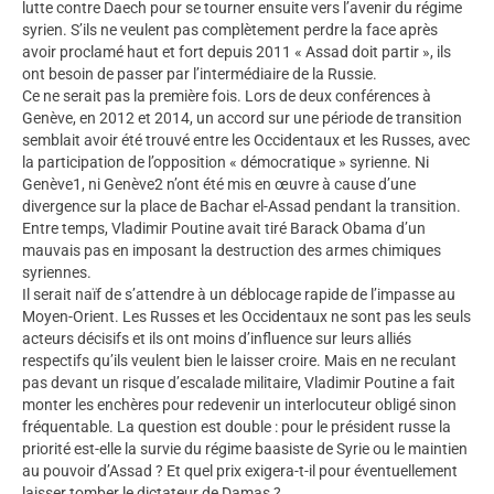
lutte contre Daech pour se tourner ensuite vers l’avenir du régime
syrien. S’ils ne veulent pas complètement perdre la face après
avoir proclamé haut et fort depuis 2011 « Assad doit partir », ils
ont besoin de passer par l’intermédiaire de la Russie.
Ce ne serait pas la première fois. Lors de deux conférences à
Genève, en 2012 et 2014, un accord sur une période de transition
semblait avoir été trouvé entre les Occidentaux et les Russes, avec
la participation de l’opposition « démocratique » syrienne. Ni
Genève1, ni Genève2 n’ont été mis en œuvre à cause d’une
divergence sur la place de Bachar el-Assad pendant la transition.
Entre temps, Vladimir Poutine avait tiré Barack Obama d’un
mauvais pas en imposant la destruction des armes chimiques
syriennes.
Il serait naïf de s’attendre à un déblocage rapide de l’impasse au
Moyen-Orient. Les Russes et les Occidentaux ne sont pas les seuls
acteurs décisifs et ils ont moins d’influence sur leurs alliés
respectifs qu’ils veulent bien le laisser croire. Mais en ne reculant
pas devant un risque d’escalade militaire, Vladimir Poutine a fait
monter les enchères pour redevenir un interlocuteur obligé sinon
fréquentable. La question est double : pour le président russe la
priorité est-elle la survie du régime baasiste de Syrie ou le maintien
au pouvoir d’Assad ? Et quel prix exigera-t-il pour éventuellement
laisser tomber le dictateur de Damas ?