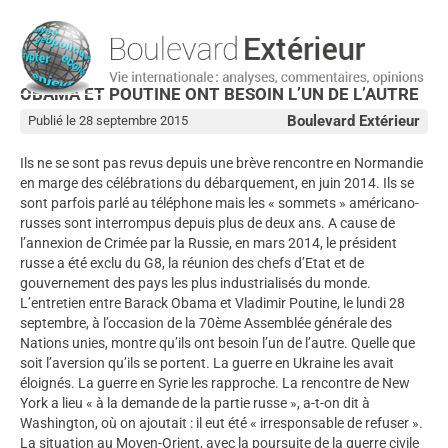
OBAMA ET POUTINE ONT BESOIN L’UN DE L’AUTRE
Boulevard Extérieur
Publié le 28 septembre 2015
Ils ne se sont pas revus depuis une brève rencontre en Normandie
en marge des célébrations du débarquement, en juin 2014. Ils se
sont parfois parlé au téléphone mais les « sommets » américano-
russes sont interrompus depuis plus de deux ans. A cause de
l’annexion de Crimée par la Russie, en mars 2014, le président
russe a été exclu du G8, la réunion des chefs d’Etat et de
gouvernement des pays les plus industrialisés du monde.
L’entretien entre Barack Obama et Vladimir Poutine, le lundi 28
septembre, à l’occasion de la 70ème Assemblée générale des
Nations unies, montre qu’ils ont besoin l’un de l’autre. Quelle que
soit l’aversion qu’ils se portent. La guerre en Ukraine les avait
éloignés. La guerre en Syrie les rapproche. La rencontre de New
York a lieu « à la demande de la partie russe », a-t-on dit à
Washington, où on ajoutait : il eut été « irresponsable de refuser ».
La situation au Moyen-Orient, avec la poursuite de la guerre civile