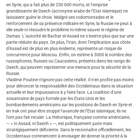
en Syrie, qui a fait plus de 250 000 morts, et l’emprise
grandissante de Daech (acronyme arabe de l’Etat islamique) ne
laissaient guère le choix. Malgré ses rodomontades et le
renforcement de sa présence militaire en Syrie, la Russie ne peut à
elle seule ni résoudre le problème ni même sauver le régime de
Damas. L’autorité de Bachar el-Assad ne s’exerce plus que sur une
partie réduite du pays. De plus, l’Iran, dont l’implication aux côtés
d’Assad est de plus en plus évidente, représente un risque de
concurrence pour Moscou. Enfin, on estime à 3000 le nombre des
russophones, Russes ou Caucasiens, présents dans les rangs de
Daech, qui peuvent représenter une menace pour la sécurité de la
Russie.
Vladimir Poutine n’ignore pas cette réalité. Il n’en profite pas moins
pour dénoncer la responsabilité des Occidentaux dans la situation
actuelle et leur impuissance à y faire face. La coalition d’une
soixantaine de pays formée par les Etats-Unis et les
bombardements américains sur les positions de Daech en Syrie et
en Irak ont peut-être stoppé l’avancée de l’Etat islamique, ils ne
l’ont pas fait reculer. La rhétorique, française comme américaine,
— « ni Assad, ni Daech » —, est politiquement juste mais
stratégiquement déficiente. Sans le reconnaître officiellement, les
Occidentaux commencent à envisager de donner la priorité à la