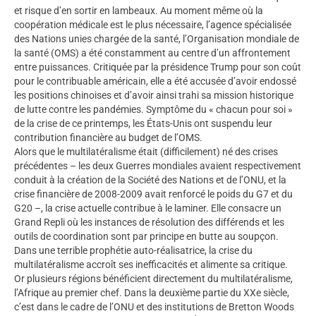
et risque d’en sortir en lambeaux. Au moment même où la
coopération médicale est le plus nécessaire, l’agence spécialisée
des Nations unies chargée de la santé, l’Organisation mondiale de
la santé (OMS) a été constamment au centre d’un affrontement
entre puissances. Critiquée par la présidence Trump pour son coût
pour le contribuable américain, elle a été accusée d’avoir endossé
les positions chinoises et d’avoir ainsi trahi sa mission historique
de lutte contre les pandémies. Symptôme du « chacun pour soi »
de la crise de ce printemps, les États-Unis ont suspendu leur
contribution financière au budget de l’OMS.
Alors que le multilatéralisme était (difficilement) né des crises
précédentes – les deux Guerres mondiales avaient respectivement
conduit à la création de la Société des Nations et de l’ONU, et la
crise financière de 2008-2009 avait renforcé le poids du G7 et du
G20 –, la crise actuelle contribue à le laminer. Elle consacre un
Grand Repli où les instances de résolution des différends et les
outils de coordination sont par principe en butte au soupçon.
Dans une terrible prophétie auto-réalisatrice, la crise du
multilatéralisme accroît ses inefficacités et alimente sa critique.
Or plusieurs régions bénéficient directement du multilatéralisme,
l’Afrique au premier chef. Dans la deuxième partie du XXe siècle,
c’est dans le cadre de l’ONU et des institutions de Bretton Woods