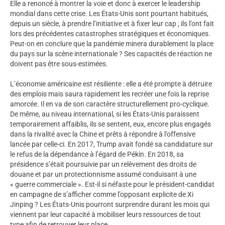
Elle a renoncé à montrer la voie et donc à exercer le leadership
mondial dans cette crise. Les États-Unis sont pourtant habitués,
depuis un siècle, à prendre l’initiative et à fixer leur cap ; ils l’ont fait
lors des précédentes catastrophes stratégiques et économiques.
Peut-on en conclure que la pandémie minera durablement la place
du pays sur la scène internationale ? Ses capacités de réaction ne
doivent pas être sous-estimées.
L’économie américaine est résiliente : elle a été prompte à détruire
des emplois mais saura rapidement les recréer une fois la reprise
amorcée. Il en va de son caractère structurellement pro-cyclique.
De même, au niveau international, si les États-Unis paraissent
temporairement affaiblis, ils se sentent, eux, encore plus engagés
dans la rivalité avec la Chine et prêts à répondre à l’offensive
lancée par celle-ci. En 2017, Trump avait fondé sa candidature sur
le refus de la dépendance à l’égard de Pékin. En 2018, sa
présidence s’était poursuivie par un relèvement des droits de
douane et par un protectionnisme assumé conduisant à une
« guerre commerciale ». Est-il si néfaste pour le président-candidat
en campagne de s’afficher comme l’opposant explicite de Xi
Jinping ? Les États-Unis pourront surprendre durant les mois qui
viennent par leur capacité à mobiliser leurs ressources de tout
type afin de retrouver leur place.