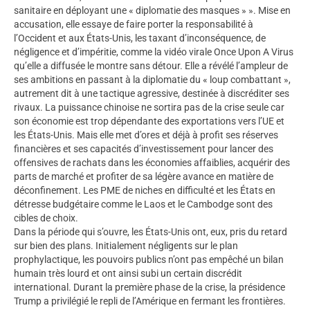
sanitaire en déployant une « diplomatie des masques » ». Mise en
accusation, elle essaye de faire porter la responsabilité à
l’Occident et aux États-Unis, les taxant d’inconséquence, de
négligence et d’impéritie, comme la vidéo virale Once Upon A Virus
qu’elle a diffusée le montre sans détour. Elle a révélé l’ampleur de
ses ambitions en passant à la diplomatie du « loup combattant »,
autrement dit à une tactique agressive, destinée à discréditer ses
rivaux. La puissance chinoise ne sortira pas de la crise seule car
son économie est trop dépendante des exportations vers l’UE et
les États-Unis. Mais elle met d’ores et déjà à profit ses réserves
financières et ses capacités d’investissement pour lancer des
offensives de rachats dans les économies affaiblies, acquérir des
parts de marché et profiter de sa légère avance en matière de
déconfinement. Les PME de niches en difficulté et les États en
détresse budgétaire comme le Laos et le Cambodge sont des
cibles de choix.
Dans la période qui s’ouvre, les États-Unis ont, eux, pris du retard
sur bien des plans. Initialement négligents sur le plan
prophylactique, les pouvoirs publics n’ont pas empêché un bilan
humain très lourd et ont ainsi subi un certain discrédit
international. Durant la première phase de la crise, la présidence
Trump a privilégié le repli de l’Amérique en fermant les frontières.