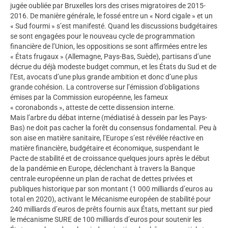
jugée oubliée par Bruxelles lors des crises migratoires de 2015-
2016. De manière générale, le fossé entre un « Nord cigale » et un
« Sud fourmi » s’est manifesté. Quand les discussions budgétaires
se sont engagées pour le nouveau cycle de programmation
financière de l’Union, les oppositions se sont affirmées entre les
« États frugaux » (Allemagne, Pays-Bas, Suède), partisans d’une
décrue du déjà modeste budget commun, et les États du Sud et de
l’Est, avocats d’une plus grande ambition et donc d’une plus
grande cohésion. La controverse sur l’émission d’obligations
émises par la Commission européenne, les fameux
« coronabonds », atteste de cette dissension interne.
Mais l’arbre du débat interne (médiatisé à dessein par les Pays-
Bas) ne doit pas cacher la forêt du consensus fondamental. Peu à
son aise en matière sanitaire, l’Europe s’est révélée réactive en
matière financière, budgétaire et économique, suspendant le
Pacte de stabilité et de croissance quelques jours après le début
de la pandémie en Europe, déclenchant à travers la Banque
centrale européenne un plan de rachat de dettes privées et
publiques historique par son montant (1 000 milliards d’euros au
total en 2020), activant le Mécanisme européen de stabilité pour
240 milliards d’euros de prêts fournis aux États, mettant sur pied
le mécanisme SURE de 100 milliards d’euros pour soutenir les