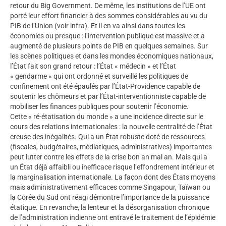
retour du Big Government. De même, les institutions de l’UE ont
porté leur effort financier à des sommes considérables au vu du
PIB de l’Union (voir infra). Et il en va ainsi dans toutes les
économies ou presque : l’intervention publique est massive et a
augmenté de plusieurs points de PIB en quelques semaines. Sur
les scènes politiques et dans les mondes économiques nationaux,
l’État fait son grand retour : l’État « médecin » et l’État
« gendarme » qui ont ordonné et surveillé les politiques de
confinement ont été épaulés par l’État-Providence capable de
soutenir les chômeurs et par l’État-interventionniste capable de
mobiliser les finances publiques pour soutenir l’économie.
Cette « ré-étatisation du monde » a une incidence directe sur le
cours des relations internationales : la nouvelle centralité de l’État
creuse des inégalités. Qui a un État robuste doté de ressources
(fiscales, budgétaires, médiatiques, administratives) importantes
peut lutter contre les effets de la crise bon an mal an. Mais qui a
un État déjà affaibli ou inefficace risque l’effondrement intérieur et
la marginalisation internationale. La façon dont des États moyens
mais administrativement efficaces comme Singapour, Taïwan ou
la Corée du Sud ont réagi démontre l’importance de la puissance
étatique. En revanche, la lenteur et la désorganisation chronique
de l’administration indienne ont entravé le traitement de l’épidémie