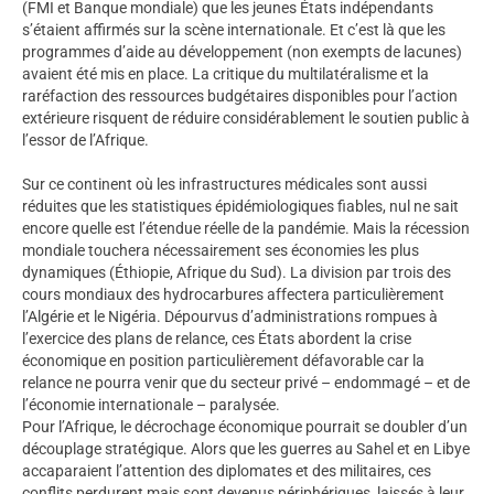
(FMI et Banque mondiale) que les jeunes États indépendants
s’étaient affirmés sur la scène internationale. Et c’est là que les
programmes d’aide au développement (non exempts de lacunes)
avaient été mis en place. La critique du multilatéralisme et la
raréfaction des ressources budgétaires disponibles pour l’action
extérieure risquent de réduire considérablement le soutien public à
l’essor de l’Afrique.
Sur ce continent où les infrastructures médicales sont aussi
réduites que les statistiques épidémiologiques fiables, nul ne sait
encore quelle est l’étendue réelle de la pandémie. Mais la récession
mondiale touchera nécessairement ses économies les plus
dynamiques (Éthiopie, Afrique du Sud). La division par trois des
cours mondiaux des hydrocarbures affectera particulièrement
l’Algérie et le Nigéria. Dépourvus d’administrations rompues à
l’exercice des plans de relance, ces États abordent la crise
économique en position particulièrement défavorable car la
relance ne pourra venir que du secteur privé – endommagé – et de
l’économie internationale – paralysée.
Pour l’Afrique, le décrochage économique pourrait se doubler d’un
découplage stratégique. Alors que les guerres au Sahel et en Libye
accaparaient l’attention des diplomates et des militaires, ces
conflits perdurent mais sont devenus périphériques, laissés à leur