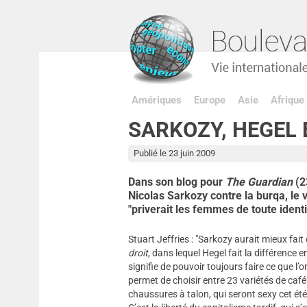
Amériques
Europe
Asie
Afrique
SARKOZY, HEGEL 
Publié le 23 juin 2009
Dans son blog pour
The Guardian
(23
Nicolas Sarkozy contre la burqa, le 
"priverait les femmes de toute identi
Stuart Jeffries : "Sarkozy aurait mieux fait
droit
, dans lequel Hegel fait la différence e
signifie de pouvoir toujours faire ce que l’o
permet de choisir entre 23 variétés de café
chaussures à talon, qui seront sexy cet ét