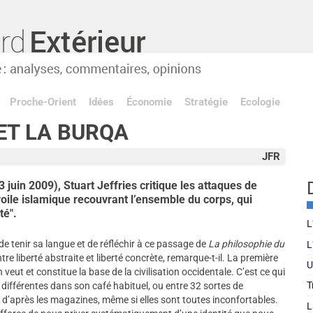
Proche-Orient
Idées
Économie
Stratégie
Ecologie
ET LA BURQA
JFR
 juin 2009), Stuart Jeffries critique les attaques de
voile islamique recouvrant l’ensemble du corps, qui
té".
L
 de tenir sa langue et de réfléchir à ce passage de
La philosophie du
L
ntre liberté abstraite et liberté concrète, remarque-t-il. La première
U
n veut et constitue la base de la civilisation occidentale. C’est ce qui
T
 différentes dans son café habituel, ou entre 32 sortes de
é d’après les magazines, même si elles sont toutes inconfortables.
L