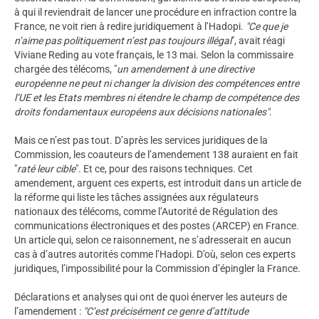
à qui il reviendrait de lancer une procédure en infraction contre la
France, ne voit rien à redire juridiquement à l’Hadopi.
"Ce que je
n’aime pas politiquement n’est pas toujours illégal
", avait réagi
Viviane Reding au vote français, le 13 mai. Selon la commissaire
chargée des télécoms, "
un amendement à une directive
européenne ne peut ni changer la division des compétences entre
l’UE et les Etats membres ni étendre le champ de compétence des
droits fondamentaux européens aux décisions nationales"
.
Mais ce n’est pas tout. D’après les services juridiques de la
Commission, les coauteurs de l’amendement 138 auraient en fait
"
raté leur cible
". Et ce, pour des raisons techniques. Cet
amendement, arguent ces experts, est introduit dans un article de
la réforme qui liste les tâches assignées aux régulateurs
nationaux des télécoms, comme l’Autorité de Régulation des
communications électroniques et des postes (ARCEP) en France.
Un article qui, selon ce raisonnement, ne s’adresserait en aucun
cas à d’autres autorités comme l’Hadopi. D’où, selon ces experts
juridiques, l’impossibilité pour la Commission d’épingler la France.
Déclarations et analyses qui ont de quoi énerver les auteurs de
l’amendement :
"C’est précisément ce genre d’attitude