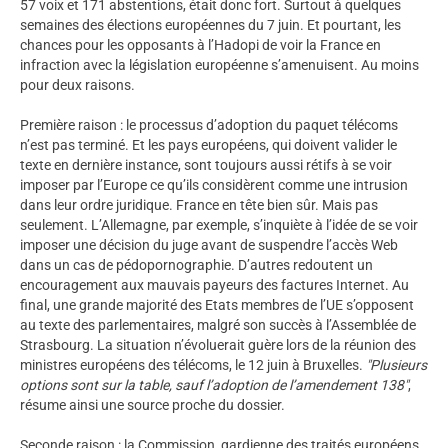
57 voix et 171 abstentions, était donc fort. Surtout à quelques
semaines des élections européennes du 7 juin. Et pourtant, les
chances pour les opposants à l’Hadopi de voir la France en
infraction avec la législation européenne s’amenuisent. Au moins
pour deux raisons.
Première raison : le processus d’adoption du paquet télécoms
n’est pas terminé. Et les pays européens, qui doivent valider le
texte en dernière instance, sont toujours aussi rétifs à se voir
imposer par l’Europe ce qu’ils considèrent comme une intrusion
dans leur ordre juridique. France en tête bien sûr. Mais pas
seulement. L’Allemagne, par exemple, s’inquiète à l’idée de se voir
imposer une décision du juge avant de suspendre l’accès Web
dans un cas de pédopornographie. D’autres redoutent un
encouragement aux mauvais payeurs des factures Internet. Au
final, une grande majorité des Etats membres de l’UE s’opposent
au texte des parlementaires, malgré son succès à l’Assemblée de
Strasbourg. La situation n’évoluerait guère lors de la réunion des
ministres européens des télécoms, le 12 juin à Bruxelles.
"Plusieurs
options sont sur la table, sauf l’adoption de l’amendement 138
"
,
résume ainsi une source proche du dossier.
Seconde raison : la Commission, gardienne des traités européens,