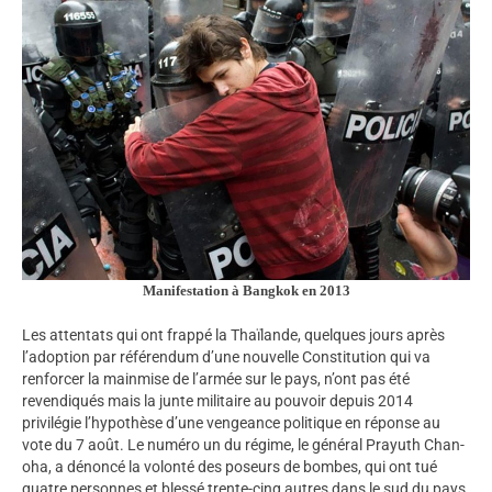
Manifestation à Bangkok en 2013
Les attentats qui ont frappé la Thaïlande, quelques jours après
l’adoption par référendum d’une nouvelle Constitution qui va
renforcer la mainmise de l’armée sur le pays, n’ont pas été
revendiqués mais la junte militaire au pouvoir depuis 2014
privilégie l’hypothèse d’une vengeance politique en réponse au
vote du 7 août. Le numéro un du régime, le général Prayuth Chan-
oha, a dénoncé la volonté des poseurs de bombes, qui ont tué
quatre personnes et blessé trente-cinq autres dans le sud du pays,