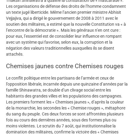
Thaksin Shinawatra a qualifié la consultation de « mascarade ».
Les organisations de défense des droits de l’homme condamnent
un texte jugé liberticide. Même l’ancien premier ministre Abhisit
Vejjajiva, qui a dirigé le gouvernement de 2008 à 2011 avec le
soutien des militaires, a estimé que la nouvelle Constitution va « à
l’encontre de la démocratie ». Mais les généraux n’en ont cure :
pour eux, l’essentiel est de consolider leur influence en rompant
avec un système qui favorise, selon eux, la corruption et la
négation des valeurs traditionnelles auxquelles ils se disent
attachés.
Chemises jaunes contre Chemises rouges
Le conflit politique entre les partisans de l’armée et ceux de
l’opposition libérale, incarnée depuis une quinzaine d’années par la
famille Shinawatra, se double d’un clivage social entre les
habitants des grandes villes et les populations des campagnes.
Les premiers forment les « Chemises jaunes », d’après la couleur
de la monarchie, les secondes les « Chemise rouges », métaphore
du sang du peuple. Ces deux forces se sont affrontées plusieurs
fois au cours des dernières années, sous des formes plus ou
moins violentes. Le scrutin du 7 août, qui institutionnalise la
domination des militaires, confirme la victoire des « Chemises