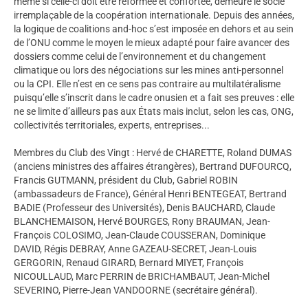
même si celle-ci doit être réformée et confortée, demeure le socle
irremplaçable de la coopération internationale. Depuis des années,
la logique de coalitions and-hoc s’est imposée en dehors et au sein
de l’ONU comme le moyen le mieux adapté pour faire avancer des
dossiers comme celui de l’environnement et du changement
climatique ou lors des négociations sur les mines anti-personnel
ou la CPI. Elle n’est en ce sens pas contraire au multilatéralisme
puisqu’elle s’inscrit dans le cadre onusien et a fait ses preuves : elle
ne se limite d’ailleurs pas aux États mais inclut, selon les cas, ONG,
collectivités territoriales, experts, entreprises...
Membres du Club des Vingt : Hervé de CHARETTE, Roland DUMAS
(anciens ministres des affaires étrangères), Bertrand DUFOURCQ,
Francis GUTMANN, président du Club, Gabriel ROBIN
(ambassadeurs de France), Général Henri BENTEGEAT, Bertrand
BADIE (Professeur des Universités), Denis BAUCHARD, Claude
BLANCHEMAISON, Hervé BOURGES, Rony BRAUMAN, Jean-
François COLOSIMO, Jean-Claude COUSSERAN, Dominique
DAVID, Régis DEBRAY, Anne GAZEAU-SECRET, Jean-Louis
GERGORIN, Renaud GIRARD, Bernard MIYET, François
NICOULLAUD, Marc PERRIN de BRICHAMBAUT, Jean-Michel
SEVERINO, Pierre-Jean VANDOORNE (secrétaire général).