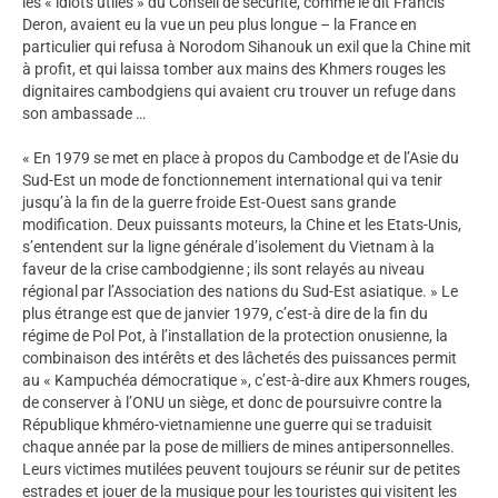
les « idiots utiles » du Conseil de sécurité, comme le dit Francis
Deron, avaient eu la vue un peu plus longue – la France en
particulier qui refusa à Norodom Sihanouk un exil que la Chine mit
à profit, et qui laissa tomber aux mains des Khmers rouges les
dignitaires cambodgiens qui avaient cru trouver un refuge dans
son ambassade …
« En 1979 se met en place à propos du Cambodge et de l’Asie du
Sud-Est un mode de fonctionnement international qui va tenir
jusqu’à la fin de la guerre froide Est-Ouest sans grande
modification. Deux puissants moteurs, la Chine et les Etats-Unis,
s’entendent sur la ligne générale d’isolement du Vietnam à la
faveur de la crise cambodgienne ; ils sont relayés au niveau
régional par l’Association des nations du Sud-Est asiatique. » Le
plus étrange est que de janvier 1979, c’est-à dire de la fin du
régime de Pol Pot, à l’installation de la protection onusienne, la
combinaison des intérêts et des lâchetés des puissances permit
au « Kampuchéa démocratique », c’est-à-dire aux Khmers rouges,
de conserver à l’ONU un siège, et donc de poursuivre contre la
République khméro-vietnamienne une guerre qui se traduisit
chaque année par la pose de milliers de mines antipersonnelles.
Leurs victimes mutilées peuvent toujours se réunir sur de petites
estrades et jouer de la musique pour les touristes qui visitent les