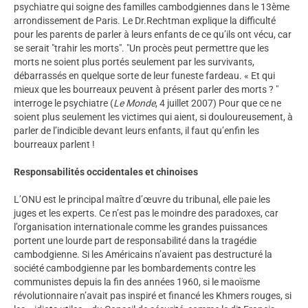
psychiatre qui soigne des familles cambodgiennes dans le 13ème
arrondissement de Paris. Le Dr.Rechtman explique la difficulté
pour les parents de parler à leurs enfants de ce qu’ils ont vécu, car
se serait "trahir les morts". "Un procès peut permettre que les
morts ne soient plus portés seulement par les survivants,
débarrassés en quelque sorte de leur funeste fardeau. « Et qui
mieux que les bourreaux peuvent à présent parler des morts ? "
interroge le psychiatre (
Le Monde
, 4 juillet 2007) Pour que ce ne
soient plus seulement les victimes qui aient, si douloureusement, à
parler de l’indicible devant leurs enfants, il faut qu’enfin les
bourreaux parlent !
Responsabilités occidentales et chinoises
L’ONU est le principal maître d’œuvre du tribunal, elle paie les
juges et les experts. Ce n’est pas le moindre des paradoxes, car
l’organisation internationale comme les grandes puissances
portent une lourde part de responsabilité dans la tragédie
cambodgienne. Si les Américains n’avaient pas destructuré la
société cambodgienne par les bombardements contre les
communistes depuis la fin des années 1960, si le maoïsme
révolutionnaire n’avait pas inspiré et financé les Khmers rouges, si