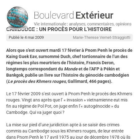
CAMBODGE : UN PROCÈS POUR L’HISTOIRE
Publié le 4 mai 2009
Marie-Therese Vernet-Straggiotti
Alors que s’est ouvert mardi 17 février à Pnom Penh le procès de
Kaing Guek Eav, surnommé Duch, chef tortionnaire de l’un des
régimes les plus meurtriers de l’histoire, Francis Deron,
longtemps correspondant du
Monde
et de l’AFP à Pékin et
Bankgok, publie un livre sur l’histoire du génocide cambodgien
(
Le procès des Khmers rouges
, Gallimard, 466 pages).
Le 17 février 2009 s’est ouvert à Pnom Penh le procès des Khmers
rouges. Vingt ans après que l’ « invasion » vietnamienne eut mis
fin au régime de Pol Pot, on juge enfin l’« autogénocide » du
Cambodge. Qui va juger quoi ?
La mise sur pied d’une juridiction apte à se saisir des crimes
commis au Cambodge sous les Khmers rouges, de leur entrée
dans Pnom Penh le 17 avril 1975 au jour de décembre 1978 où ils