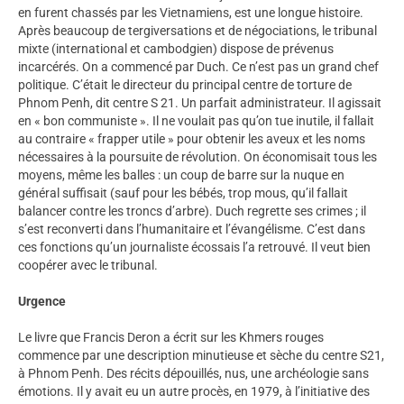
en furent chassés par les Vietnamiens, est une longue histoire.
Après beaucoup de tergiversations et de négociations, le tribunal
mixte (international et cambodgien) dispose de prévenus
incarcérés. On a commencé par Duch. Ce n’est pas un grand chef
politique. C’était le directeur du principal centre de torture de
Phnom Penh, dit centre S 21. Un parfait administrateur. Il agissait
en « bon communiste ». Il ne voulait pas qu’on tue inutile, il fallait
au contraire « frapper utile » pour obtenir les aveux et les noms
nécessaires à la poursuite de révolution. On économisait tous les
moyens, même les balles : un coup de barre sur la nuque en
général suffisait (sauf pour les bébés, trop mous, qu’il fallait
balancer contre les troncs d’arbre). Duch regrette ses crimes ; il
s’est reconverti dans l’humanitaire et l’évangélisme. C’est dans
ces fonctions qu’un journaliste écossais l’a retrouvé. Il veut bien
coopérer avec le tribunal.
Urgence
Le livre que Francis Deron a écrit sur les Khmers rouges
commence par une description minutieuse et sèche du centre S21,
à Phnom Penh. Des récits dépouillés, nus, une archéologie sans
émotions. Il y avait eu un autre procès, en 1979, à l’initiative des