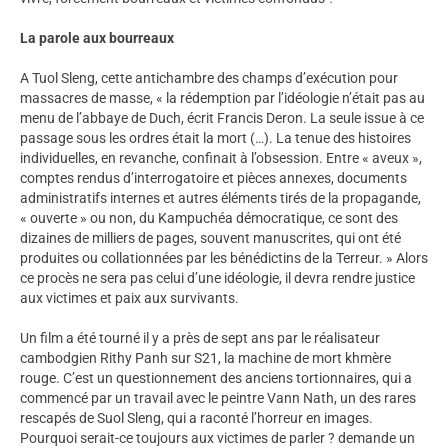
La parole aux bourreaux
A Tuol Sleng, cette antichambre des champs d’exécution pour
massacres de masse, « la rédemption par l’idéologie n’était pas au
menu de l’abbaye de Duch, écrit Francis Deron. La seule issue à ce
passage sous les ordres était la mort (…). La tenue des histoires
individuelles, en revanche, confinait à l’obsession. Entre « aveux »,
comptes rendus d’interrogatoire et pièces annexes, documents
administratifs internes et autres éléments tirés de la propagande,
« ouverte » ou non, du Kampuchéa démocratique, ce sont des
dizaines de milliers de pages, souvent manuscrites, qui ont été
produites ou collationnées par les bénédictins de la Terreur. » Alors
ce procès ne sera pas celui d’une idéologie, il devra rendre justice
aux victimes et paix aux survivants.
Un film a été tourné il y a près de sept ans par le réalisateur
cambodgien Rithy Panh sur S21, la machine de mort khmère
rouge. C’est un questionnement des anciens tortionnaires, qui a
commencé par un travail avec le peintre Vann Nath, un des rares
rescapés de Suol Sleng, qui a raconté l’horreur en images.
Pourquoi serait-ce toujours aux victimes de parler ? demande un