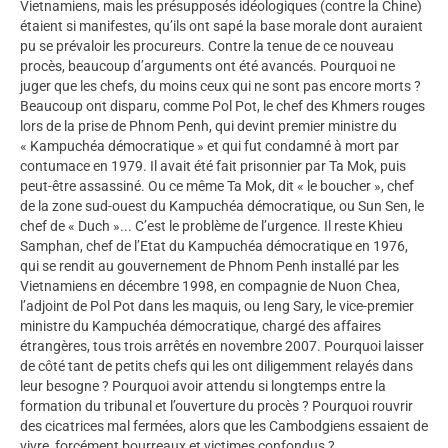
Vietnamiens, mais les présupposés idéologiques (contre la Chine)
étaient si manifestes, qu’ils ont sapé la base morale dont auraient
pu se prévaloir les procureurs. Contre la tenue de ce nouveau
procès, beaucoup d’arguments ont été avancés. Pourquoi ne
juger que les chefs, du moins ceux qui ne sont pas encore morts ?
Beaucoup ont disparu, comme Pol Pot, le chef des Khmers rouges
lors de la prise de Phnom Penh, qui devint premier ministre du
« Kampuchéa démocratique » et qui fut condamné à mort par
contumace en 1979. Il avait été fait prisonnier par Ta Mok, puis
peut-être assassiné. Ou ce même Ta Mok, dit « le boucher », chef
de la zone sud-ouest du Kampuchéa démocratique, ou Sun Sen, le
chef de « Duch »... C’est le problème de l’urgence. Il reste Khieu
Samphan, chef de l’Etat du Kampuchéa démocratique en 1976,
qui se rendit au gouvernement de Phnom Penh installé par les
Vietnamiens en décembre 1998, en compagnie de Nuon Chea,
l’adjoint de Pol Pot dans les maquis, ou Ieng Sary, le vice-premier
ministre du Kampuchéa démocratique, chargé des affaires
étrangères, tous trois arrêtés en novembre 2007. Pourquoi laisser
de côté tant de petits chefs qui les ont diligemment relayés dans
leur besogne ? Pourquoi avoir attendu si longtemps entre la
formation du tribunal et l’ouverture du procès ? Pourquoi rouvrir
des cicatrices mal fermées, alors que les Cambodgiens essaient de
vivre, forcément bourreaux et victimes confondus ?