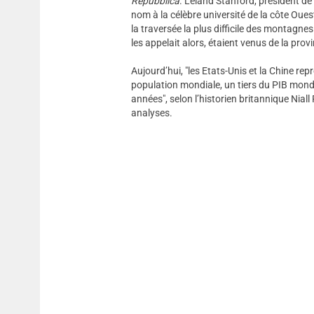
Repubblica
. Leland Stanford, président d
nom à la célèbre université de la côte Ouest
la traversée la plus difficile des montagne
les appelait alors, étaient venus de la pro
Aujourd’hui, "les Etats-Unis et la Chine re
population mondiale, un tiers du PIB mondia
années", selon l’historien britannique Nial
analyses.