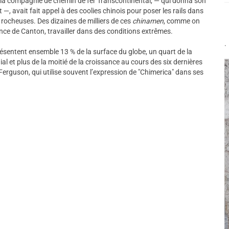
e la compagnie de chemin de fer Transcontinental, — qui donna son
 —, avait fait appel à des coolies chinois pour poser les rails dans
s rocheuses. Des dizaines de milliers de ces
chinamen
, comme on
vince de Canton, travailler dans des conditions extrêmes.
.
présentent ensemble 13 % de la surface du globe, un quart de la
l et plus de la moitié de la croissance au cours des six dernières
l Ferguson, qui utilise souvent l’expression de "Chimerica" dans ses