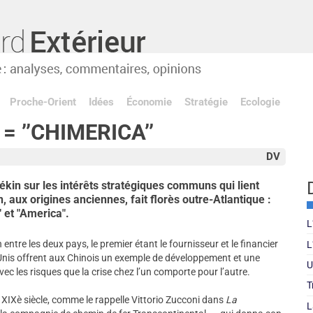
Proche-Orient
Idées
Économie
Stratégie
Ecologie
= ’’CHIMERICA’’
DV
 Pékin sur les intérêts stratégiques communs qui lient
 aux origines anciennes, fait florès outre-Atlantique :
" et "America".
L
entre les deux pays, le premier étant le fournisseur et le financier
L
ts-Unis offrent aux Chinois un exemple de développement et une
U
vec les risques que la crise chez l’un comporte pour l’autre.
T
 XIXè siècle, comme le rappelle Vittorio Zucconi dans
La
L