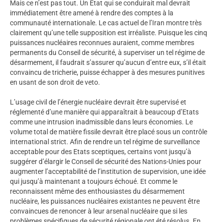
Mais ce n’est pas tout. Un Etat qui se conduirait mal devrait
immédiatement être amené à rendre des comptes à la
communauté internationale. Le cas actuel de l’Iran montre très
clairement qu’une telle supposition est irréaliste. Puisque les cinq
puissances nucléaires reconnues auraient, comme membres
permanents du Conseil de sécurité, à superviser un tel régime de
désarmement, il faudrait s’assurer qu’aucun d’entre eux, s’il était
convaincu de tricherie, puisse échapper à des mesures punitives
en usant de son droit de veto.
L’usage civil de l’énergie nucléaire devrait être supervisé et
réglementé d’une manière qui apparaîtrait à beaucoup d’Etats
comme une intrusion inadmissible dans leurs économies. Le
volume total de matière fissile devrait être placé sous un contrôle
international strict. Afin de rendre un tel régime de surveillance
acceptable pour des Etats sceptiques, certains vont jusqu’à
suggérer d’élargir le Conseil de sécurité des Nations-Unies pour
augmenter l’acceptabilité de l’institution de supervision, une idée
qui jusqu’à maintenant a toujours échoué. Et comme le
reconnaissent même des enthousiastes du désarmement
nucléaire, les puissances nucléaires existantes ne peuvent être
convaincues de renoncer à leur arsenal nucléaire que si les
problèmes spécifiques de sécurité régionale ont été résolus. En