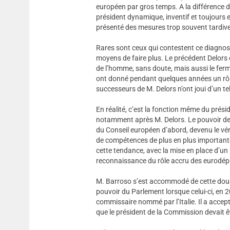
européen par gros temps. A la différence 
président dynamique, inventif et toujours e
présenté des mesures trop souvent tardives
Rares sont ceux qui contestent ce diagnosti
moyens de faire plus. Le précédent Delors 
de l’homme, sans doute, mais aussi le ferm
ont donné pendant quelques années un rôle 
successeurs de M. Delors n’ont joui d’un tel
En réalité, c’est la fonction même du prési
notamment après M. Delors. Le pouvoir de
du Conseil européen d’abord, devenu le véri
de compétences de plus en plus importantes
cette tendance, avec la mise en place d’un 
reconnaissance du rôle accru des eurodép
M. Barroso s’est accommodé de cette double
pouvoir du Parlement lorsque celui-ci, en 2
commissaire nommé par l’Italie. Il a accep
que le président de la Commission devait ê