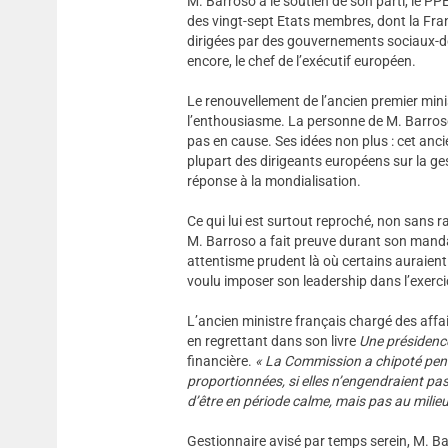
M. Barroso a le soutien de son parti, le PPE
des vingt-sept Etats membres, dont la Fran
dirigées par des gouvernements sociaux-dém
encore, le chef de l’exécutif européen.
Le renouvellement de l’ancien premier min
l’enthousiasme. La personne de M. Barroso
pas en cause. Ses idées non plus : cet anc
plupart des dirigeants européens sur la gest
réponse à la mondialisation.
Ce qui lui est surtout reproché, non sans r
M. Barroso a fait preuve durant son mandat
attentisme prudent là où certains auraient s
voulu imposer son leadership dans l’exerci
L’ancien ministre français chargé des affa
en regrettant dans son livre
Une présidence
financière.
«
La Commission
a chipoté pen
proportionnées, si elles n’engendraient pa
d’être en période calme, mais pas au milieu
Gestionnaire avisé par temps serein, M. Bar