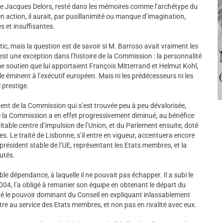
de Jacques Delors, resté dans les mémoires comme l’archétype du
n action, il aurait, par pusillanimité ou manque d’imagination,
 et insuffisantes.
c, mais la question est de savoir si M. Barroso avait vraiment les
est une exception dans l’histoire de la Commission : la personnalité
e soutien que lui apportaient François Mitterrand et Helmut Kohl,
éminent à l’exécutif européen. Mais ni les prédécesseurs ni les
 prestige.
dent de la Commission qui s’est trouvée peu à peu dévalorisée,
 la Commission a en effet progressivement diminué, au bénéfice
table centre d’impulsion de l’Union, et du Parlement ensuite, doté
. Le traité de Lisbonne, s’il entre en vigueur, accentuera encore
président stable de l’UE, représentant les Etats membres, et la
utés.
 dépendance, à laquelle il ne pouvait pas échapper. Il a subi le
004, l’a obligé à remanier son équipe en obtenant le départ du
té le pouvoir dominant du Conseil en expliquant inlassablement
tre au service des Etats membres, et non pas en rivalité avec eux.