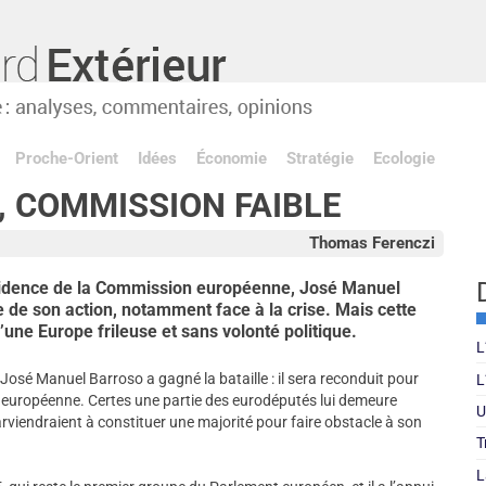
Proche-Orient
Idées
Économie
Stratégie
Ecologie
, COMMISSION FAIBLE
Thomas Ferenczi
ésidence de la Commission européenne, José Manuel
se de son action, notamment face à la crise. Mais cette
 d’une Europe frileuse et sans volonté politique.
L
 José Manuel Barroso a gagné la bataille : il sera reconduit pour
L
 européenne. Certes une partie des eurodéputés lui demeure
U
arviendraient à constituer une majorité pour faire obstacle à son
T
L