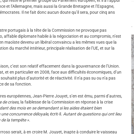
, qui reste le premier groupe du Parlement européen, et il a l’appui
ce et l’Allemagne, mais aussi la Grande Bretagne et l’Espagne,
ocrates. Il ne fait donc aucun doute qu’il sera, pour cinq ans
.
istre portugais à la tête de la Commission ne provoque pas
, affable diplomate habile à la négociation et au compromis, n’est
ien maoïste devenu un libéral convaincu a les mêmes vues que la
ion du marché intérieur, principale réalisation de l’UE, et sur la
aison, c’est son relatif effacement dans la gouvernance de l’Union.
, et en particulier en 2008, face aux difficultés économiques, d’un
ouhaité plus d’autorité et de réactivité. Il n’a pas su ou n’a pas
ce de sa fonction.
ires européennes, Jean-Pierre Jouyet, s’en est ému, parmi d’autres,
 de crises
, la faiblesse de la Commission en réponse à la crise
dant des mois en se demandant si les aides étaient bien
s une concurrence déloyale
, écrit-il.
Autant de questions qui ont lieu
 de la tempête ».
roso serait, à en croire M. Jouyet, inapte à conduire le vaisseau