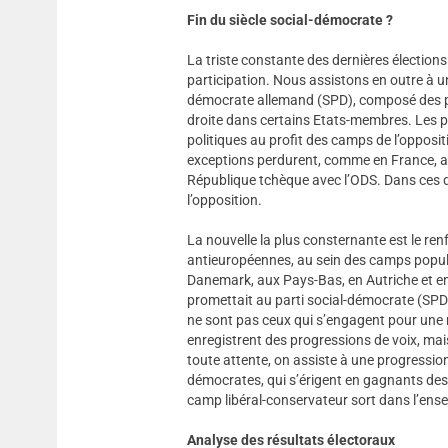
Fin du siècle social-démocrate ?
La triste constante des dernières élection
participation. Nous assistons en outre à un
démocrate allemand (SPD), composé des par
droite dans certains Etats-membres. Les pa
politiques au profit des camps de l’opposi
exceptions perdurent, comme en France, ave
République tchèque avec l’ODS. Dans ces de
l’opposition.
La nouvelle la plus consternante est le re
antieuropéennes, au sein des camps populi
Danemark, aux Pays-Bas, en Autriche et en H
promettait au parti social-démocrate (SPD)
ne sont pas ceux qui s’engagent pour une 
enregistrent des progressions de voix, mais
toute attente, on assiste à une progression
démocrates, qui s’érigent en gagnants des 
camp libéral-conservateur sort dans l’ense
Analyse des résultats électoraux