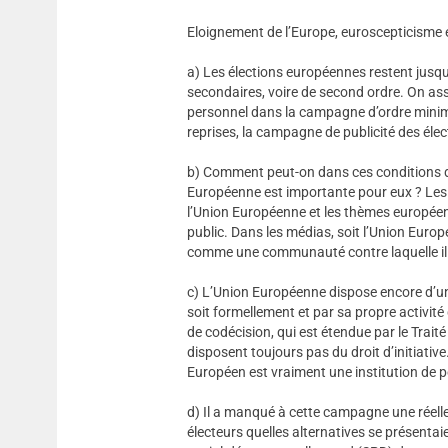
Eloignement de l’Europe, euroscepticisme 
a) Les élections européennes restent jusq
secondaires, voire de second ordre. On ass
personnel dans la campagne d’ordre mini
reprises, la campagne de publicité des élec
b) Comment peut-on dans ces conditions d
Européenne est importante pour eux ? Les 
l’Union Européenne et les thèmes européen
public. Dans les médias, soit l’Union Euro
comme une communauté contre laquelle il 
c) L’Union Européenne dispose encore d’un
soit formellement et par sa propre activité
de codécision, qui est étendue par le Trait
disposent toujours pas du droit d’initiativ
Européen est vraiment une institution de p
d) Il a manqué à cette campagne une réell
électeurs quelles alternatives se présenta