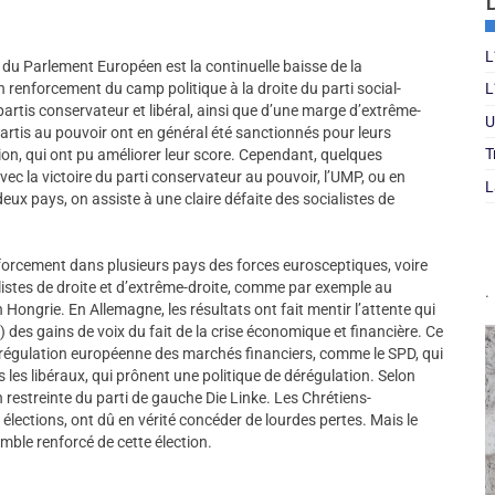
L
s du Parlement Européen est la continuelle baisse de la
 renforcement du camp politique à la droite du parti social-
L
tis conservateur et libéral, ainsi que d’une marge d’extrême-
U
rtis au pouvoir ont en général été sanctionnés pour leurs
T
tion, qui ont pu améliorer leur score. Cependant, quelques
c la victoire du parti conservateur au pouvoir, l’UMP, ou en
L
ux pays, on assiste à une claire défaite des socialistes de
nforcement dans plusieurs pays des forces eurosceptiques, voire
stes de droite et d’extrême-droite, comme par exemple au
.
ongrie. En Allemagne, les résultats ont fait mentir l’attente qui
 des gains de voix du fait de la crise économique et financière. Ce
régulation européenne des marchés financiers, comme le SPD, qui
 les libéraux, qui prônent une politique de dérégulation. Selon
 restreinte du parti de gauche Die Linke. Les Chrétiens-
élections, ont dû en vérité concéder de lourdes pertes. Mais le
mble renforcé de cette élection.