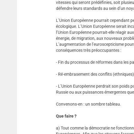
vitesses qui seront prédéfinies, soit plusie
défendre leurs standards au sein d’un noy
L’Union Européenne pourrait cependant perdr
écologique. L’Union Européenne serait in
l’Union Européenne pourrait-elle réagir a
énergie, de migration, aux nouveaux problè
L’augmentation de l’euroscepticisme pourr
conséquences très préoccupantes :
- Fin du processus de réformes dans les pa
- Ré-embrasement des conflits (ethniques),
- L’Union Européenne perdrait son poids pol
Russie ou aux puissances émergentes que son
Convenons-en : un sombre tableau.
Que faire ?
a) Tout comme la démocratie ne fonctionne
Européennes. Afin que les citoyens fassent 