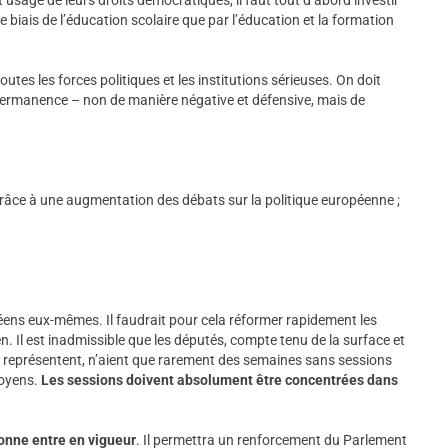
e biais de l’éducation scolaire que par l’éducation et la formation
outes les forces politiques et les institutions sérieuses. On doit
rmanence – non de manière négative et défensive, mais de
râce à une augmentation des débats sur la politique européenne ;
opéens eux-mêmes. Il faudrait pour cela réformer rapidement les
 Il est inadmissible que les députés, compte tenu de la surface et
ls représentent, n’aient que rarement des semaines sans sessions
toyens.
Les sessions doivent absolument être concentrées dans
bonne entre en vigueur
. Il permettra un renforcement du Parlement