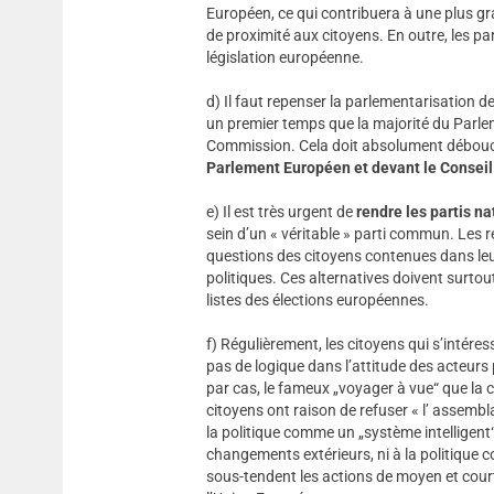
Européen, ce qui contribuera à une plus gr
de proximité aux citoyens. En outre, les p
législation européenne.
d) Il faut repenser la parlementarisation d
un premier temps que la majorité du Parle
Commission. Cela doit absolument débou
Parlement Européen
et devant le Conseil
e) Il est très urgent de
rendre les partis n
sein d’un « véritable » parti commun. Les 
questions des citoyens contenues dans leu
politiques. Ces alternatives doivent surtou
listes des élections européennes.
f) Régulièrement, les citoyens qui s’intére
pas de logique dans l’attitude des acteurs 
par cas, le fameux „voyager à vue“ que la
citoyens ont raison de refuser « l’ assembl
la politique comme un „système intelligent
changements extérieurs, ni à la politique c
sous-tendent les actions de moyen et cour