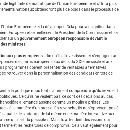
ande légitimité démocratique de l’Union Européenne et offrira plus
arlements nationaux obtiendront plus de poids dans le processus de
e l’Union Européenne et la développer. Cela pourrait signifier dans
ment Européen élise réellement le Président de la Commission et sa
cher sur
un gouvernement européen responsable devant le
 des ministres
.
ationaux plus européens
, afin qu’ils s’investissent et s’engagent au
réponses des partis européens aux défis du XXIème siècle et aux
rs programmes doivent présenter de véritables alternatives
t se retrouver dans la personnalisation des candidats en tête de
ssent à la politique nous font clairement comprendre qu’ils ne voient
politiques. Ce qu’ils ne veulent pas, ce sont des décisions au cas
 chancelière allemande assène comme un moulin à prières. Les
age » à la manière d’un puzzle. En revanche, Ils ne s’opposent pas à
“, capable de s’adapter de lui-même et de manière interactive aux
omme un « art du possible ». Mais ils attendent des visions qui
t terme et les recherches de compromis. Cela vaut également pour