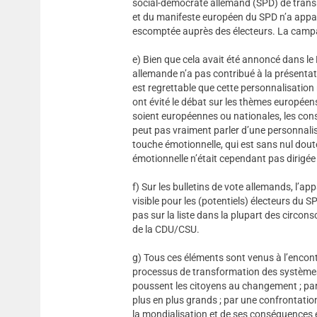
social-démocrate allemand (SPD) de trans
et du manifeste européen du SPD n’a appare
escomptée auprès des électeurs. La campagn
e) Bien que cela avait été annoncé dans 
allemande n’a pas contribué à la présenta
est regrettable que cette personnalisation 
ont évité le débat sur les thèmes européens.
soient européennes ou nationales, les cons
peut pas vraiment parler d’une personnali
touche émotionnelle, qui est sans nul dout
émotionnelle n’était cependant pas dirigée 
f) Sur les bulletins de vote allemands, l’
visible pour les (potentiels) électeurs du SP
pas sur la liste dans la plupart des circons
de la CDU/CSU.
g) Tous ces éléments sont venus à l’encont
processus de transformation des systèmes
poussent les citoyens au changement ; pa
plus en plus grands ; par une confrontation
la mondialisation et de ses conséquences é