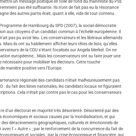
mettre un message politique en toile de fond du manifeste du PSE
mment pas été suffisante. Ils n’ont de fait pas eu la résonance
e des autres partis était, quant à elle, vide de tout contenu.
le Programme de Hambourg du SPD (2007), la social-démocratie
tion aux citoyens d’un candidat commun à l’échelle européenne. Il
n’ait pas pu avoir lieu. Les conservateurs et les libéraux allemands
 Mais ils ont su habilement afficher leurs têtes de liste, qu’elles
ervateurs de la CDU s’étant focalisés sur Angela Merkel. On ne
sation européenne… Mais les conservateurs ont su faire jouer une
e nécessaire pour mobiliser les électeurs. Cette touche
de manière positive vers l’Europe.
appartenance régionale des candidats n’était malheureusement pas
D : du fait des listes nationales, les candidats locaux ne figuraient
criptions. Cela n’était par contre pas le cas pour les conservateurs
re d’un électorat en majorité très désorienté. Désorienté par des
 économiques et sociaux causés par la mondialisation, et qui
r des déracinements géographiques, culturels et émotionnels de
 avec l’ « Autre » ; par le renforcement de la concurrence du fait de
conomiques et sociales ; par la crise économique et financière, qui