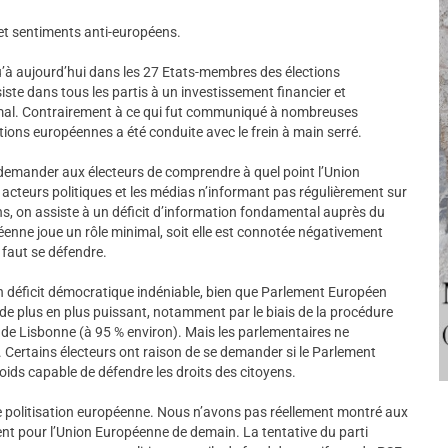
et sentiments anti-européens.
u’à aujourd’hui dans les 27 Etats-membres des élections
iste dans tous les partis à un investissement financier et
mal. Contrairement à ce qui fut communiqué à nombreuses
tions européennes a été conduite avec le frein à main serré.
emander aux électeurs de comprendre à quel point l’Union
acteurs politiques et les médias n’informant pas régulièrement sur
s, on assiste à un déficit d’information fondamental auprès du
péenne joue un rôle minimal, soit elle est connotée négativement
faut se défendre.
 déficit démocratique indéniable, bien que Parlement Européen
 de plus en plus puissant, notamment par le biais de la procédure
é de Lisbonne (à 95 % environ). Mais les parlementaires ne
e. Certains électeurs ont raison de se demander si le Parlement
oids capable de défendre les droits des citoyens.
e politisation européenne. Nous n’avons pas réellement montré aux
ient pour l’Union Européenne de demain. La tentative du parti