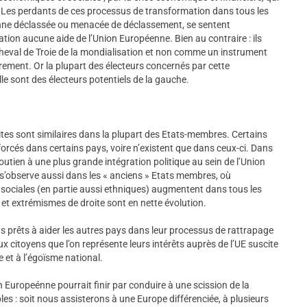
 Les perdants de ces processus de transformation dans tous les
nne déclassée ou menacée de déclassement, se sentent
tion aucune aide de l’Union Européenne. Bien au contraire : ils
heval de Troie de la mondialisation et non comme un instrument
rement. Or la plupart des électeurs concernés par cette
lle sont des électeurs potentiels de la gauche.
es sont similaires dans la plupart des Etats-membres. Certains
cés dans certains pays, voire n’existent que dans ceux-ci. Dans
soutien à une plus grande intégration politique au sein de l’Union
 s’observe aussi dans les « anciens » Etats membres, où
sociales (en partie aussi ethniques) augmentent dans tous les
et extrémismes de droite sont en nette évolution.
prêts à aider les autres pays dans leur processus de rattrapage
 citoyens que l’on représente leurs intérêts auprès de l’UE suscite
et à l’égoïsme national.
on Europeénne pourrait finir par conduire à une scission de la
 : soit nous assisterons à une Europe différenciée, à plusieurs