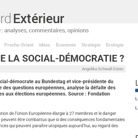
Proche-Orient
Idées
Économie
Stratégie
Ecologie
DE LA SOCIAL-DÉMOCRATIE ?
Angelika Schwall-Düren
cial-démocrate au Bundestag et vice-présidente du
 des questions européennes, analyse la défaite des
es aux élections européennes. Source : Fondation
L
L
tion de l’Union Européenne élargie à 27 membres et le danger
 ne peuvent être combattus que si des conséquences fondamentales
nces qui peuvent paraître utopiques aujourd’hui, au regard des