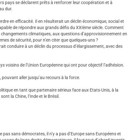
urs pays se déclarent prêts à renforcer leur coopération et à
au dur.
e en efficacité. Il en résulterait un déclin économique, social et
capable de répondre aux grands défis du XXIème siècle. Comment
ux changements climatiques, aux questions d’approvisionnement en
mes de sécurité, pour n’en citer que quelques-uns ?
ait conduire à un déclin du processus d’élargissement, avec des
ys voisins de l’Union Européenne qui ont pour objectif l’adhésion.
 pouvant aller jusqu’au recours à la force.
itique en tant que partenaire sérieux face aux Etats-Unis, à la
t la Chine, l’Inde et le Brésil.
 pas sans démocrates, il n’y a pas d’Europe sans Européens et
usage de leurs droits démocratiques, il faut tout d’abord investir