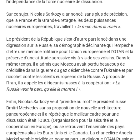
l’indépendance de la force nucléaire de dissuasion.
Sur ce sujet, Nicolas Sarkozy a annoncé, sans plus de précision,
que la France et la Grande-Bretagne, les deux puissances
nucléaires européennes, travaillent
« la main dans la main ».
Le président de la République s’est d’autre part lancé dans une
digression sur la Russie, sa démographie déclinante qui l’empêche
d’être une menace militaire pour l’Union européenne et l’OTAN et la
préserve d’une attitude agressive vis-à-vis de ses voisins. Dans le
même temps, il a admis que Moscou avait perdu beaucoup de
crédibilité dans la guerre du gaz déclenchée contre l’Ukraine et par
ricochet contre les clients européens de la Russie. A propos de
l’Iran, il a appelé les dirigeants russes à la coopération :
«
La
Russie
veut la paix, qu’elle le montre ! »
.
Enfin, Nicolas Sarkozy veut "prendre au mot" le président russe
Dmitri Medvedev sur sa proposition de nouvelle architecture
paneuropéenne et il a répété que le meilleur cadre pour une
discussion était l’OSCE (Organisation pour la sécurité et la
coopération en Europe), où se retrouvent l’ensemble des pays
européens plus les Etats-Unis et le Canada. La chancelière Angela
Merkel semble privilégier, pour sa part, un dialogue OTAN-Russie et