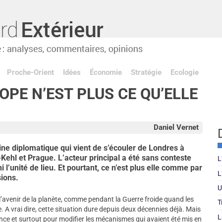
Proche-Orient
Idées
Économie
Stratégie
Ecologie
ROPE N’EST PLUS CE QU’ELLE
Daniel Vernet
ine diplomatique qui vient de s’écouler de Londres à
Kehl et Prague. L’acteur principal a été sans conteste
L
l’unité de lieu. Et pourtant, ce n’est plus elle comme par
L
sions.
U
 l’avenir de la planète, comme pendant la Guerre froide quand les
T
 A vrai dire, cette situation dure depuis deux décennies déjà. Mais
L
ence et surtout pour modifier les mécanismes qui avaient été mis en