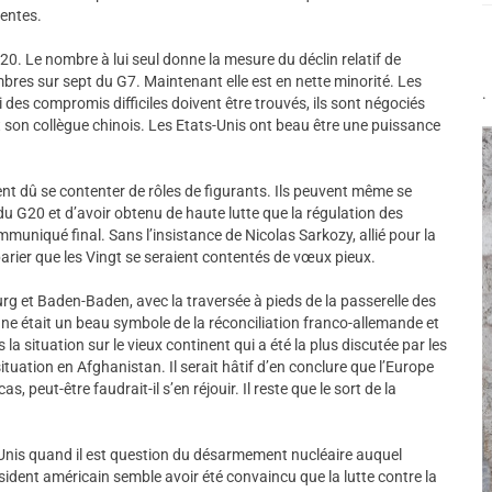
entes.
0. Le nombre à lui seul donne la mesure du déclin relatif de
mbres sur sept du G7. Maintenant elle est en nette minorité. Les
.
des compromis difficiles doivent être trouvés, ils sont négociés
t son collègue chinois. Les Etats-Unis ont beau être une puissance
ent dû se contenter de rôles de figurants. Ils peuvent même se
du G20 et d’avoir obtenu de haute lutte que la régulation des
mmuniqué final. Sans l’insistance de Nicolas Sarkozy, allié pour la
 parier que les Vingt se seraient contentés de vœux pieux.
g et Baden-Baden, avec la traversée à pieds de la passerelle des
enne était un beau symbole de la réconciliation franco-allemande et
s la situation sur le vieux continent qui a été la plus discutée par les
ituation en Afghanistan. Il serait hâtif d’en conclure que l’Europe
cas, peut-être faudrait-il s’en réjouir. Il reste que le sort de la
ts-Unis quand il est question du désarmement nucléaire auquel
ident américain semble avoir été convaincu que la lutte contre la