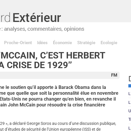
Proche-Orient
Idées
Économie
Stratégie
Ecologie
’’MCCAIN, C’EST HERBERT
 CRISE DE 1929’’
FM
he le soutien qu’il apporte à Barack Obama dans la
ime que quelle que soit la personnalité élue en novembre
L
 Etats-Unis ne pourra changer qu’en bien, en revanche il
L
cain John McCain pour résoudre la crise financière
U
T
929 », a déclaré George Soros au cours d’une discussion publique,
L
titut d’études de sécurité de l’Union européenne (ISS) et de