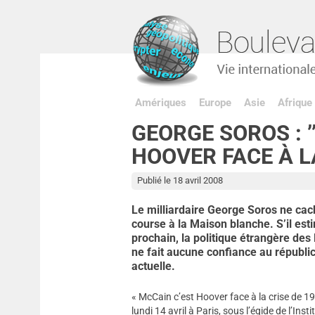
Amériques
Europe
Asie
Afrique
GEORGE SOROS : 
HOOVER FACE À LA
Publié le 18 avril 2008
Le milliardaire George Soros ne cac
course à la Maison blanche. S’il est
prochain, la politique étrangère des
ne fait aucune confiance au républi
actuelle.
« McCain c’est Hoover face à la crise de 1
lundi 14 avril à Paris, sous l’égide de l’Ins