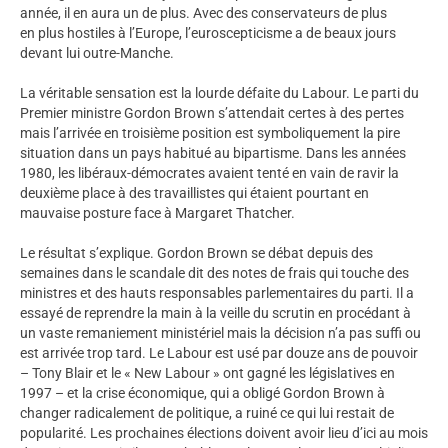
année, il en aura un de plus. Avec des conservateurs de plus
en plus hostiles à l’Europe, l’euroscepticisme a de beaux jours
devant lui outre-Manche.
La véritable sensation est la lourde défaite du Labour. Le parti du
Premier ministre Gordon Brown s’attendait certes à des pertes
mais l’arrivée en troisième position est symboliquement la pire
situation dans un pays habitué au bipartisme. Dans les années
1980, les libéraux-démocrates avaient tenté en vain de ravir la
deuxième place à des travaillistes qui étaient pourtant en
mauvaise posture face à Margaret Thatcher.
Le résultat s’explique. Gordon Brown se débat depuis des
semaines dans le scandale dit des notes de frais qui touche des
ministres et des hauts responsables parlementaires du parti. Il a
essayé de reprendre la main à la veille du scrutin en procédant à
un vaste remaniement ministériel mais la décision n’a pas suffi ou
est arrivée trop tard. Le Labour est usé par douze ans de pouvoir
– Tony Blair et le « New Labour » ont gagné les législatives en
1997 – et la crise économique, qui a obligé Gordon Brown à
changer radicalement de politique, a ruiné ce qui lui restait de
popularité. Les prochaines élections doivent avoir lieu d’ici au mois