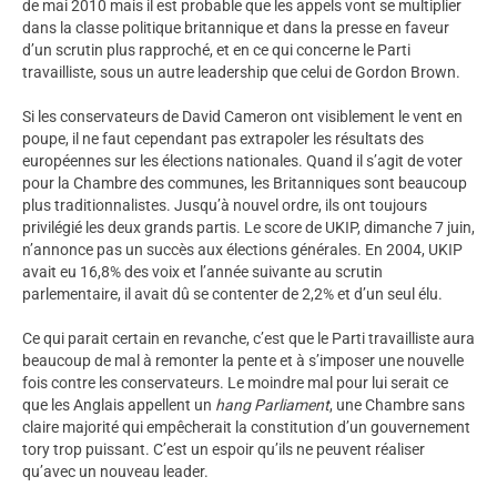
de mai 2010 mais il est probable que les appels vont se multiplier
dans la classe politique britannique et dans la presse en faveur
d’un scrutin plus rapproché, et en ce qui concerne le Parti
travailliste, sous un autre leadership que celui de Gordon Brown.
Si les conservateurs de David Cameron ont visiblement le vent en
poupe, il ne faut cependant pas extrapoler les résultats des
européennes sur les élections nationales. Quand il s’agit de voter
pour la Chambre des communes, les Britanniques sont beaucoup
plus traditionnalistes. Jusqu’à nouvel ordre, ils ont toujours
privilégié les deux grands partis. Le score de UKIP, dimanche 7 juin,
n’annonce pas un succès aux élections générales. En 2004, UKIP
avait eu 16,8% des voix et l’année suivante au scrutin
parlementaire, il avait dû se contenter de 2,2% et d’un seul élu.
Ce qui parait certain en revanche, c’est que le Parti travailliste aura
beaucoup de mal à remonter la pente et à s’imposer une nouvelle
fois contre les conservateurs. Le moindre mal pour lui serait ce
que les Anglais appellent un
hang Parliament
, une Chambre sans
claire majorité qui empêcherait la constitution d’un gouvernement
tory trop puissant. C’est un espoir qu’ils ne peuvent réaliser
qu’avec un nouveau leader.