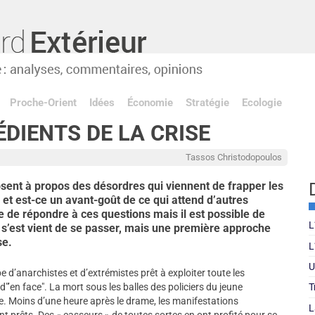
Proche-Orient
Idées
Économie
Stratégie
Ecologie
ÉDIENTS DE LA CRISE
Tassos Christodopoulos
sent à propos des désordres qui viennent de frapper les
? et est-ce un avant-goût de ce qui attend d’autres
le de répondre à ces questions mais il est possible de
L
i s’est vient de se passer, mais une première approche
se.
L
U
pe d’anarchistes et d’extrémistes prêt à exploiter toute les
d"’en face". La mort sous les balles des policiers du jeune
T
e. Moins d’une heure après le drame, les manifestations
L
t prêts. Des « casseurs » de toutes sortes en ont profité pour se