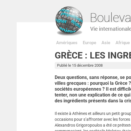
Amériques
Europe
Asie
Afrique
GRÈCE : LES INGR
Publié le 15 décembre 2008
Deux questions, sans réponse, se po
villes grecques : pourquoi la Grèce 
sociétés européennes ? Il est diffici
tenter, non une explication de ce qu
des ingrédients présents dans la cri
Il existe à Athènes et ailleurs un petit grou
occasions pour s’affronter avec les forces 
Alexandros Grigoropoulos a été ce prétext
commençaient, les cocktails Molotov étaien