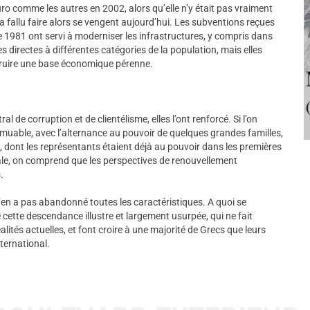
ro comme les autres en 2002, alors qu’elle n’y était pas vraiment
 a fallu faire alors se vengent aujourd’hui. Les subventions reçues
 1981 ont servi à moderniser les infrastructures, y compris dans
des directes à différentes catégories de la population, mais elles
struire une base économique pérenne.
l de corruption et de clientélisme, elles l’ont renforcé. Si l’on
mmuable, avec l’alternance au pouvoir de quelques grandes familles,
 dont les représentants étaient déjà au pouvoir dans les premières
le, on comprend que les perspectives de renouvellement
.
n’en a pas abandonné toutes les caractéristiques. A quoi se
 cette descendance illustre et largement usurpée, qui ne fait
lités actuelles, et font croire à une majorité de Grecs que leurs
nternational.