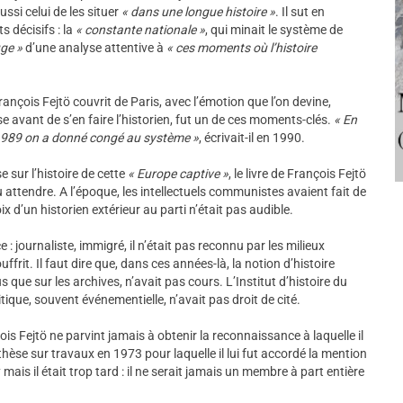
ussi celui de les situer
« dans une longue histoire »
. Il sut en
s décisifs : la
« constante nationale »
, qui minait le système de
uge »
d’une analyse attentive à
« ces moments où l’histoire
nçois Fejtö couvrit de Paris, avec l’émotion que l’on devine,
 avant de s’en faire l’historien, fut un de ces moments-clés.
« En
 1989 on a donné congé au système »
, écrivait-il en 1990.
e sur l’histoire de cette
« Europe captive »
, le livre de François Fejtö
 attendre. A l’époque, les intellectuels communistes avaient fait de
x d’un historien extérieur au parti n’était pas audible.
 : journaliste, immigré, il n’était pas reconnu par les milieux
ouffrit. Il faut dire que, dans ces années-là, la notion d’histoire
que sur les archives, n’avait pas cours. L’Institut d’histoire du
itique, souvent événementielle, n’avait pas droit de cité.
s Fejtö ne parvint jamais à obtenir la reconnaissance à laquelle il
 thèse sur travaux en 1973 pour laquelle il lui fut accordé la mention
 mais il était trop tard : il ne serait jamais un membre à part entière