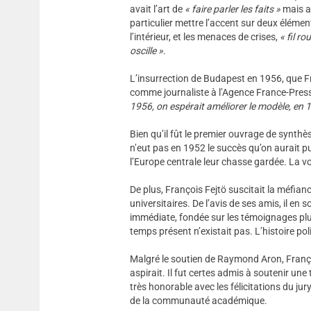
avait l’art de
« faire parler les faits »
mais a
particulier mettre l’accent sur deux élément
l’intérieur, et les menaces de crises,
« fil ro
oscille »
.
L’insurrection de Budapest en 1956, que Fra
comme journaliste à l’Agence France-Presse
1956, on espérait améliorer le modèle, en
Bien qu’il fût le premier ouvrage de synthès
n’eut pas en 1952 le succès qu’on aurait pu
l’Europe centrale leur chasse gardée. La voi
De plus, François Fejtö suscitait la méfiance
universitaires. De l’avis de ses amis, il en s
immédiate, fondée sur les témoignages plus 
temps présent n’existait pas. L’histoire pol
Malgré le soutien de Raymond Aron, Françoi
aspirait. Il fut certes admis à soutenir une
très honorable avec les félicitations du jury
de la communauté académique.