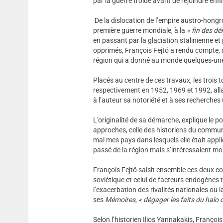
par la guerre froide avant de rejoindre en
De la dislocation de l’empire austro-hongroi
première guerre mondiale, à la
« fin des d
en passant par la glaciation stalinienne et 
opprimés, François Fejtö a rendu compte, au
région qui a donné au monde quelques-unes
Placés au centre de ces travaux, les trois
respectivement en 1952, 1969 et 1992, all
à l’auteur sa notoriété et à ses recherches
L’originalité de sa démarche, explique le p
approches, celle des historiens du communi
mal mes pays dans lesquels elle était appliq
passé de la région mais s’intéressaient moi
François Fejtö saisit ensemble ces deux co
soviétique et celui de facteurs endogènes 
l’exacerbation des rivalités nationales ou 
ses
Mémoires
,
« dégager les faits du halo d’
Selon l’historien Ilios Yannakakis, François