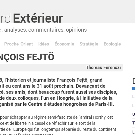
Proche-Orient
Idées
Économie
Stratégie
Ecologie
ÇOIS FEJTÖ
Thomas Ferenczi
8, l’historien et journaliste François Fejtö, grand
rait eu cent ans le 31 août prochain. Devançant de
, ses amis, dont beaucoup furent aussi ses disciples,
L
 deux colloques, l’un en Hongrie, à l’initiative de la
rganisé par le Centre d’études hongroises de Paris-III.
L
U
pour échapper au régime semi-fasciste de l’amiral Horthy, cet
T
 et de liberté, n’a cessé de réfléchir sur le sort de la
partie de l’Europe qui fut longtemps séparée du reste du continent
L