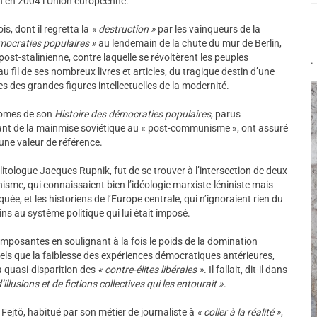
fin en 2004 l’Union européenne.
s, dont il regretta la
« destruction »
par les vainqueurs de la
émocraties populaires »
au lendemain de la chute du mur de Berlin,
post-stalinienne, contre laquelle se révoltèrent les peuples
.
 fil de ses nombreux livres et articles, du tragique destin d’une
 des grandes figures intellectuelles de la modernité.
 tomes de son
Histoire des démocraties populaires
, parus
ant de la mainmise soviétique au « post-communisme », ont assuré
 une valeur de référence.
olitologue Jacques Rupnik, fut de se trouver à l’intersection de deux
sme, qui connaissaient bien l’idéologie marxiste-léniniste mais
uée, et les historiens de l’Europe centrale, qui n’ignoraient rien du
ns au système politique qui lui était imposé.
mposantes en soulignant à la fois le poids de la domination
tels que la faiblesse des expériences démocratiques antérieures,
la quasi-disparition des
« contre-élites libérales »
. Il fallait, dit-il dans
illusions et de fictions collectives qui les entourait »
.
 Fejtö, habitué par son métier de journaliste à
« coller à la réalité »
,