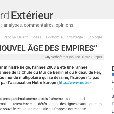
Proche-Orient
Idées
Économie
Stratégie
Ecologie
’NOUVEL ÂGE DES EMPIRES’’
Guy Verhofstadt (source : Notre Europe)
r ministre belge, l’année 2008 a été une "année
année de la Chute du Mur de Berlin et du Rideau de Fer,
 monde multipolaire qui se dessine, l’Europe n’a pas
L
 par l’association Notre Europe (
http://www.notre-
L
U
us presque simultanément trois événements, tout aussi
 moi – peuvent être considérés comme des signes avant-coureurs
T
ne nouvelle régulation mondiale qui frappe à notre porte.
L