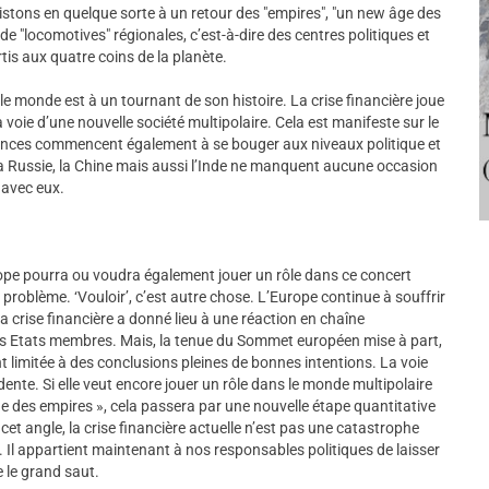
sistons en quelque sorte à un retour des "empires", "un new âge des
de "locomotives" régionales, c’est-à-dire des centres politiques et
tis aux quatre coins de la planète.
 le monde est à un tournant de son histoire. La crise financière joue
a voie d’une nouvelle société multipolaire. Cela est manifeste sur le
nces commencent également à se bouger aux niveaux politique et
. La Russie, la Chine mais aussi l’Inde ne manquent aucune occasion
 avec eux.
urope pourra ou voudra également jouer un rôle dans ce concert
 problème. ‘Vouloir’, c’est autre chose. L’Europe continue à souffrir
la crise financière a donné lieu à une réaction en chaîne
es Etats membres. Mais, la tenue du Sommet européen mise à part,
t limitée à des conclusions pleines de bonnes intentions. La voie
dente. Si elle veut encore jouer un rôle dans le monde multipolaire
ge des empires », cela passera par une nouvelle étape quantitative
cet angle, la crise financière actuelle n’est pas une catastrophe
Il appartient maintenant à nos responsables politiques de laisser
re le grand saut.