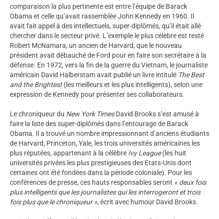
comparaison la plus pertinente est entre l’équipe de Barack
Obama et celle qu’avait rassemblée John Kennedy en 1960. Il
avait fait appel à des intellectuels, super-diplômés, qu’il était allé
chercher dans le secteur privé. L’exemple le plus célèbre est resté
Robert McNamara, un ancien de Harvard, que le nouveau
président avait débauché de Ford pour en faire son secrétaire à la
défense. En 1972, vers la fin de la guerre du Vietnam, le journaliste
américain David Halberstam avait publié un livre intitulé
The Best
and the Brightest
(les meilleurs et les plus intelligents), selon une
expression de Kennedy pour présenter ses collaborateurs.
Le chroniqueur du
New York Times
David Brooks s’est amusé à
faire la liste des super-diplômés dans l’entourage de Barack
Obama. Il a trouvé un nombre impressionnant d’anciens étudiants
de Harvard, Princeton, Yale, les trois universités américaines les
plus réputées, appartenant à la célèbre
Ivy League
(les huit
universités privées les plus prestigieuses des Etats-Unis dont
certaines ont été fondées dans la période coloniale). Pour les
conférences de presse, ces hauts responsables seront
« deux fois
plus intelligents que les journalistes qui les interrogeront et trois
fois plus que le chroniqueur »
, écrit avec humour David Brooks.