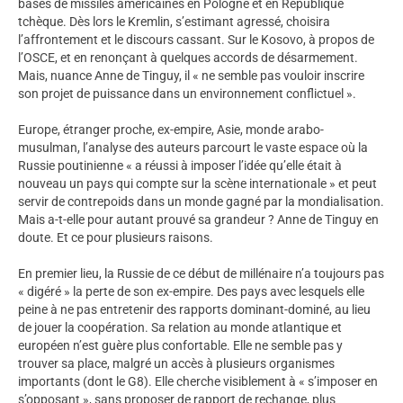
bases de missiles américaines en Pologne et en République
tchèque. Dès lors le Kremlin, s’estimant agressé, choisira
l’affrontement et le discours cassant. Sur le Kosovo, à propos de
l’OSCE, et en renonçant à quelques accords de désarmement.
Mais, nuance Anne de Tinguy, il « ne semble pas vouloir inscrire
son projet de puissance dans un environnement conflictuel ».
Europe, étranger proche, ex-empire, Asie, monde arabo-
musulman, l’analyse des auteurs parcourt le vaste espace où la
Russie poutinienne « a réussi à imposer l’idée qu’elle était à
nouveau un pays qui compte sur la scène internationale » et peut
servir de contrepoids dans un monde gagné par la mondialisation.
Mais a-t-elle pour autant prouvé sa grandeur ? Anne de Tinguy en
doute. Et ce pour plusieurs raisons.
En premier lieu, la Russie de ce début de millénaire n’a toujours pas
« digéré » la perte de son ex-empire. Des pays avec lesquels elle
peine à ne pas entretenir des rapports dominant-dominé, au lieu
de jouer la coopération. Sa relation au monde atlantique et
européen n’est guère plus confortable. Elle ne semble pas y
trouver sa place, malgré un accès à plusieurs organismes
importants (dont le G8). Elle cherche visiblement à « s’imposer en
s’opposant », sans proposer de rapport de rechange, plus