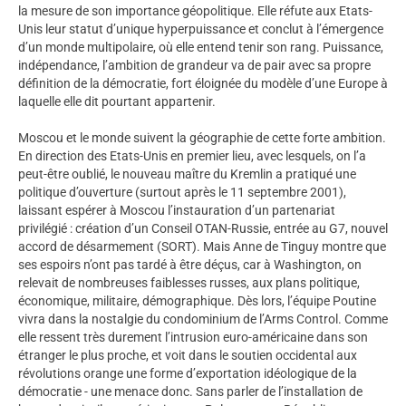
la mesure de son importance géopolitique. Elle réfute aux Etats-
Unis leur statut d’unique hyperpuissance et conclut à l’émergence
d’un monde multipolaire, où elle entend tenir son rang. Puissance,
indépendance, l’ambition de grandeur va de pair avec sa propre
définition de la démocratie, fort éloignée du modèle d’une Europe à
laquelle elle dit pourtant appartenir.
Moscou et le monde suivent la géographie de cette forte ambition.
En direction des Etats-Unis en premier lieu, avec lesquels, on l’a
peut-être oublié, le nouveau maître du Kremlin a pratiqué une
politique d’ouverture (surtout après le 11 septembre 2001),
laissant espérer à Moscou l’instauration d’un partenariat
privilégié : création d’un Conseil OTAN-Russie, entrée au G7, nouvel
accord de désarmement (SORT). Mais Anne de Tinguy montre que
ses espoirs n’ont pas tardé à être déçus, car à Washington, on
relevait de nombreuses faiblesses russes, aux plans politique,
économique, militaire, démographique. Dès lors, l’équipe Poutine
vivra dans la nostalgie du condominium de l’Arms Control. Comme
elle ressent très durement l’intrusion euro-américaine dans son
étranger le plus proche, et voit dans le soutien occidental aux
révolutions orange une forme d’exportation idéologique de la
démocratie - une menace donc. Sans parler de l’installation de