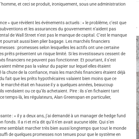
homme, et ceci se produit, ironiquement, sous une administration
ance » que révèlent les événements actuels : « le problème, c’est que
.
s subventions et les assurances du gouvernement n’aident pas
tal de Wall Street n’est pas le manque de capital. C’est le manque
et pourrait aussi bien plier bagage. Les marchés financiers
esses : promesses selon lesquelles les actifs ont une certaine
les prêts présentent un risque limité. Si les investisseurs cessent de
s financiers ne peuvent pas fonctionner. Et pourtant, il s’est
ient même pas la valeur du papier sur lequel elles étaient
é la chute de la confiance, mais les marchés financiers étaient déjà
du fait que les prêts hypothécaires valaient bien moins que ce
nd le marché était en hausse il y a quelques années, beaucoup
s vendaient ou ce qu’ils achetaient. Pire : ils s’en fichaient tant
 ce temps-là, les régulateurs, Alan Greenspan en particulier,
sante : « il y a deux ans, j’ai demandé à un manager de hedge fund
n fonds. Il a ri et m’a dit qu’il n’en avait aucune idée. Qui s’en
ystème semblait marcher très bien aussi longtemps que tout le monde
 a suffi de quelques promesses non tenues pour que le système en