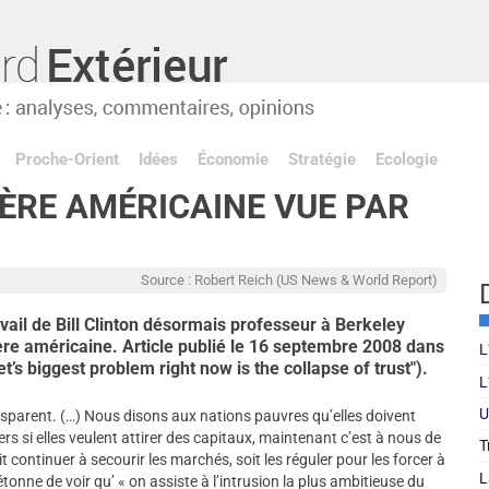
Proche-Orient
Idées
Économie
Stratégie
Ecologie
IÈRE AMÉRICAINE VUE PAR
Source : Robert Reich (US News & World Report)
vail de Bill Clinton désormais professeur à Berkeley
cière américaine. Article publié le 16 septembre 2008 dans
L
t’s biggest problem right now is the collapse of trust").
L
U
nsparent. (…) Nous disons aux nations pauvres qu’elles doivent
s si elles veulent attirer des capitaux, maintenant c’est à nous de
T
t continuer à secourir les marchés, soit les réguler pour les forcer à
L
étonne de voir qu’ « on assiste à l’intrusion la plus ambitieuse du