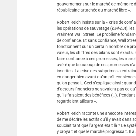
gouvernement sur le marché de mémoire d’
républicaine attachée au marché libre ».
Robert Reich insiste sur la « crise de confi
les opérations de sauvetage (
bail-out
), le
vraiment Wall Street. Le problème fondamen
de confiance. Et sans confiance, Wall Stre
fonctionnent sur un certain nombre de prom
valeur, les chiffres des bilans sont exacts, 
faire confiance à ces promesses, les marché
avéré que beaucoup de ces promesses n’ava
inscrites. La crise des subprimes a entraîn
en danger bien avant qu’on prît consience 
qu’on pensait. Ceci s’explique ainsi : qua
d’acteurs financiers ne savaient pas ce qu’il
qu’ils faisaient des bénéfices (…). Pendant
regardaient ailleurs ».
Robert Reich raconte une anecdote intéres
de me décrire les actifs qu’il y avait dans so
souciait tant que l’argent était là ? Le s
y croyait et que le marché progressait. Il