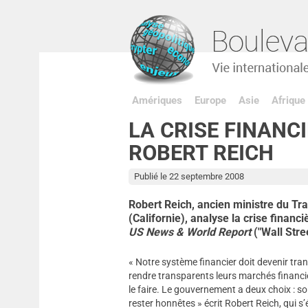
Amériques
Europe
Asie
Afrique
LA CRISE FINANC
ROBERT REICH
Publié le 22 septembre 2008
Robert Reich, ancien ministre du Tra
(Californie), analyse la crise finan
US News & World Report
("Wall Stree
« Notre système financier doit devenir tra
rendre transparents leurs marchés financier
le faire. Le gouvernement a deux choix : soi
rester honnêtes » écrit Robert Reich, qui s’