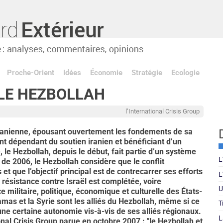
Proche-Orient
Idées
Économie
Stratégie
Ecologie
 LE HEZBOLLAH
l’International Crisis Group
 iranienne, épousant ouvertement les fondements de sa
nt dépendant du soutien iranien et bénéficiant d’un
, le Hezbollah, depuis le début, fait partie d’un système
L
de 2006, le Hezbollah considère que le conflit
t que l’objectif principal est de contrecarrer ses efforts
L
résistance contre Israël est complétée, voire
U
ce militaire, politique, économique et culturelle des États-
 Hamas et la Syrie sont les alliés du Hezbollah, même si ce
T
ne certaine autonomie vis-à-vis de ses alliés régionaux.
L
onal Crisis Group parue en octobre 2007 : "le Hezbollah et