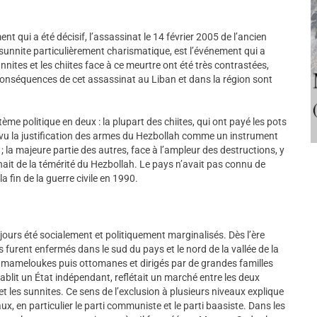
ment qui a été décisif, l’assassinat le 14 février 2005 de l’ancien
 sunnite particulièrement charismatique, est l’événement qui a
nites et les chiites face à ce meurtre ont été très contrastées,
conséquences de cet assassinat au Liban et dans la région sont
tème politique en deux : la plupart des chiites, qui ont payé les pots
nt vu la justification des armes du Hezbollah comme un instrument
 la majeure partie des autres, face à l’ampleur des destructions, y
nait de la témérité du Hezbollah. Le pays n’avait pas connu de
 fin de la guerre civile en 1990.
ujours été socialement et politiquement marginalisés. Dès l’ère
furent enfermés dans le sud du pays et le nord de la vallée de la
es mameloukes puis ottomanes et dirigés par de grandes familles
ablit un État indépendant, reflétait un marché entre les deux
les sunnites. Ce sens de l’exclusion à plusieurs niveaux explique
aux, en particulier le parti communiste et le parti baasiste. Dans les