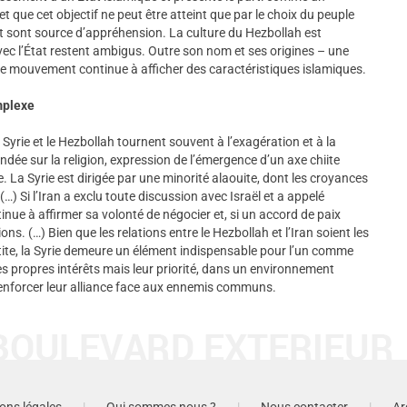
t que cet objectif ne peut être atteint que par le choix du peuple
 sont source d’appréhension. La culture du Hezbollah est
ec l’État restent ambigus. Outre son nom et ses origines – une
le mouvement continue à afficher des caractéristiques islamiques.
mplexe
la Syrie et le Hezbollah tournent souvent à l’exagération et à la
fondée sur la religion, expression de l’émergence d’un axe chiite
e. La Syrie est dirigée par une minorité alaouite, dont les croyances
 (…) Si l’Iran a exclu toute discussion avec Israël et a appelé
inue à affirmer sa volonté de négocier et, si un accord de paix
ions. (…) Bien que les relations entre le Hezbollah et l’Iran soient les
artite, la Syrie demeure un élément indispensable pour l’un comme
es propres intérêts mais leur priorité, dans un environnement
renforcer leur alliance face aux ennemis communs.
ons légales
|
Qui sommes nous ?
|
Nous contacter
|
Ar