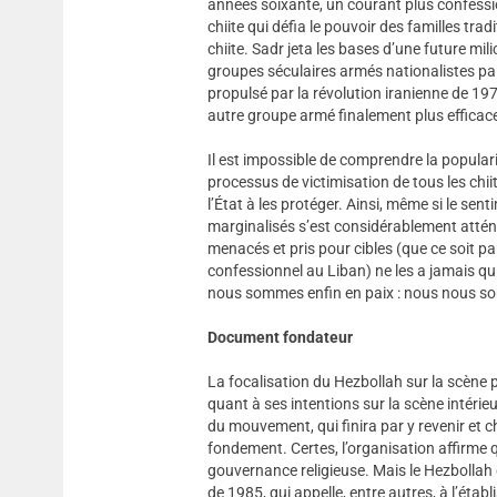
années soixante, un courant plus confessio
chiite qui défia le pouvoir des familles tr
chiite. Sadr jeta les bases d’une future mil
groupes séculaires armés nationalistes pale
propulsé par la révolution iranienne de 197
autre groupe armé finalement plus efficace
Il est impossible de comprendre la popularit
processus de victimisation de tous les chii
l’État à les protéger. Ainsi, même si le se
marginalisés s’est considérablement atténu
menacés et pris pour cibles (que ce soit pa
confessionnel au Liban) ne les a jamais qui
nous sommes enfin en paix : nous nous som
Document fondateur
La focalisation du Hezbollah sur la scène p
quant à ses intentions sur la scène intérieu
du mouvement, qui finira par y revenir et 
fondement. Certes, l’organisation affirme qu
gouvernance religieuse. Mais le Hezbollah
de 1985, qui appelle, entre autres, à l’éta