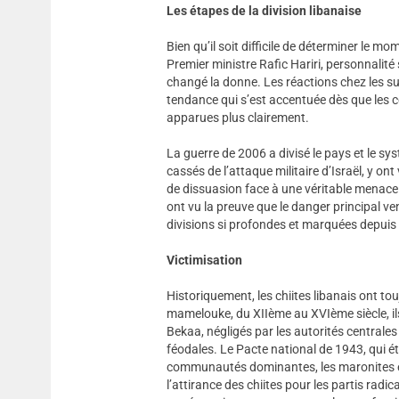
Les étapes de la division libanaise
Bien qu’il soit difficile de déterminer le mo
Premier ministre Rafic Hariri, personnalité
changé la donne. Les réactions chez les sun
tendance qui s’est accentuée dès que les 
apparues plus clairement.
La guerre de 2006 a divisé le pays et le sys
cassés de l’attaque militaire d’Israël, y o
de dissuasion face à une véritable menace ;
ont vu la preuve que le danger principal ve
divisions si profondes et marquées depuis la
Victimisation
Historiquement, les chiites libanais ont to
mamelouke, du XIIème au XVIème siècle, ils 
Bekaa, négligés par les autorités central
féodales. Le Pacte national de 1943, qui ét
communautés dominantes, les maronites et 
l’attirance des chiites pour les partis radic