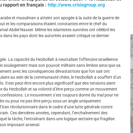
du rapport en français :
http://www.crisisgroup.org
 arabe et musulman a atteint son apogée à la suite de la guerre de
tout et les comparaisons étaient constantes entre le chef du
.
Gamal Abdel Nasser. Même les islamistes sunnites ont célébré les
 dans les pays dont les autorités avaient critiqué ce dernier.
gée. La capacité du Hezbollah à neutraliser l’offensive israélienne
 de soulagement mais son pouvoir militaire sans limites ainsi que sa
lement avec les conséquences dévastatrices que l’on sait ont
ulaire au sein de la communauté chiite, le Hezbollah a souffert d’un
 Il est peut-être encore plus significatif que des tensions aient
ite du Hezbollah et sa volonté d’être perçu comme un mouvement
s confessions. Le mouvement s’est toujours donné du mal pour ne
ite ou pour ne pas être perçu sous un angle uniquement
l’Iran révolutionnaire dans le cadre d’une lutte générale contre
éricain. Ces dernières années, cependant, l’enchaînement des
é la tâche, l’entraînant dans une logique sectaire qui fragilise
 son imposant arsenal.