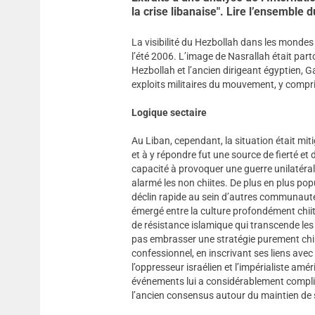
la crise libanaise". Lire l’ensemble 
La visibilité du Hezbollah dans les mondes
l’été 2006. L’image de Nasrallah était par
Hezbollah et l’ancien dirigeant égyptien, 
exploits militaires du mouvement, y compris
Logique sectaire
Au Liban, cependant, la situation était miti
et à y répondre fut une source de fierté et
capacité à provoquer une guerre unilatéra
alarmé les non chiites. De plus en plus pop
déclin rapide au sein d’autres communautés.
émergé entre la culture profondément chi
de résistance islamique qui transcende le
pas embrasser une stratégie purement chi
confessionnel, en inscrivant ses liens avec 
l’oppresseur israélien et l’impérialiste am
événements lui a considérablement compliqu
l’ancien consensus autour du maintien de