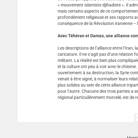
« mouvement islamiste djihadiste ». Il adme
mais certains aspects de ce comportement
profondément religieuse et ses rapports av
conséquence de la Révolution iranienne – 
Avec Téhéran et Damas, une alliance co
Les descriptions de l’alliance entre l’Iran, 
caricature. Il ne s’agit pas d’une relation 
militant. La réalité est bien plus compliqué
et la culture ont peu à voir avec le chiisme.
ouvertement à sa destruction, la Syrie cont
venait à être signé, à normaliser leurs relat
plus solides au sein de cette alliance trip
pour l’autre. Chacune des trois parties a s
régional particulièrement morcelé, est de 
Menti