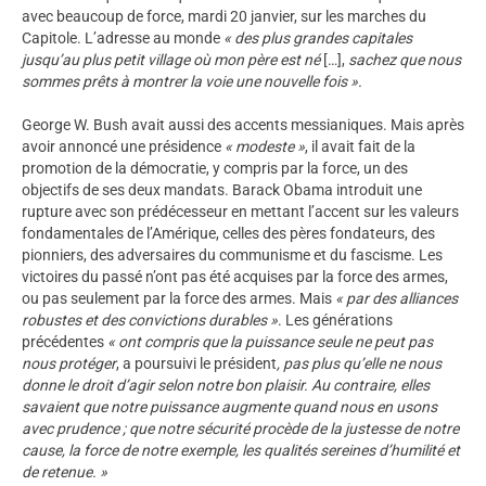
avec beaucoup de force, mardi 20 janvier, sur les marches du
Capitole. L’adresse au monde
« des plus grandes capitales
jusqu’au plus petit village où mon père est né
[…],
sachez que nous
sommes prêts à montrer la voie une nouvelle fois ».
George W. Bush avait aussi des accents messianiques. Mais après
avoir annoncé une présidence
« modeste »
, il avait fait de la
promotion de la démocratie, y compris par la force, un des
objectifs de ses deux mandats. Barack Obama introduit une
rupture avec son prédécesseur en mettant l’accent sur les valeurs
fondamentales de l’Amérique, celles des pères fondateurs, des
pionniers, des adversaires du communisme et du fascisme. Les
victoires du passé n’ont pas été acquises par la force des armes,
ou pas seulement par la force des armes. Mais
« par des alliances
robustes et des convictions durables »
. Les générations
précédentes
« ont compris que la puissance seule ne peut pas
nous protéger
, a poursuivi le président
, pas plus qu’elle ne nous
donne le droit d’agir selon notre bon plaisir. Au contraire, elles
savaient que notre puissance augmente quand nous en usons
avec prudence ; que notre sécurité procède de la justesse de notre
cause, la force de notre exemple, les qualités sereines d’humilité et
de retenue. »