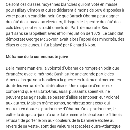
Ce sont ces classes moyennes blanches qui ont voté en masse
pour Hillary Clinton et qui se déclarent à moins de 50% disposées à
voter pour un candidat noir. Ce que Barack Obama peut gagner
du côté des nouveaux électeurs, il risque de le perdre du côté des
cols bleus, soutiens traditionnels du Parti démocrate. Ses
partisans se rappellent avec effroi l’équation de 1972. Le candidat
démocrate George McGovern avait alors l’appui des minorités, des
élites et des jeunes. Il fut balayé par Richard Nixon.
Méfiance de la communauté juive
De la même manière, la volonté d’Obama de rompre en politique
étrangère avec la méthode Bush attire une grande partie des
Américains qui sont hostiles à la guerre en Irak ou qui mettent en
doute les vertus de l’unilatéralisme. Une majorité d’entre eux
comprend que les Etats-Unis, aussi puissants soient-ils, ne
peuvent pas agir seuls, se passer d’alliés et imposer leur volonté
aux autres. Mais en même temps, nombreux sont ceux qui
mettent en doute le patriotisme d’Obama. Or le patriotisme, le
culte du drapeau -jusqu’à une date récente le sénateur de l’Illinois
refusait de porter le pin aux couleurs de la bannière étoilée au
revers de sa veste-, sont des valeurs respectées outre-Atlantique.