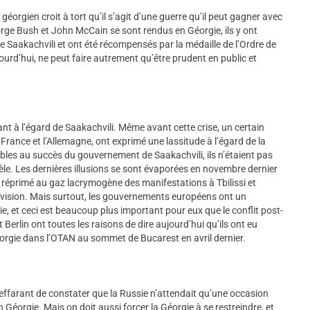
 géorgien croit à tort qu’il s’agit d’une guerre qu’il peut gagner avec
orge Bush et John McCain se sont rendus en Géorgie, ils y ont
e Saakachvili et ont été récompensés par la médaille de l’Ordre de
ourd’hui, ne peut faire autrement qu’être prudent en public et
ant à l’égard de Saakachvili. Même avant cette crise, un certain
France et l’Allemagne, ont exprimé une lassitude à l’égard de la
ables au succès du gouvernement de Saakachvili, ils n’étaient pas
le. Les dernières illusions se sont évaporées en novembre dernier
 réprimé au gaz lacrymogène des manifestations à Tbilissi et
évision. Mais surtout, les gouvernements européens ont un
e, et ceci est beaucoup plus important pour eux que le conflit post-
t Berlin ont toutes les raisons de dire aujourd’hui qu’ils ont eu
Géorgie dans l’OTAN au sommet de Bucarest en avril dernier.
 effarant de constater que la Russie n’attendait qu’une occasion
 Géorgie. Mais on doit aussi forcer la Géorgie à se restreindre, et