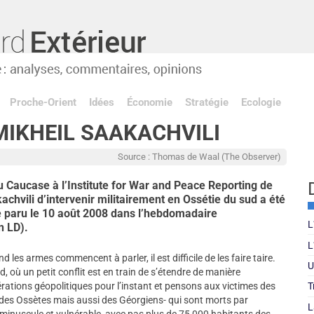
Proche-Orient
Idées
Économie
Stratégie
Ecologie
MIKHEIL SAAKACHVILI
Source : Thomas de Waal (The Observer)
 Caucase à l’Institute for War and Peace Reporting de
achvili d’intervenir militairement en Ossétie du sud a été
le paru le 10 août 2008 dans l’hebdomadaire
L
on LD).
L
 les armes commencent à parler, il est difficile de les faire taire.
U
sud, où un petit conflit est en train de s’étendre de manière
érations géopolitiques pour l’instant et pensons aux victimes des
T
 des Ossètes mais aussi des Géorgiens- qui sont morts par
L
 minuscule et vulnérable, avec pas plus de 75 000 habitants des