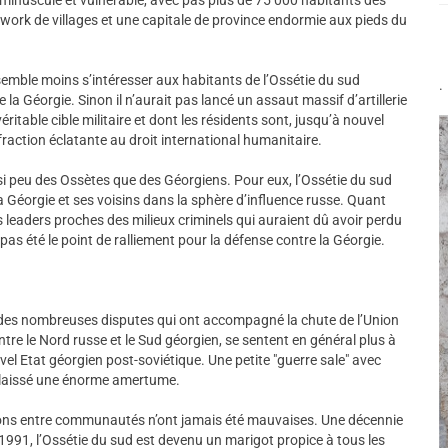
ork de villages et une capitale de province endormie aux pieds du
semble moins s’intéresser aux habitants de l’Ossétie du sud
.
e de la Géorgie. Sinon il n’aurait pas lancé un assaut massif d’artillerie
 véritable cible militaire et dont les résidents sont, jusqu’à nouvel
fraction éclatante au droit international humanitaire.
i peu des Ossètes que des Géorgiens. Pour eux, l’Ossétie du sud
 Géorgie et ses voisins dans la sphère d’influence russe. Quant
s leaders proches des milieux criminels qui auraient dû avoir perdu
pas été le point de ralliement pour la défense contre la Géorgie.
ne des nombreuses disputes qui ont accompagné la chute de l’Union
ntre le Nord russe et le Sud géorgien, se sentent en général plus à
el Etat géorgien post-soviétique. Une petite "guerre sale" avec
t laissé une énorme amertume.
ations entre communautés n’ont jamais été mauvaises. Une décennie
 1991, l’Ossétie du sud est devenu un marigot propice à tous les