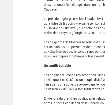
deux nationalités mélangés dans un patchw
Caucase.
Le président géorgien Mikheil Saakachvili 
qu’à l’idée de les voir vivre sur le territoir
sur la ville de Tskhinvali, qui n’offre pas de
ordre, des citoyens géorgiens. C’est une in
Les dirigeants de Moscou se soucient auss
est un pion devant permettre de ramener la
aux Ossètes du sud, ils sont dirigés par de
le pouvoir depuis longtemps s’ils n’avaient 
Un conflit évitable
Les origines du conflit résident dans l’u
soviétique. Les Ossètes, un peuple divisé e
l’aise dans une zone russe que dans le nouv
Tbilissi en 1990-1991 a fait 1000 morts e
En dehors du grand jeu politique, les rel
après la sécession de fait de la Géorgie en