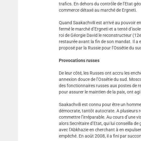
trafics. En dehors du contrôle de l’Etat géo
commerce détaxé au marché de Ergneti.
Quand Saakachvili est arrivé au pouvoir en 2
fermé le marché d’Ergneti et a tenté d’isol
roi de Géorgie David le reconstructeur (12e s
restaurée avant la fin de son mandat. Il a 
proposé par la Russie pour l’Ossétie du sud
Provocations russes
De leur côté, les Russes ont accru les ench
annexion douce de l’Ossétie du sud. Mosco
des fonctionnaires russes aux postes de re
pour assurer le maintien de la paix, ont a
Saakachvili est connu pour être un homme vol
démocrate, tantôt autocrate. A plusieurs r
commettre l’irréparable. Au cours d’une visi
alors Secrétaire d’Etat, qui lui conseilla de 
avec l’Abkhazie en cherchant à en expulser
empêché. En août 2008, il a fini par succom