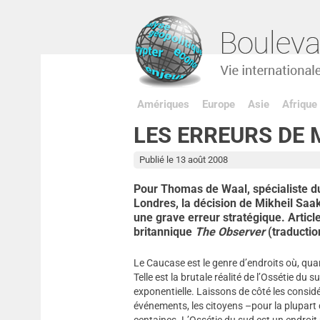
Amériques
Europe
Asie
Afrique
LES ERREURS DE 
Publié le 13 août 2008
Pour Thomas de Waal, spécialiste du
Londres, la décision de Mikheil Saak
une grave erreur stratégique. Artic
britannique
The Observer
(traducti
Le Caucase est le genre d’endroits où, quand
Telle est la brutale réalité de l’Ossétie du 
exponentielle. Laissons de côté les consid
événements, les citoyens –pour la plupart
centaines. L’Ossétie du sud est un endroit