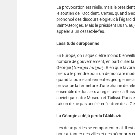
La provocation est réelle, mais le président
le soutien de l’Occident. Certes, quand Ge
prononcé des discours élogieux à l’égard d
Saint-Georges. Mais le président Bush, auj
appeler à un cessez-le-feu.
Lassitude européenne
En Europe, on risque d’être moins bienveill
nombre de gouvernement, en particulier la 
Géorgie (
Georgia fatigue
). Bien que favor
prêts à le prendre pour un démocrate modè
quand la police anti-émeutes géorgienne a
provoqué la fermeture d’une chaîne de tél
ensemble de dossiers à régler avec la Russi
soviétique entre Moscou et Tbilissi. Paris e
raison de ne pas accélérer l’entrée de la 
La Géorgie a déjà perdu l’Abkhazie
Les deux parties se comportent mal. Il est
pour attaquer des villes et des aéroports en