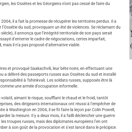
rgien, les Ossètes et les Géorgiens n’ont pas cessé de faire du
004, il a fait la promesse de récupérer les territoires perdus. Il a
er l’Ossétie du sud, provoquant un été de violences. Se réclamant du
iècle), il annonça que l’intégrité territoriale de son pays serait
essayé d’enterrer le cadre de négociations, certes imparfait,
, mais il n’a pas proposé d’alternative viable.
ères et provoqué Saakachvili, leur bête noire, en effectuant une
u a délivré des passeports russes aux Ossètes du sud et installé
sponsabilité à Tshinkvali. Les soldats russes, supposés être là
gi comme une armée d’occupation informelle.
atil, aimant le risque, soufflant le chaud et le froid, tantôt
eprises, des dirigeants internationaux ont réussi à l’empêcher de
te à Washington en 2004, il se fit faire la leçon par Colin Powell,
garder la mesure. Il y a deux mois, il a failli déclencher une guerre
 les troupes russes, mais des diplomates européens l’en ont
ber à son goût de la provocation et s’est lancé dans le précipice.