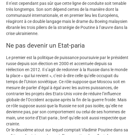
Il n’est cependant pas sûr que cette ligne de conduite soit tenable
très longtemps. Son sort dépend certes de la manière dont la
communauté internationale, et en premier lieu les Européens,
réagiront à ce double langage mais le drame du Boeing malaysien
ébranle les trois piliers de la stratégie de Poutine à l’œuvre dans la
crise ukrainienne.
Ne pas devenir un Etat-paria
Le premier est la politique de puissance poursuivie par le président
russe depuis son élection en 2000 et accentuée depuis sa
réélection en 2012. Il s’agit de redonner à la Russie dans le monde
la place « qui lui revient », c’est-à-dire celle qu’elle occupait du
temps de l’Union soviétique. Ce rôle suppose que Moscou soit en
mesure de parler d’égal à égal avec les autres puissances, de
contrarier les projets des Etats-Unis voire de réduire l’influence
globale de l’Occident acquise après la fin de la guerre froide. Mais
ce rôle suppose aussi que la Russie ne soit pas isolée, qu’elle ne
devienne pas, par son comportement ou celui de ses hommes de
main, une sorte d’Etat-paria ; bref qu’elle soit aussi respectée que
crainte.
Or le deuxième atout sur lequel comptait Vladimir Poutine dans sa