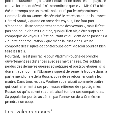
politique ukrainienne, à savoir l’insurrection dans l’est du pays, se
trouve fortement dévalué s’il se confirme que le vol MH 017 a bien
été interrompu par un missile sol-air tiré par les séparatistes.
Comme l’a dit au Conseil de sécurité, le représentant de la France
Gérard Araud, « quand on arme des voyous, il ne faut pas
s’étonner qu’ils se comportent comme des voyous », mais il n’est
pas bon pour Vladimir Poutine, quoi qu’il en ait, d’être surpris en
compagnie de voyous. C’est pourtant ce qui vient de se passer. La
« guerre par procuration » que mène la Russie en Ukraine
comporte des risques de contrecoups dont Moscou pourrait bien
faire les frais.
Pourtant, il n’est pas facile pour Vladimir Poutine de prendre
ouvertement ses distances avec ses mercenaires. Ces soldats
perdus des dernières guerres soviétiques et postsoviétiques, s’ils
doivent abandonner l’Ukraine, risquent de semer le trouble dans la
partie méridionale de la Russie, voire de se retourner contre leur
maître. Dans tous les cas, Poutine apparaitrait comme le traitre
qui, contrairement à ses promesses réitérées de « protéger les
Russes où qu’ils soient », aurait laissé tomber ses compatriotes.
Sa popularité, portée au zénith par l’annexion de la Crimée, en
prendrait un coup.
Les "valeurs russes"