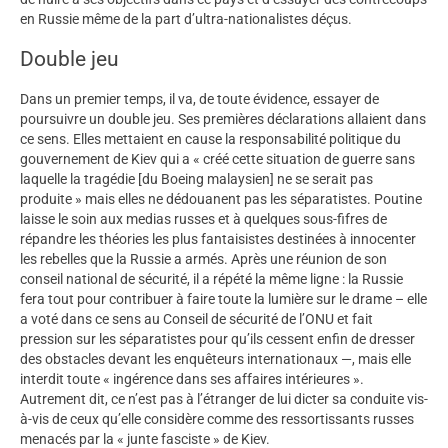
en Russie même de la part d’ultra-nationalistes déçus.
Double jeu
Dans un premier temps, il va, de toute évidence, essayer de
poursuivre un double jeu. Ses premières déclarations allaient dans
ce sens. Elles mettaient en cause la responsabilité politique du
gouvernement de Kiev qui a « créé cette situation de guerre sans
laquelle la tragédie [du Boeing malaysien] ne se serait pas
produite » mais elles ne dédouanent pas les séparatistes. Poutine
laisse le soin aux medias russes et à quelques sous-fifres de
répandre les théories les plus fantaisistes destinées à innocenter
les rebelles que la Russie a armés. Après une réunion de son
conseil national de sécurité, il a répété la même ligne : la Russie
fera tout pour contribuer à faire toute la lumière sur le drame – elle
a voté dans ce sens au Conseil de sécurité de l’ONU et fait
pression sur les séparatistes pour qu’ils cessent enfin de dresser
des obstacles devant les enquêteurs internationaux —, mais elle
interdit toute « ingérence dans ses affaires intérieures ».
Autrement dit, ce n’est pas à l’étranger de lui dicter sa conduite vis-
à-vis de ceux qu’elle considère comme des ressortissants russes
menacés par la « junte fasciste » de Kiev.